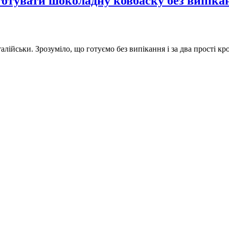
иготувати шоколадну ковбаску без випіка
лійськи. Зрозуміло, що готуємо без випікання і за два прості кр