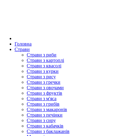
Головна
Страви
Страви з риби
Страви з картоплі
Страви з квасолі
Страви з курки
Страви з рису
Страви з гречки
Страви з овочами
Страви з фруктів
Страви з м'яса
Страви з грибів
Страви з макаронів
Страви з печінки
Страви з сиру
Страви з кабачків
Страви з баклажанів