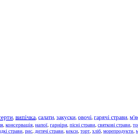
серти
випічка
салати
закуски
овочі
гарячі страви
м'я
,
,
,
,
,
,
ля
консервація
напої
гарніри
пісні страви
святкові страви
то
,
,
,
,
,
,
дкі страви
рис
дитячі страви
,
,
,
кекси
,
торт
,
хліб
,
морепродукти
,