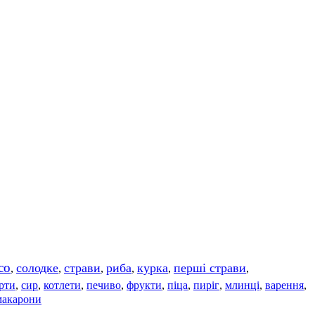
со
солодке
страви
риба
курка
перші страви
,
,
,
,
,
,
рти
сир
котлети
печиво
фрукти
піца
пиріг
млинці
варення
,
,
,
,
,
,
,
,
,
макарони