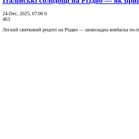
Італійські солодощі на Різдво — як пр
24-Dec, 2025, 07:00
0
463
Легкий святковий рецепт на Різдво — шоколадна ковбаска по-іта