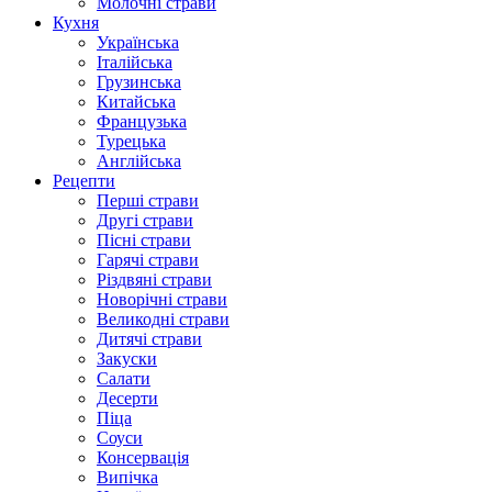
Молочні страви
Кухня
Українська
Італійська
Грузинська
Китайська
Французька
Турецька
Англійська
Рецепти
Перші страви
Другі страви
Пісні страви
Гарячі страви
Різдвяні страви
Новорічні страви
Великодні страви
Дитячі страви
Закуски
Салати
Десерти
Піца
Соуси
Консервація
Випічка