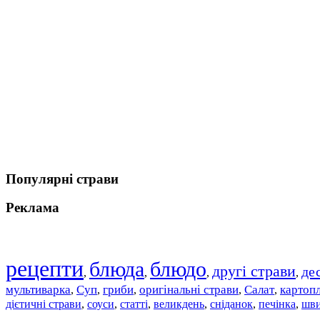
Популярні страви
Реклама
рецепти
блюда
блюдо
другі страви
де
,
,
,
,
мультиварка
Суп
гриби
оригінальні страви
Салат
картоп
,
,
,
,
,
дієтичні страви
соуси
статті
великдень
сніданок
печінка
шви
,
,
,
,
,
,