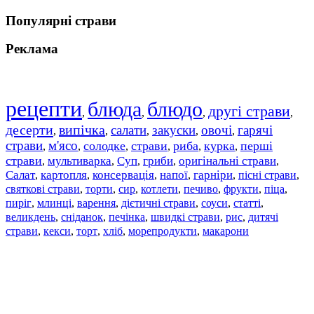
Популярні страви
Реклама
рецепти
блюда
блюдо
другі страви
,
,
,
,
десерти
випічка
салати
закуски
овочі
гарячі
,
,
,
,
,
страви
м'ясо
солодке
страви
риба
курка
перші
,
,
,
,
,
,
страви
мультиварка
Суп
гриби
оригінальні страви
,
,
,
,
,
Салат
картопля
консервація
напої
гарніри
пісні страви
,
,
,
,
,
,
святкові страви
торти
сир
котлети
печиво
фрукти
піца
,
,
,
,
,
,
,
пиріг
млинці
варення
дієтичні страви
соуси
статті
,
,
,
,
,
,
великдень
сніданок
печінка
швидкі страви
рис
дитячі
,
,
,
,
,
страви
,
кекси
,
торт
,
хліб
,
морепродукти
,
макарони