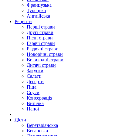
Французька
Турецька
Англійська
Рецепти
Перші страви
Другі страви
Пісні страви
Гарячі страви
Різдвяні страви
Новорічні страви
Великодні страви
Дитячі страви
Закуски
Салати
Десерти
Піца
Соуси
Консервація
Випічка
Напої
Дієти
Вегетаріанська
Веганська