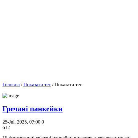
Головна
/
Показати тег
/ Показати тег
Гречані панкейки
25-Jul, 2025, 07:00
0
612
Ці фантастичні гречані панкейки виходять дуже легкими та