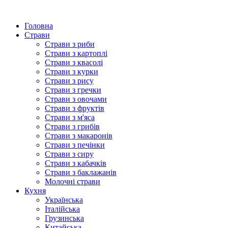
Головна
Страви
Страви з риби
Страви з картоплі
Страви з квасолі
Страви з курки
Страви з рису
Страви з гречки
Страви з овочами
Страви з фруктів
Страви з м'яса
Страви з грибів
Страви з макаронів
Страви з печінки
Страви з сиру
Страви з кабачків
Страви з баклажанів
Молочні страви
Кухня
Українська
Італійська
Грузинська
Китайська