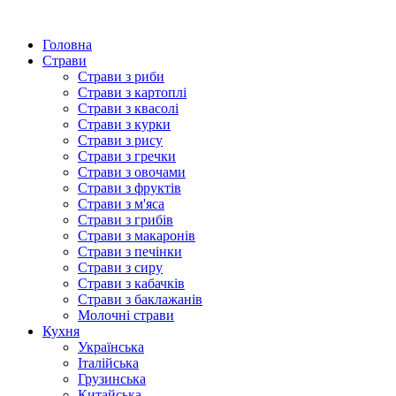
Головна
Страви
Страви з риби
Страви з картоплі
Страви з квасолі
Страви з курки
Страви з рису
Страви з гречки
Страви з овочами
Страви з фруктів
Страви з м'яса
Страви з грибів
Страви з макаронів
Страви з печінки
Страви з сиру
Страви з кабачків
Страви з баклажанів
Молочні страви
Кухня
Українська
Італійська
Грузинська
Китайська