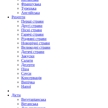
Французька
Турецька
Англійська
Рецепти
Перші страви
Другі страви
Пісні страви
Гарячі страви
Різдвяні страви
Новорічні страви
Великодні страви
Дитячі страви
Закуски
Салати
Десерти
Піца
Соуси
Консервація
Випічка
Напої
Дієти
Вегетаріанська
Веганська