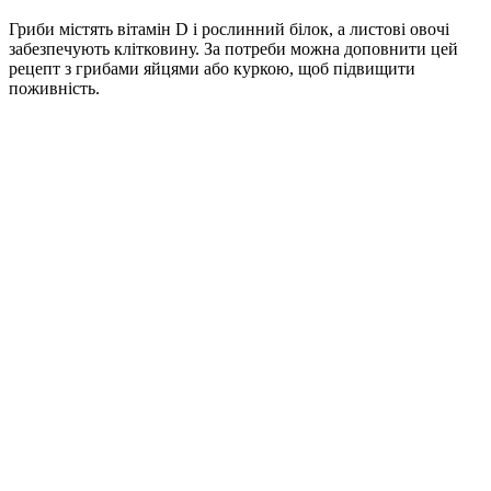
Гриби містять вітамін D і рослинний білок, а листові овочі
забезпечують клітковину. За потреби можна доповнити цей
рецепт з грибами яйцями або куркою, щоб підвищити
поживність.