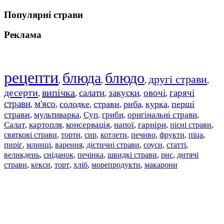
Популярні страви
Реклама
рецепти
блюда
блюдо
другі страви
,
,
,
,
десерти
випічка
салати
закуски
овочі
гарячі
,
,
,
,
,
страви
м'ясо
солодке
страви
риба
курка
перші
,
,
,
,
,
,
страви
мультиварка
Суп
гриби
оригінальні страви
,
,
,
,
,
Салат
картопля
консервація
напої
гарніри
пісні страви
,
,
,
,
,
,
святкові страви
торти
сир
котлети
печиво
фрукти
піца
,
,
,
,
,
,
,
пиріг
млинці
варення
дієтичні страви
соуси
статті
,
,
,
,
,
,
великдень
сніданок
печінка
швидкі страви
рис
дитячі
,
,
,
,
,
страви
,
кекси
,
торт
,
хліб
,
морепродукти
,
макарони