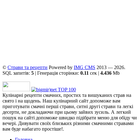
©
Страви та рецепти
Powered by
ІMG CMS
2013 — 2026.
SQL запитів:
5
| Генерація сторінки:
0.11
сек |
4.436
Mb
Кулінарні рецепти смачних, простих та вишуканих страв на
свято і на щодень. Наш кулінарний сайт допоможе вам
приготувати смачні перші страви, ситні другі страви та легкі
десерти, не докладаючи при цьому зайвих зусиль. А легкий
пошук на сайті допоможе швидко підібрати меню для обіду чи
вечері. Дивувати своїх близьких різними смачними стравами
вам буде набагато простіше!.
Головна