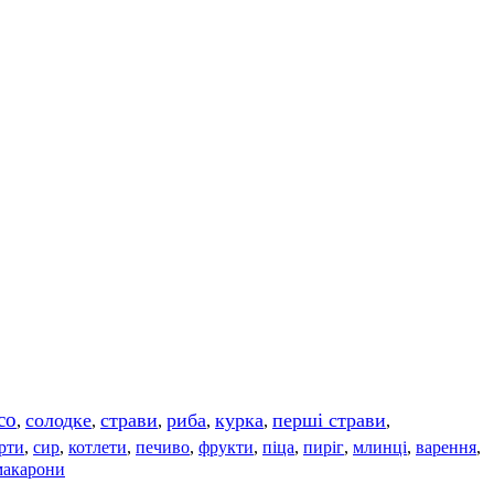
со
солодке
страви
риба
курка
перші страви
,
,
,
,
,
,
рти
сир
котлети
печиво
фрукти
піца
пиріг
млинці
варення
,
,
,
,
,
,
,
,
,
макарони