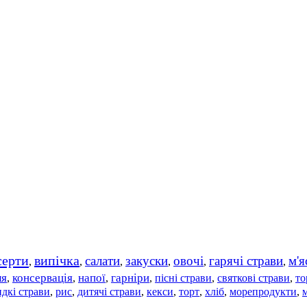
серти
випічка
салати
закуски
овочі
гарячі страви
м'я
,
,
,
,
,
,
ля
консервація
напої
гарніри
пісні страви
святкові страви
то
,
,
,
,
,
,
дкі страви
рис
дитячі страви
,
,
,
кекси
,
торт
,
хліб
,
морепродукти
,