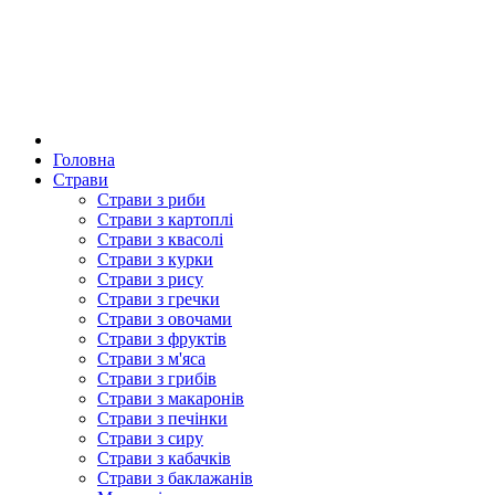
Головна
Страви
Страви з риби
Страви з картоплі
Страви з квасолі
Страви з курки
Страви з рису
Страви з гречки
Страви з овочами
Страви з фруктів
Страви з м'яса
Страви з грибів
Страви з макаронів
Страви з печінки
Страви з сиру
Страви з кабачків
Страви з баклажанів