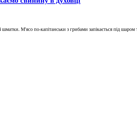
каємо свинину в духовці
 шматки. М'ясо по-капітанськи з грибами запікається під шаром 