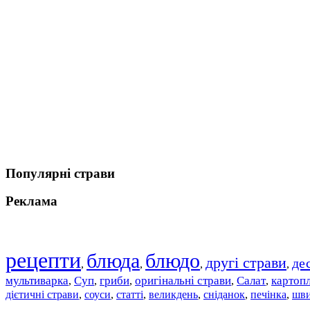
Популярні страви
Реклама
рецепти
блюда
блюдо
другі страви
де
,
,
,
,
мультиварка
Суп
гриби
оригінальні страви
Салат
картоп
,
,
,
,
,
дієтичні страви
соуси
статті
великдень
сніданок
печінка
шви
,
,
,
,
,
,