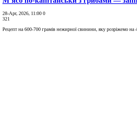
М'ясо по-капітанськи з грибами — запі
28-Apr, 2026, 11:00
0
321
Рецепт на 600-700 грамів нежирної свинини, яку розріжемо на 4