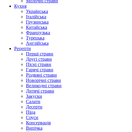
Молочні страви
Кухня
Українська
Італійська
Грузинська
Китайська
Французька
Турецька
Англійська
Рецепти
Перші страви
Другі страви
Пісні страви
Гарячі страви
Різдвяні страви
Новорічні страви
Великодні страви
Дитячі страви
Закуски
Салати
Десерти
Піца
Соуси
Консервація
Випічка