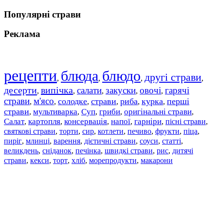
Популярні страви
Реклама
рецепти
блюда
блюдо
другі страви
,
,
,
,
десерти
випічка
салати
закуски
овочі
гарячі
,
,
,
,
,
страви
м'ясо
солодке
страви
риба
курка
перші
,
,
,
,
,
,
страви
мультиварка
Суп
гриби
оригінальні страви
,
,
,
,
,
Салат
картопля
консервація
напої
гарніри
пісні страви
,
,
,
,
,
,
святкові страви
торти
сир
котлети
печиво
фрукти
піца
,
,
,
,
,
,
,
пиріг
млинці
варення
дієтичні страви
соуси
статті
,
,
,
,
,
,
великдень
сніданок
печінка
швидкі страви
рис
дитячі
,
,
,
,
,
страви
,
кекси
,
торт
,
хліб
,
морепродукти
,
макарони