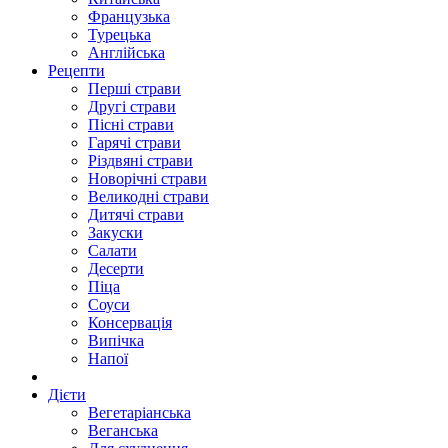
Французька
Турецька
Англійська
Рецепти
Перші страви
Другі страви
Пісні страви
Гарячі страви
Різдвяні страви
Новорічні страви
Великодні страви
Дитячі страви
Закуски
Салати
Десерти
Піца
Соуси
Консервація
Випічка
Напої
Дієти
Вегетаріанська
Веганська