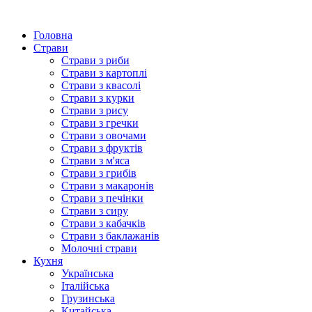
Головна
Страви
Страви з риби
Страви з картоплі
Страви з квасолі
Страви з курки
Страви з рису
Страви з гречки
Страви з овочами
Страви з фруктів
Страви з м'яса
Страви з грибів
Страви з макаронів
Страви з печінки
Страви з сиру
Страви з кабачків
Страви з баклажанів
Молочні страви
Кухня
Українська
Італійська
Грузинська
Китайська