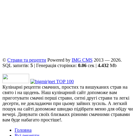
©
Страви та рецепти
Powered by
ІMG CMS
2013 — 2026.
SQL запитів:
5
| Генерація сторінки:
0.06
сек |
4.432
Mb
Кулінарні рецепти смачних, простих та вишуканих страв на
свято і на щодень. Наш кулінарний сайт допоможе вам
приготувати смачні перші страви, ситні другі страви та легкі
десерти, не докладаючи при цьому зайвих зусиль. А легкий
пошук на сайті допоможе швидко підібрати меню для обіду чи
вечері. Дивувати своїх близьких різними смачними стравами
вам буде набагато простіше!.
Головна
Всі рецепти