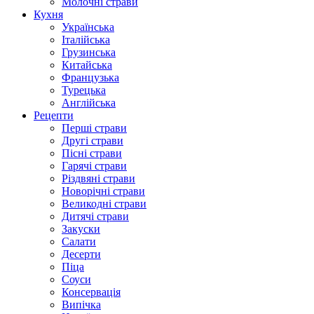
Молочні страви
Кухня
Українська
Італійська
Грузинська
Китайська
Французька
Турецька
Англійська
Рецепти
Перші страви
Другі страви
Пісні страви
Гарячі страви
Різдвяні страви
Новорічні страви
Великодні страви
Дитячі страви
Закуски
Салати
Десерти
Піца
Соуси
Консервація
Випічка