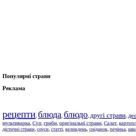
Популярні страви
Реклама
рецепти
блюда
блюдо
другі страви
де
,
,
,
,
мультиварка
Суп
гриби
оригінальні страви
Салат
картоп
,
,
,
,
,
дієтичні страви
соуси
статті
великдень
сніданок
печінка
шви
,
,
,
,
,
,