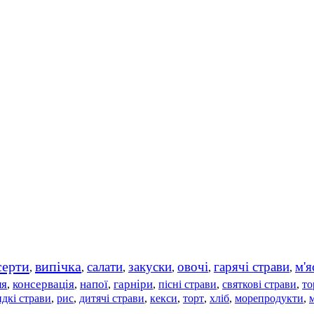
серти
випічка
салати
закуски
овочі
гарячі страви
м'я
,
,
,
,
,
,
ля
консервація
напої
гарніри
пісні страви
святкові страви
то
,
,
,
,
,
,
дкі страви
рис
дитячі страви
,
,
,
кекси
,
торт
,
хліб
,
морепродукти
,