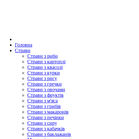
Головна
Страви
Страви з риби
Страви з картоплі
Страви з квасолі
Страви з курки
Страви з рису
Страви з гречки
Страви з овочами
Страви з фруктів
Страви з м'яса
Страви з грибів
Страви з макаронів
Страви з печінки
Страви з сиру
Страви з кабачків
Страви з баклажанів