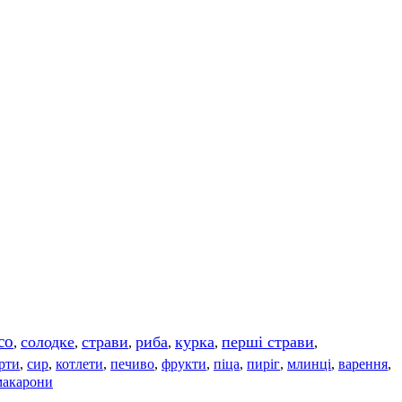
со
солодке
страви
риба
курка
перші страви
,
,
,
,
,
,
рти
сир
котлети
печиво
фрукти
піца
пиріг
млинці
варення
,
,
,
,
,
,
,
,
,
макарони