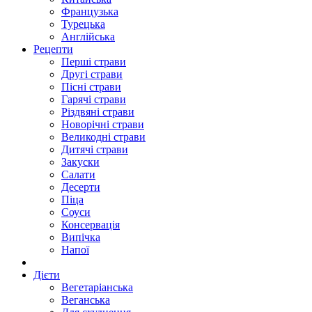
Французька
Турецька
Англійська
Рецепти
Перші страви
Другі страви
Пісні страви
Гарячі страви
Різдвяні страви
Новорічні страви
Великодні страви
Дитячі страви
Закуски
Салати
Десерти
Піца
Соуси
Консервація
Випічка
Напої
Дієти
Вегетаріанська
Веганська