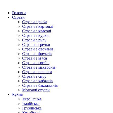
Головна
Страви
Страви з риби
Страви з картоплі
Страви з квасолі
Страви з курки
Страви з рису
Страви з гречки
Страви з овочами
Страви з фруктів
Страви з м'яса
Страви з грибів
Страви з макаронів
Страви з печінки
Страви з сиру
Страви з кабачків
Страви з баклажанів
Молочні страви
Кухня
Українська
Італійська
Грузинська
Китайська