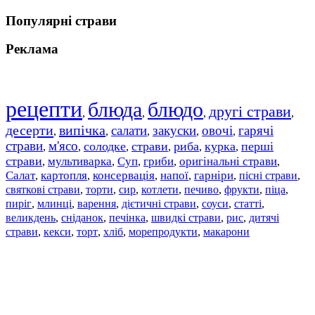
Популярні страви
Реклама
рецепти
блюда
блюдо
другі страви
,
,
,
,
десерти
випічка
салати
закуски
овочі
гарячі
,
,
,
,
,
страви
м'ясо
солодке
страви
риба
курка
перші
,
,
,
,
,
,
страви
мультиварка
Суп
гриби
оригінальні страви
,
,
,
,
,
Салат
картопля
консервація
напої
гарніри
пісні страви
,
,
,
,
,
,
святкові страви
торти
сир
котлети
печиво
фрукти
піца
,
,
,
,
,
,
,
пиріг
млинці
варення
дієтичні страви
соуси
статті
,
,
,
,
,
,
великдень
сніданок
печінка
швидкі страви
рис
дитячі
,
,
,
,
,
страви
,
кекси
,
торт
,
хліб
,
морепродукти
,
макарони