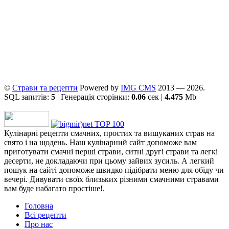
©
Страви та рецепти
Powered by
ІMG CMS
2013 — 2026.
SQL запитів:
5
| Генерація сторінки:
0.06
сек |
4.475
Mb
Кулінарні рецепти смачних, простих та вишуканих страв на
свято і на щодень. Наш кулінарний сайт допоможе вам
приготувати смачні перші страви, ситні другі страви та легкі
десерти, не докладаючи при цьому зайвих зусиль. А легкий
пошук на сайті допоможе швидко підібрати меню для обіду чи
вечері. Дивувати своїх близьких різними смачними стравами
вам буде набагато простіше!.
Головна
Всі рецепти
Про нас