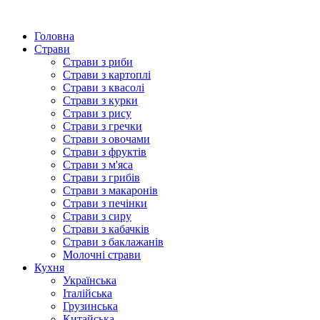
Головна
Страви
Страви з риби
Страви з картоплі
Страви з квасолі
Страви з курки
Страви з рису
Страви з гречки
Страви з овочами
Страви з фруктів
Страви з м'яса
Страви з грибів
Страви з макаронів
Страви з печінки
Страви з сиру
Страви з кабачків
Страви з баклажанів
Молочні страви
Кухня
Українська
Італійська
Грузинська
Китайська