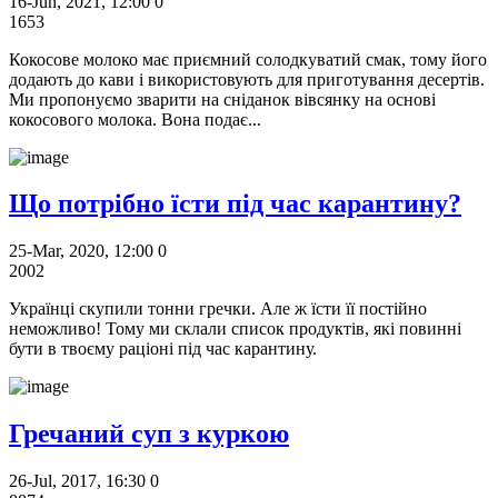
16-Jun, 2021, 12:00
0
1653
Кокосове молоко має приємний солодкуватий смак, тому його
додають до кави і використовують для приготування десертів.
Ми пропонуємо зварити на сніданок вівсянку на основі
кокосового молока. Вона подає...
Що потрібно їсти під час карантину?
25-Mar, 2020, 12:00
0
2002
Українці скупили тонни гречки. Але ж їсти її постійно
неможливо! Тому ми склали список продуктів, які повинні
бути в твоєму раціоні під час карантину.
Гречаний суп з куркою
26-Jul, 2017, 16:30
0