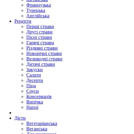
Французька
Турецька
Англійська
Рецепти
Перші страви
Другі страви
Пісні страви
Гарячі страви
Різдвяні страви
Новорічні страви
Великодні страви
Дитячі страви
Закуски
Салати
Десерти
Піца
Соуси
Консервація
Випічка
Напої
Дієти
Вегетаріанська
Веганська