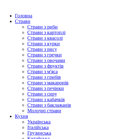
Головна
Страви
Страви з риби
Страви з картоплі
Страви з квасолі
Страви з курки
Страви з рису
Страви з гречки
Страви з овочами
Страви з фруктів
Страви з м'яса
Страви з грибів
Страви з макаронів
Страви з печінки
Страви з сиру
Страви з кабачків
Страви з баклажанів
Молочні страви
Кухня
Українська
Італійська
Грузинська
Китайська