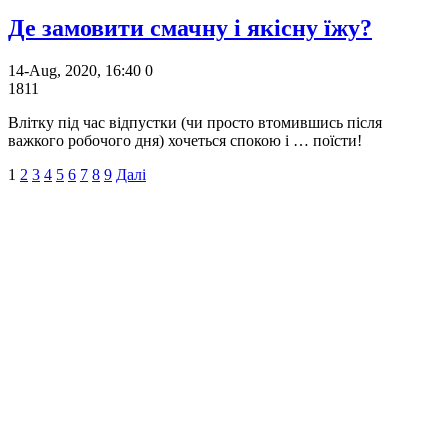
Де замовити смачну і якісну їжу?
14-Aug, 2020, 16:40
0
1811
Влітку під час відпустки (чи просто втомившись після
важкого робочого дня) хочеться спокою і … поїсти!
1
2
3
4
5
6
7
8
9
Далі