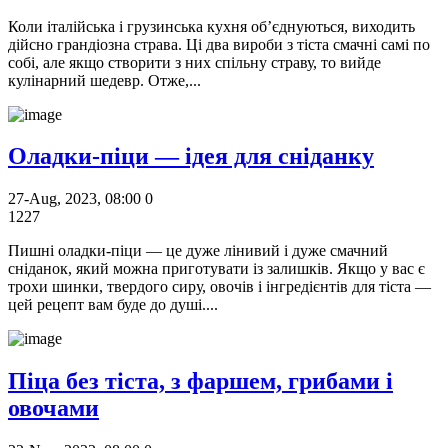
Коли італійська і грузинська кухня об’єднуються, виходить
дійсно грандіозна страва. Ці два вироби з тіста смачні самі по
собі, але якщо створити з них спільну страву, то вийде
кулінарний шедевр. Отже,...
Оладки-піци — ідея для сніданку
27-Aug, 2023, 08:00
0
1227
Пишні оладки-піци — це дуже лінивий і дуже смачний
сніданок, який можна приготувати із залишків. Якщо у вас є
трохи шинки, твердого сиру, овочів і інгредієнтів для тіста —
цей рецепт вам буде до душі....
Піца без тіста, з фаршем, грибами і
овочами