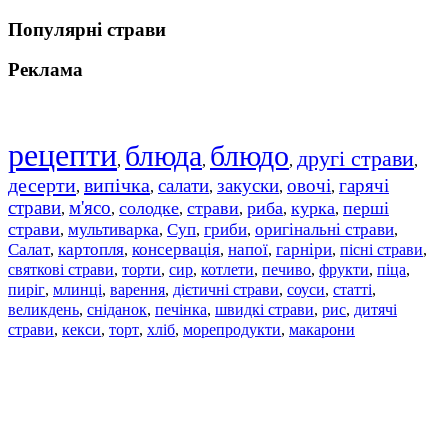
Популярні страви
Реклама
рецепти
блюда
блюдо
другі страви
,
,
,
,
десерти
випічка
салати
закуски
овочі
гарячі
,
,
,
,
,
страви
м'ясо
солодке
страви
риба
курка
перші
,
,
,
,
,
,
страви
мультиварка
Суп
гриби
оригінальні страви
,
,
,
,
,
Салат
картопля
консервація
напої
гарніри
пісні страви
,
,
,
,
,
,
святкові страви
торти
сир
котлети
печиво
фрукти
піца
,
,
,
,
,
,
,
пиріг
млинці
варення
дієтичні страви
соуси
статті
,
,
,
,
,
,
великдень
сніданок
печінка
швидкі страви
рис
дитячі
,
,
,
,
,
страви
,
кекси
,
торт
,
хліб
,
морепродукти
,
макарони