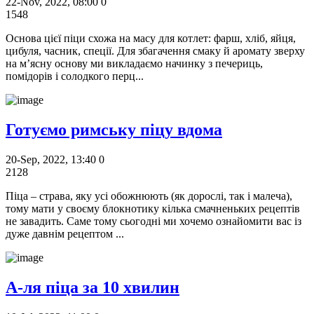
22-Nov, 2022, 08:00
0
1548
Основа цієї піци схожа на масу для котлет: фарш, хліб, яйця,
цибуля, часник, спеції. Для збагачення смаку й аромату зверху
на м’ясну основу ми викладаємо начинку з печериць,
помідорів і солодкого перц...
Готуємо римську піцу вдома
20-Sep, 2022, 13:40
0
2128
Піца – страва, яку усі обожнюють (як дорослі, так і малеча),
тому мати у своєму блокнотику кілька смачненьких рецептів
не завадить. Саме тому сьогодні ми хочемо ознайомити вас із
дуже давнім рецептом ...
А-ля піца за 10 хвилин