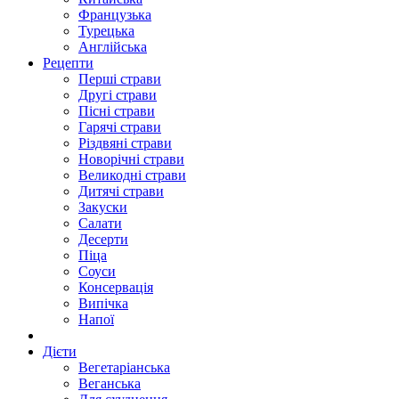
Французька
Турецька
Англійська
Рецепти
Перші страви
Другі страви
Пісні страви
Гарячі страви
Різдвяні страви
Новорічні страви
Великодні страви
Дитячі страви
Закуски
Салати
Десерти
Піца
Соуси
Консервація
Випічка
Напої
Дієти
Вегетаріанська
Веганська