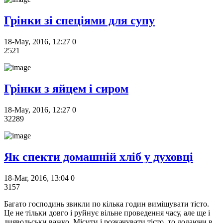
Грінки зі спеціями для супу
18-May, 2016, 12:27
0
2521
Грінки з яйцем і сиром
18-May, 2016, 12:27
0
32289
Як спекти домашній хліб у духовці
18-Mar, 2016, 13:04
0
3157
Багато господинь звикли по кілька годин вимішувати тісто.
Це не тільки довго і руйнує вільне проведення часу, але ще і
диявольськи важко. Місити і розкачувати тісто, то додаючи в