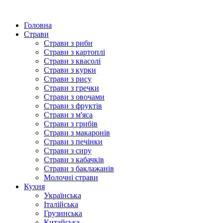
Головна
Страви
Страви з риби
Страви з картоплі
Страви з квасолі
Страви з курки
Страви з рису
Страви з гречки
Страви з овочами
Страви з фруктів
Страви з м'яса
Страви з грибів
Страви з макаронів
Страви з печінки
Страви з сиру
Страви з кабачків
Страви з баклажанів
Молочні страви
Кухня
Українська
Італійська
Грузинська
Китайська