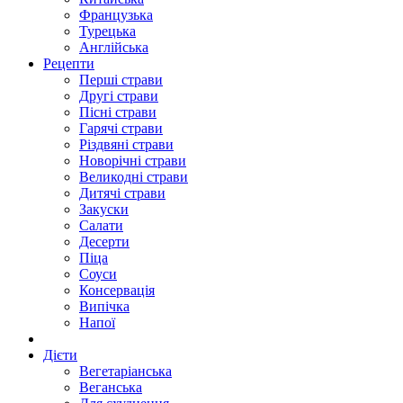
Французька
Турецька
Англійська
Рецепти
Перші страви
Другі страви
Пісні страви
Гарячі страви
Різдвяні страви
Новорічні страви
Великодні страви
Дитячі страви
Закуски
Салати
Десерти
Піца
Соуси
Консервація
Випічка
Напої
Дієти
Вегетаріанська
Веганська