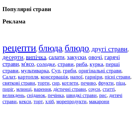
Популярні страви
Реклама
рецепти
блюда
блюдо
другі страви
,
,
,
,
десерти
випічка
салати
закуски
овочі
гарячі
,
,
,
,
,
страви
м'ясо
солодке
страви
риба
курка
перші
,
,
,
,
,
,
страви
мультиварка
Суп
гриби
оригінальні страви
,
,
,
,
,
Салат
картопля
консервація
напої
гарніри
пісні страви
,
,
,
,
,
,
святкові страви
торти
сир
котлети
печиво
фрукти
піца
,
,
,
,
,
,
,
пиріг
млинці
варення
дієтичні страви
соуси
статті
,
,
,
,
,
,
великдень
сніданок
печінка
швидкі страви
рис
дитячі
,
,
,
,
,
страви
,
кекси
,
торт
,
хліб
,
морепродукти
,
макарони