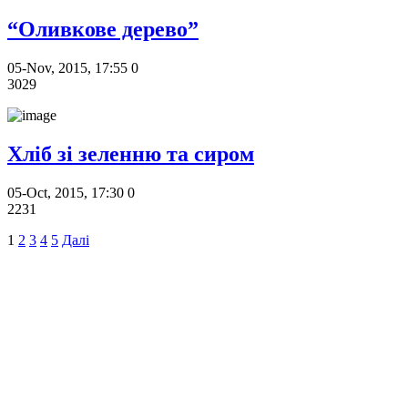
“Оливкове дерево”
05-Nov, 2015, 17:55
0
3029
Хліб зі зеленню та сиром
05-Oct, 2015, 17:30
0
2231
1
2
3
4
5
Далі