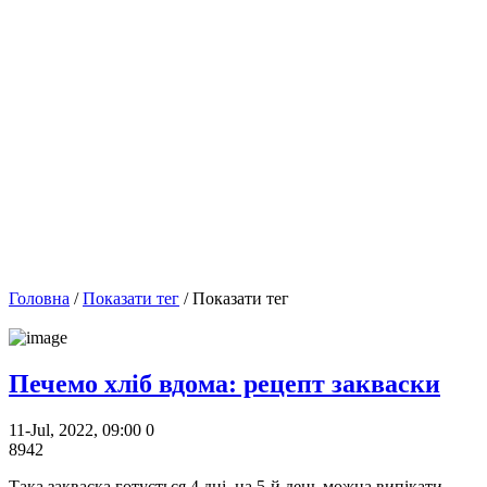
Головна
/
Показати тег
/ Показати тег
Печемо хліб вдома: рецепт закваски
11-Jul, 2022, 09:00
0
8942
Така закваска готується 4 дні, на 5-й день можна випікати