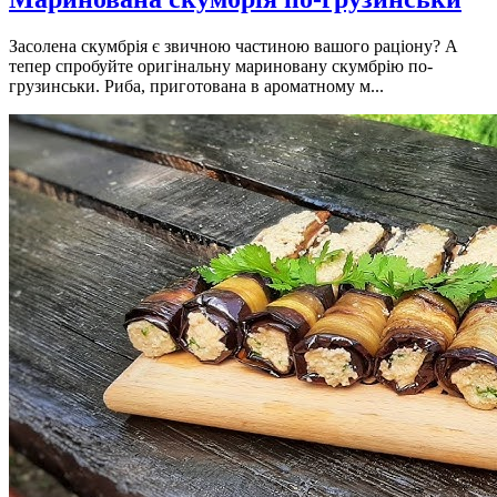
Засолена скумбрія є звичною частиною вашого раціону? А
тепер спробуйте оригінальну мариновану скумбрію по-
грузинськи. Риба, приготована в ароматному м...