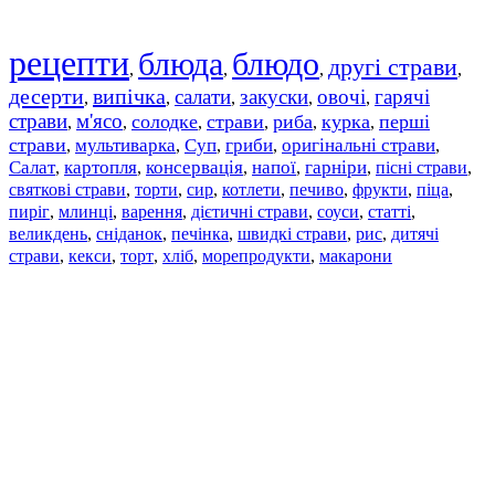
рецепти
блюда
блюдо
другі страви
,
,
,
,
десерти
випічка
салати
закуски
овочі
гарячі
,
,
,
,
,
страви
м'ясо
солодке
страви
риба
курка
перші
,
,
,
,
,
,
страви
мультиварка
Суп
гриби
оригінальні страви
,
,
,
,
,
Салат
картопля
консервація
напої
гарніри
пісні страви
,
,
,
,
,
,
святкові страви
торти
сир
котлети
печиво
фрукти
піца
,
,
,
,
,
,
,
пиріг
млинці
варення
дієтичні страви
соуси
статті
,
,
,
,
,
,
великдень
сніданок
печінка
швидкі страви
рис
дитячі
,
,
,
,
,
страви
,
кекси
,
торт
,
хліб
,
морепродукти
,
макарони