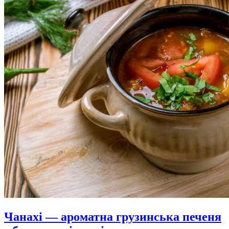
Чанахі — ароматна грузинська печеня