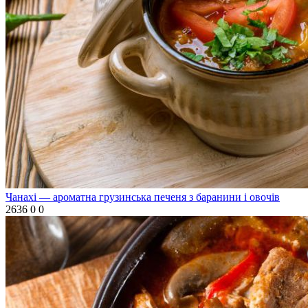
Чанахі — ароматна грузинська печеня з баранини і овочів
2636
0
0