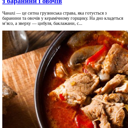
з баранини і овочів
Чанахі — це ситна грузинська страва, яка готується з
баранини та овочів у керамічному горщику. На дно кладеться
м’ясо, а зверху — цибуля, баклажани, с...