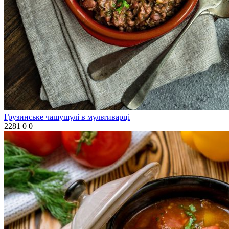
Грузинське чашушулі в мультиварці
2281
0
0