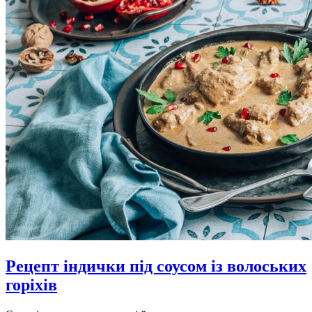
Рецепт індички під соусом із волоських
горіхів