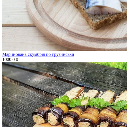
Маринована скумбрія по-грузинськи
1000
0
0