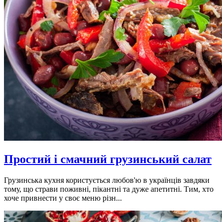
Простий і смачний грузинський салат
Грузинська кухня користується любов'ю в українців завдяки
тому, що страви поживні, пікантні та дуже апетитні. Тим, хто
хоче привнести у своє меню різн...