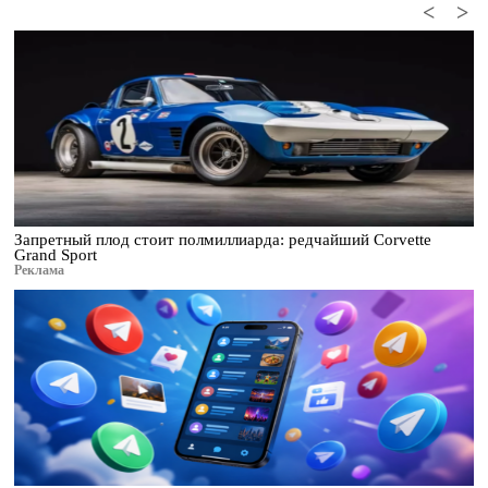
<
>
Запретный плод стоит полмиллиарда: редчайший Corvette
Grand Sport
Реклама