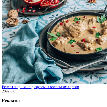
Рецепт індички під соусом із волоських горіхів
2892
0
0
Реклама