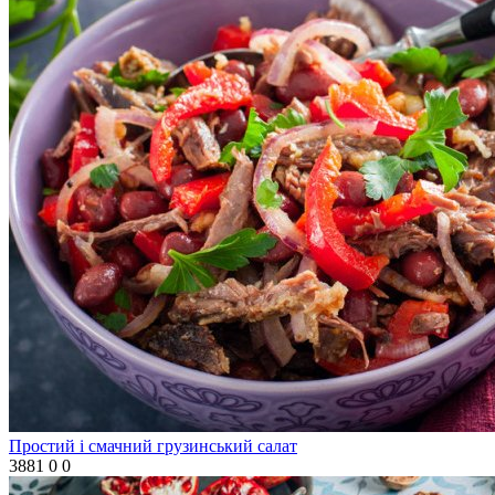
Простий і смачний грузинський салат
3881
0
0