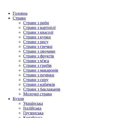
Головна
Страви
Страви з риби
Страви з картоплі
Страви з квасолі
Страви з курки
Страви з рису
Страви з гречки
Страви з овочами
Страви з фруктів
Страви з м'яса
Страви з грибів
Страви з макаронів
Страви з печінки
Страви з сиру
Страви з кабачків
Страви з баклажанів
Молочні страви
Кухня
Українська
Італійська
Грузинська
Китайська