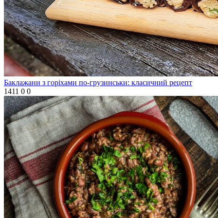
Баклажани з горіхами по-грузинськи: класичний рецепт
1411
0
0