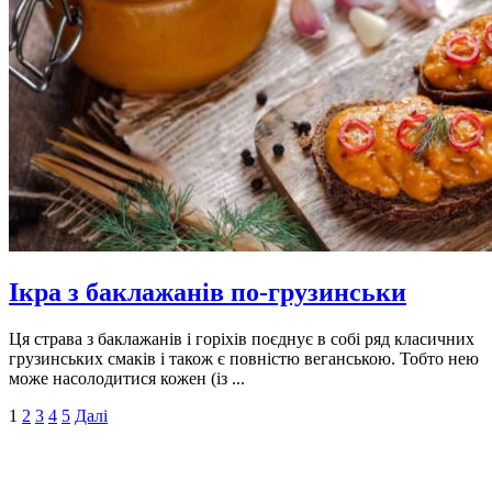
Ікра з баклажанів по-грузинськи
Ця страва з баклажанів і горіхів поєднує в собі ряд класичних
грузинських смаків і також є повністю веганською. Тобто нею
може насолодитися кожен (із ...
1
2
3
4
5
Далі