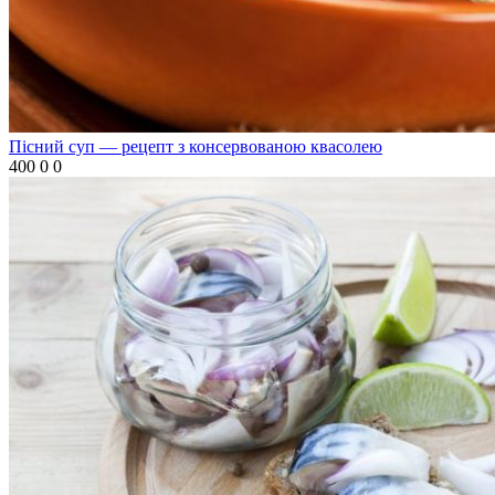
Пісний суп — рецепт з консервованою квасолею
400
0
0