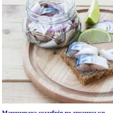
Маринована скумбрія по-грузинськи