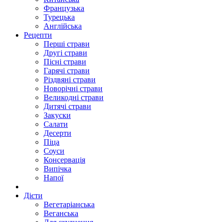
Французька
Турецька
Англійська
Рецепти
Перші страви
Другі страви
Пісні страви
Гарячі страви
Різдвяні страви
Новорічні страви
Великодні страви
Дитячі страви
Закуски
Салати
Десерти
Піца
Соуси
Консервація
Випічка
Напої
Дієти
Вегетаріанська
Веганська