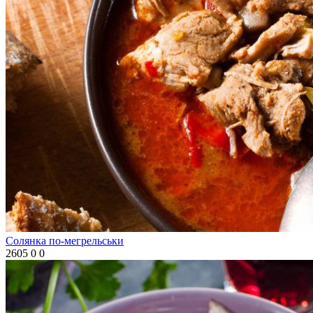
Солянка по-мегрельськи
2605
0
0