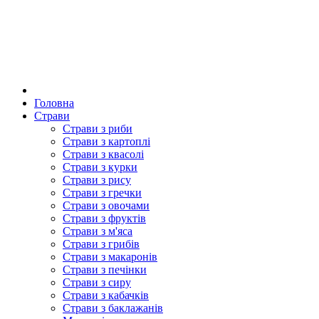
Головна
Страви
Страви з риби
Страви з картоплі
Страви з квасолі
Страви з курки
Страви з рису
Страви з гречки
Страви з овочами
Страви з фруктів
Страви з м'яса
Страви з грибів
Страви з макаронів
Страви з печінки
Страви з сиру
Страви з кабачків
Страви з баклажанів