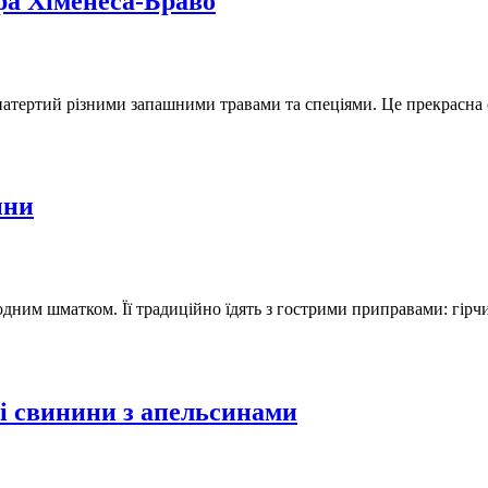
ра Хіменеса-Браво
атертий різними запашними травами та спеціями. Це прекрасна ос
ини
одним шматком. Її традиційно їдять з гострими приправами: гір
і свинини з апельсинами