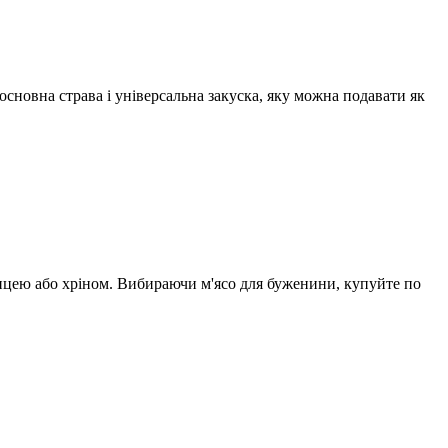
новна страва і універсальна закуска, яку можна подавати як
чицею або хріном. Вибираючи м'ясо для буженини, купуйте по