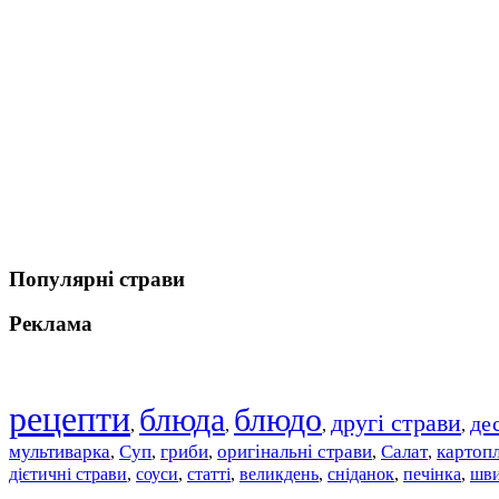
Популярні страви
Реклама
рецепти
блюда
блюдо
другі страви
де
,
,
,
,
мультиварка
Суп
гриби
оригінальні страви
Салат
картоп
,
,
,
,
,
дієтичні страви
соуси
статті
великдень
сніданок
печінка
шви
,
,
,
,
,
,