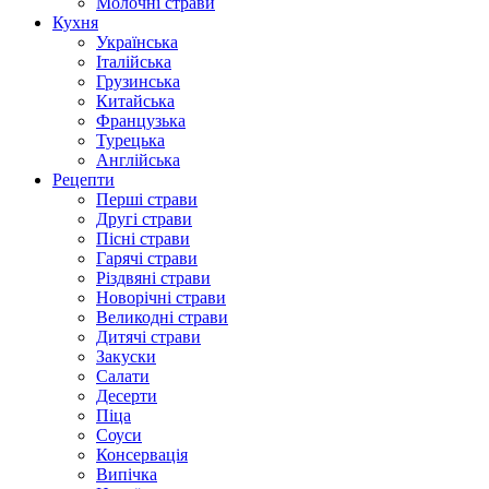
Молочні страви
Кухня
Українська
Італійська
Грузинська
Китайська
Французька
Турецька
Англійська
Рецепти
Перші страви
Другі страви
Пісні страви
Гарячі страви
Різдвяні страви
Новорічні страви
Великодні страви
Дитячі страви
Закуски
Салати
Десерти
Піца
Соуси
Консервація
Випічка