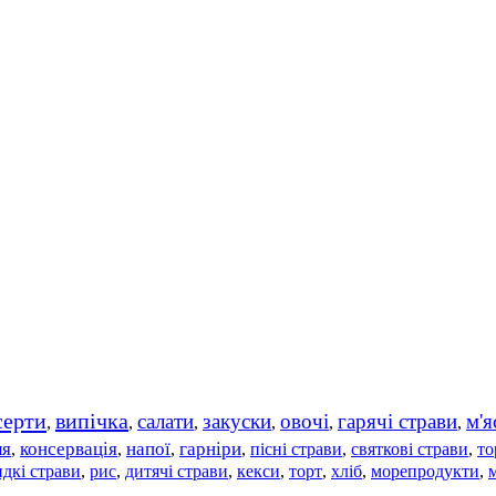
серти
випічка
салати
закуски
овочі
гарячі страви
м'я
,
,
,
,
,
,
ля
консервація
напої
гарніри
пісні страви
святкові страви
то
,
,
,
,
,
,
дкі страви
рис
дитячі страви
,
,
,
кекси
,
торт
,
хліб
,
морепродукти
,