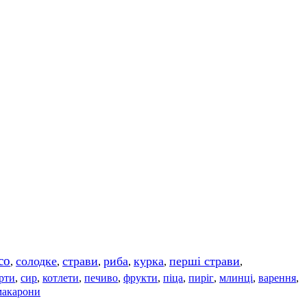
со
солодке
страви
риба
курка
перші страви
,
,
,
,
,
,
рти
сир
котлети
печиво
фрукти
піца
пиріг
млинці
варення
,
,
,
,
,
,
,
,
,
макарони