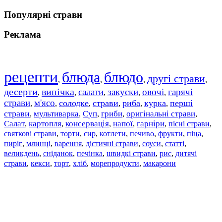
Популярні страви
Реклама
рецепти
блюда
блюдо
другі страви
,
,
,
,
десерти
випічка
салати
закуски
овочі
гарячі
,
,
,
,
,
страви
м'ясо
солодке
страви
риба
курка
перші
,
,
,
,
,
,
страви
мультиварка
Суп
гриби
оригінальні страви
,
,
,
,
,
Салат
картопля
консервація
напої
гарніри
пісні страви
,
,
,
,
,
,
святкові страви
торти
сир
котлети
печиво
фрукти
піца
,
,
,
,
,
,
,
пиріг
млинці
варення
дієтичні страви
соуси
статті
,
,
,
,
,
,
великдень
сніданок
печінка
швидкі страви
рис
дитячі
,
,
,
,
,
страви
,
кекси
,
торт
,
хліб
,
морепродукти
,
макарони