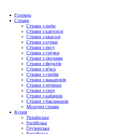
Головна
Страви
Страви з риби
Страви з картоплі
Страви з квасолі
Страви з курки
Страви з рису
Страви з гречки
Страви з овочами
Страви з фруктів
Страви з м'яса
Страви з грибів
Страви з макаронів
Страви з печінки
Страви з сиру
Страви з кабачків
Страви з баклажанів
Молочні страви
Кухня
Українська
Італійська
Грузинська
Китайська