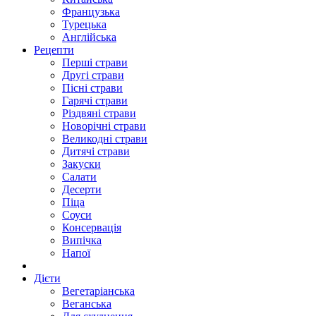
Французька
Турецька
Англійська
Рецепти
Перші страви
Другі страви
Пісні страви
Гарячі страви
Різдвяні страви
Новорічні страви
Великодні страви
Дитячі страви
Закуски
Салати
Десерти
Піца
Соуси
Консервація
Випічка
Напої
Дієти
Вегетаріанська
Веганська