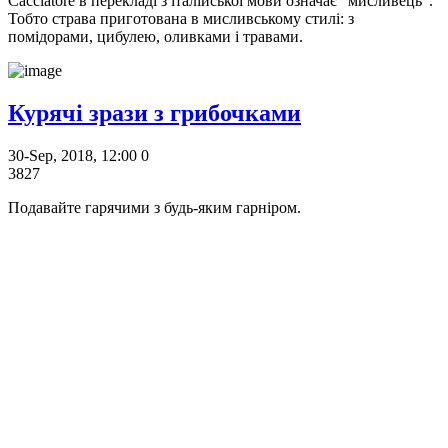
Cacciatore в перекладі з італійської мови означає "мисливець".
Тобто страва приготована в мисливському стилі: з
помідорами, цибулею, оливками і травами.
Курячі зрази з грибочками
30-Sep, 2018, 12:00
0
3827
Подавайте гарячими з будь-яким гарніром.