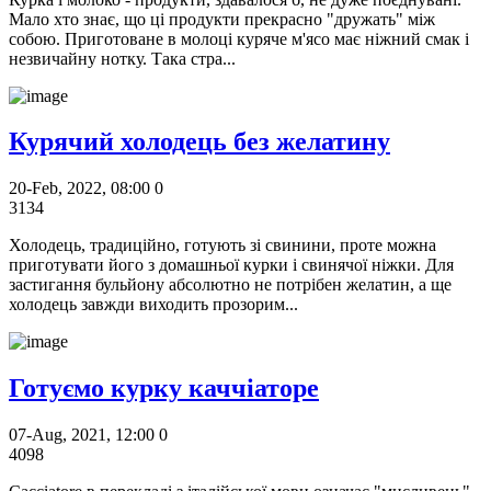
Мало хто знає, що ці продукти прекрасно "дружать" між
собою. Приготоване в молоці куряче м'ясо має ніжний смак і
незвичайну нотку. Така стра...
Курячий холодець без желатину
20-Feb, 2022, 08:00
0
3134
Холодець, традиційно, готують зі свинини, проте можна
приготувати його з домашньої курки і свинячої ніжки. Для
застигання бульйону абсолютно не потрібен желатин, а ще
холодець завжди виходить прозорим...
Готуємо курку каччіаторе
07-Aug, 2021, 12:00
0
4098