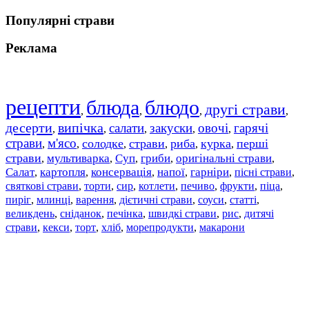
Популярні страви
Реклама
рецепти
блюда
блюдо
другі страви
,
,
,
,
десерти
випічка
салати
закуски
овочі
гарячі
,
,
,
,
,
страви
м'ясо
солодке
страви
риба
курка
перші
,
,
,
,
,
,
страви
мультиварка
Суп
гриби
оригінальні страви
,
,
,
,
,
Салат
картопля
консервація
напої
гарніри
пісні страви
,
,
,
,
,
,
святкові страви
торти
сир
котлети
печиво
фрукти
піца
,
,
,
,
,
,
,
пиріг
млинці
варення
дієтичні страви
соуси
статті
,
,
,
,
,
,
великдень
сніданок
печінка
швидкі страви
рис
дитячі
,
,
,
,
,
страви
,
кекси
,
торт
,
хліб
,
морепродукти
,
макарони