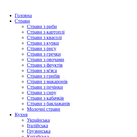
Головна
Страви
Страви з риби
Страви з картоплі
Страви з квасолі
Страви з курки
Страви з рису
Страви з гречки
Страви з овочами
Страви з фруктів
Страви з м'яса
Страви з грибів
Страви з макаронів
Страви з печінки
Страви з сиру
Страви з кабачків
Страви з баклажанів
Молочні страви
Кухня
Українська
Італійська
Грузинська
Китайська