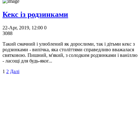
Кекс із родзинками
22-Apr, 2019, 12:00
0
3088
Такий смачний і улюблений як дорослими, так і дітьми кекс з
родзинками - випічка, яка століттями справедливо вважалася
святковою. Пишний, м'який, з солодким родзинками і ваніллю
- ласощі для будь-яког...
1
2
Далі