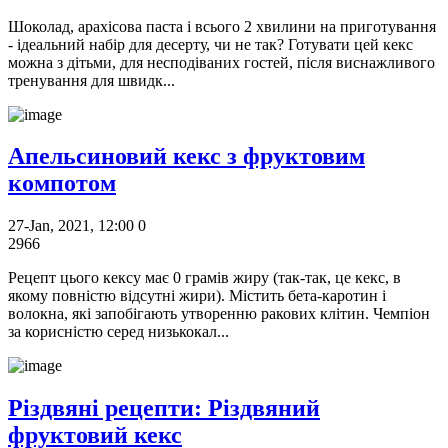
Шоколад, арахісова паста і всього 2 хвилини на приготування
- ідеальний набір для десерту, чи не так? Готувати цей кекс
можна з дітьми, для несподіваних гостей, після виснажливого
тренування для швидк...
Апельсиновий кекс з фруктовим
компотом
27-Jan, 2021, 12:00
0
2966
Рецепт цього кексу має 0 грамів жиру (так-так, це кекс, в
якому повністю відсутні жири). Містить бета-каротин і
волокна, які запобігають утворенню ракових клітин. Чемпіон
за корисністю серед низькокал...
Різдвяні рецепти: Різдвяний
фруктовий кекс