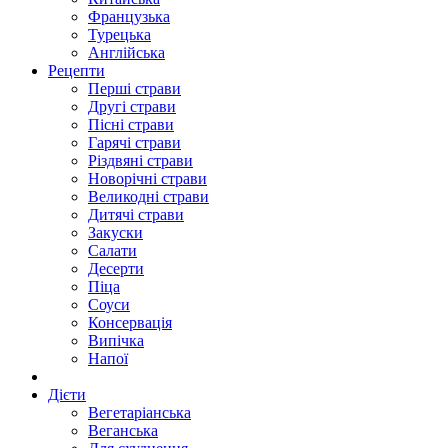
Французька
Турецька
Англійська
Рецепти
Перші страви
Другі страви
Пісні страви
Гарячі страви
Різдвяні страви
Новорічні страви
Великодні страви
Дитячі страви
Закуски
Салати
Десерти
Піца
Соуси
Консервація
Випічка
Напої
Дієти
Вегетаріанська
Веганська