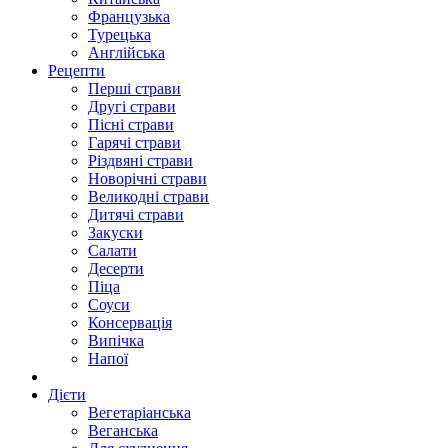
Французька
Турецька
Англійська
Рецепти
Перші страви
Другі страви
Пісні страви
Гарячі страви
Різдвяні страви
Новорічні страви
Великодні страви
Дитячі страви
Закуски
Салати
Десерти
Піца
Соуси
Консервація
Випічка
Напої
Дієти
Вегетаріанська
Веганська