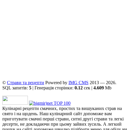
©
Страви та рецепти
Powered by
ІMG CMS
2013 — 2026.
SQL запитів:
5
| Генерація сторінки:
0.12
сек |
4.609
Mb
Кулінарні рецепти смачних, простих та вишуканих страв на
свято і на щодень. Наш кулінарний сайт допоможе вам
приготувати смачні перші страви, ситні другі страви та легкі
десерти, не докладаючи при цьому зайвих зусиль. А легкий
пошук на сайті допоможе швидко підібрати меню для обіду чи