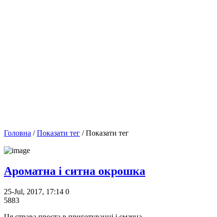
Головна
/
Показати тег
/ Показати тег
Ароматна і ситна окрошка
25-Jul, 2017, 17:14
0
5883
Ця страва проста в приготуванні і смачна.