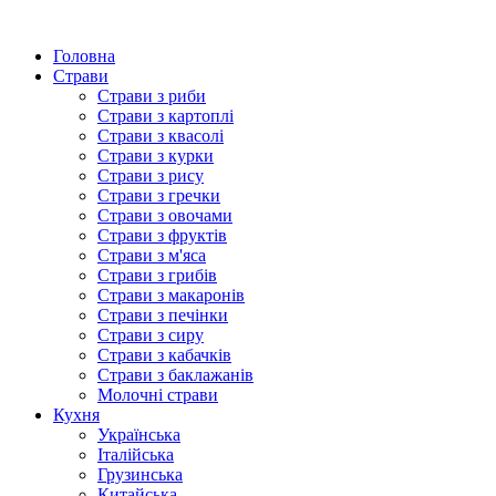
Головна
Страви
Страви з риби
Страви з картоплі
Страви з квасолі
Страви з курки
Страви з рису
Страви з гречки
Страви з овочами
Страви з фруктів
Страви з м'яса
Страви з грибів
Страви з макаронів
Страви з печінки
Страви з сиру
Страви з кабачків
Страви з баклажанів
Молочні страви
Кухня
Українська
Італійська
Грузинська
Китайська