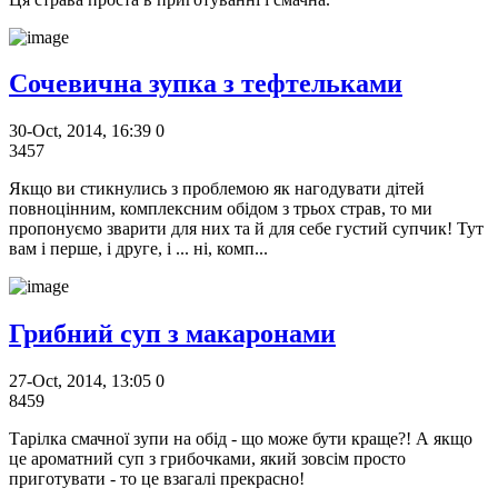
Сочевична зупка з тефтельками
30-Oct, 2014, 16:39
0
3457
Якщо ви стикнулись з проблемою як нагодувати дітей
повноцінним, комплексним обідом з трьох страв, то ми
пропонуємо зварити для них та й для себе густий супчик! Тут
вам і перше, і друге, і ... ні, комп...
Грибний суп з макаронами
27-Oct, 2014, 13:05
0
8459
Тарілка смачної зупи на обід - що може бути краще?! А якщо
це ароматний суп з грибочками, який зовсім просто
приготувати - то це взагалі прекрасно!