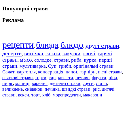
Популярні страви
Реклама
рецепти
блюда
блюдо
другі страви
,
,
,
,
десерти
випічка
салати
закуски
овочі
гарячі
,
,
,
,
,
страви
м'ясо
солодке
страви
риба
курка
перші
,
,
,
,
,
,
страви
мультиварка
Суп
гриби
оригінальні страви
,
,
,
,
,
Салат
картопля
консервація
напої
гарніри
пісні страви
,
,
,
,
,
,
святкові страви
торти
сир
котлети
печиво
фрукти
піца
,
,
,
,
,
,
,
пиріг
млинці
варення
дієтичні страви
соуси
статті
,
,
,
,
,
,
великдень
сніданок
печінка
швидкі страви
рис
дитячі
,
,
,
,
,
страви
,
кекси
,
торт
,
хліб
,
морепродукти
,
макарони