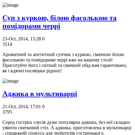
Суп з куркою, білою фасолькою та
помідорами черрі
23-Oct, 2014, 15:28
0
3514
Ароматний та апетитний супчик з куркою, смачною білою
фасолькою та помідорами черрі вже на вашому столі!
Приготуйте його і ситний та смачний обід вам гарантовано,
як і вдячні посмішки рідних!
Аджика в мультиварці
21-Oct, 2014, 17:01
0
3795
Серед гострих соусів дуже популярна аджика, без неї складно
уявити святковий стіл. А аджика, приготовлена ​​в мультиварці
- справжній спокуса для любителів гостренького.