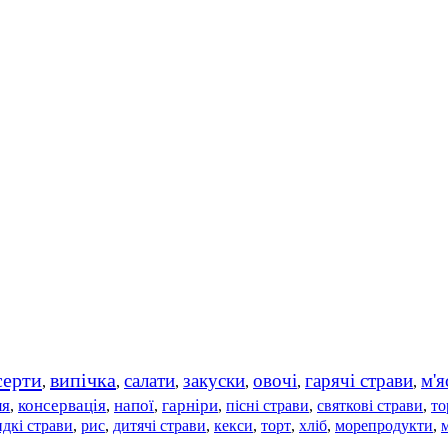
серти
випічка
салати
закуски
овочі
гарячі страви
м'я
,
,
,
,
,
,
ля
консервація
напої
гарніри
пісні страви
святкові страви
то
,
,
,
,
,
,
дкі страви
рис
дитячі страви
,
,
,
кекси
,
торт
,
хліб
,
морепродукти
,