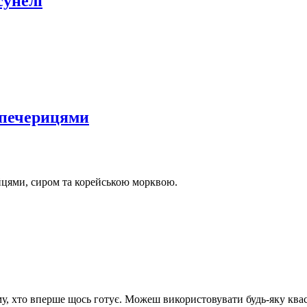
сунелі
 печерицями
йцями, сиром та корейською морквою.
му, хто вперше щось готує. Можеш використовувати будь-яку квас