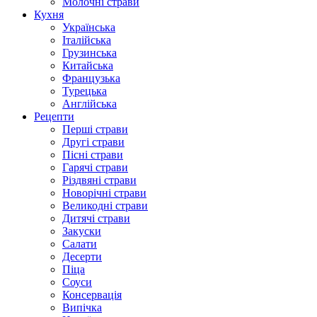
Молочні страви
Кухня
Українська
Італійська
Грузинська
Китайська
Французька
Турецька
Англійська
Рецепти
Перші страви
Другі страви
Пісні страви
Гарячі страви
Різдвяні страви
Новорічні страви
Великодні страви
Дитячі страви
Закуски
Салати
Десерти
Піца
Соуси
Консервація
Випічка