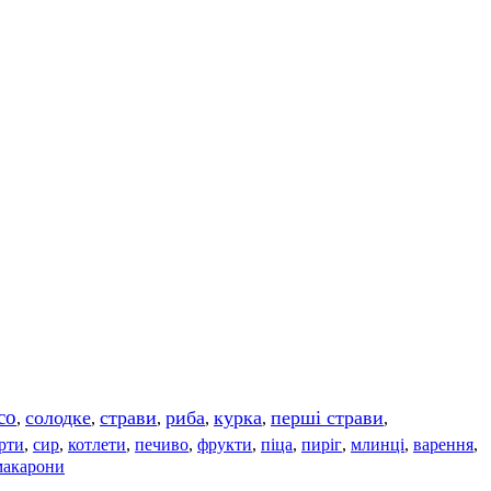
со
солодке
страви
риба
курка
перші страви
,
,
,
,
,
,
рти
сир
котлети
печиво
фрукти
піца
пиріг
млинці
варення
,
,
,
,
,
,
,
,
,
макарони