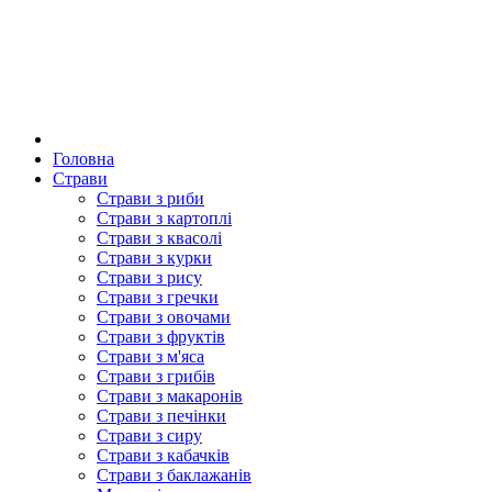
Головна
Страви
Страви з риби
Страви з картоплі
Страви з квасолі
Страви з курки
Страви з рису
Страви з гречки
Страви з овочами
Страви з фруктів
Страви з м'яса
Страви з грибів
Страви з макаронів
Страви з печінки
Страви з сиру
Страви з кабачків
Страви з баклажанів