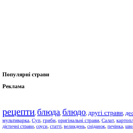
Популярні страви
Реклама
рецепти
блюда
блюдо
другі страви
де
,
,
,
,
мультиварка
Суп
гриби
оригінальні страви
Салат
картоп
,
,
,
,
,
дієтичні страви
соуси
статті
великдень
сніданок
печінка
шви
,
,
,
,
,
,