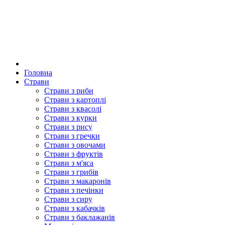
Головна
Страви
Страви з риби
Страви з картоплі
Страви з квасолі
Страви з курки
Страви з рису
Страви з гречки
Страви з овочами
Страви з фруктів
Страви з м'яса
Страви з грибів
Страви з макаронів
Страви з печінки
Страви з сиру
Страви з кабачків
Страви з баклажанів