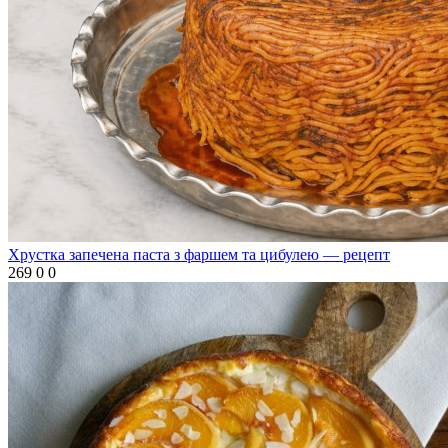
Хрустка запечена паста з фаршем та цибулею — рецепт
269
0
0