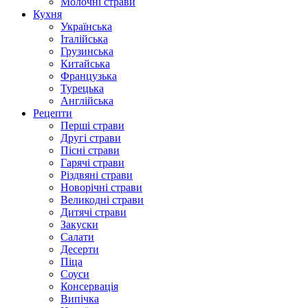
Молочні страви
Кухня
Українська
Італійська
Грузинська
Китайська
Французька
Турецька
Англійська
Рецепти
Перші страви
Другі страви
Пісні страви
Гарячі страви
Різдвяні страви
Новорічні страви
Великодні страви
Дитячі страви
Закуски
Салати
Десерти
Піца
Соуси
Консервація
Випічка