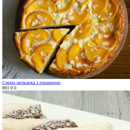
Сирна запіканка з локшиною
801
0
0