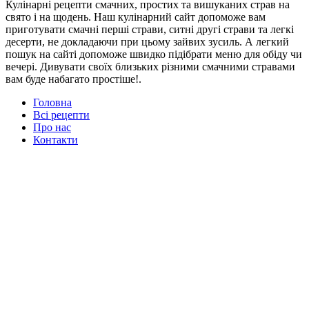
Кулінарні рецепти смачних, простих та вишуканих страв на
свято і на щодень. Наш кулінарний сайт допоможе вам
приготувати смачні перші страви, ситні другі страви та легкі
десерти, не докладаючи при цьому зайвих зусиль. А легкий
пошук на сайті допоможе швидко підібрати меню для обіду чи
вечері. Дивувати своїх близьких різними смачними стравами
вам буде набагато простіше!.
Головна
Всі рецепти
Про нас
Контакти