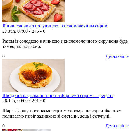
Ліниві слойки з полуницею і кисломолочним сиром
27-Jun, 07:00
•
245
•
0
Разом із солодкою начинкою з кисломолочного сиру вона буде
такою, як потрібно.
0
Детальніше
Швидкий вафельний пиріг з фаршем і сиром — рецепт
26-Jun, 09:00
•
291
•
0
Шар з фаршу посипаємо тертим сиром, а перед випіканням
поливаємо пиріг заливкою зі сметани, яєць і сулугуні.
0
Детальніше