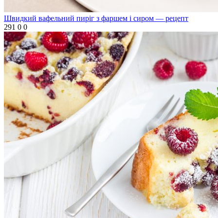
Швидкий вафельний пиріг з фаршем і сиром — рецепт
291
0
0