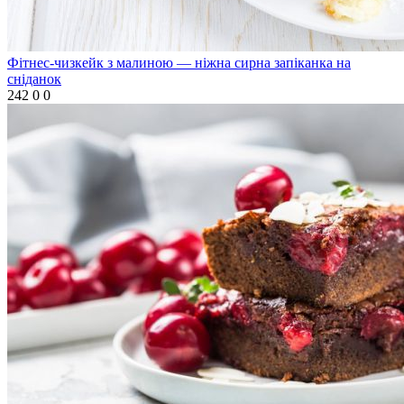
Фітнес-чизкейк з малиною — ніжна сирна запіканка на
сніданок
242
0
0