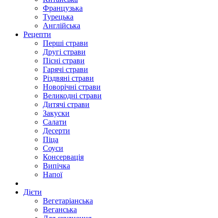
Французька
Турецька
Англійська
Рецепти
Перші страви
Другі страви
Пісні страви
Гарячі страви
Різдвяні страви
Новорічні страви
Великодні страви
Дитячі страви
Закуски
Салати
Десерти
Піца
Соуси
Консервація
Випічка
Напої
Дієти
Вегетаріанська
Веганська