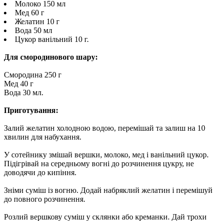
Молоко 150 мл
Мед 60 г
Желатин 10 г
Вода 50 мл
Цукор ванільний 10 г.
Для смородинового шару:
Смородина 250 г
Мед 40 г
Вода 30 мл.
Приготування:
Залий желатин холодною водою, перемішай та залиш на 10
хвилин для набухання.
У сотейнику змішай вершки, молоко, мед і ванільний цукор.
Підігрівай на середньому вогні до розчинення цукру, не
доводячи до кипіння.
Зніми суміш із вогню. Додай набряклий желатин і перемішуй
до повного розчинення.
Розлий вершкову суміш у склянки або креманки. Дай трохи