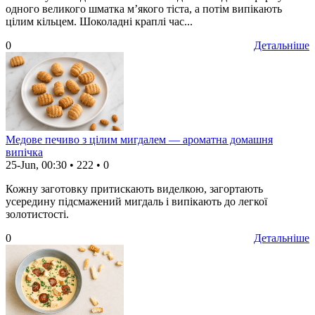
одного великого шматка м’якого тіста, а потім випікають
цілим кільцем. Шоколадні краплі час...
0
Детальніше
Медове печиво з цілим мигдалем — ароматна домашня
випічка
25-Jun, 00:30
•
222
•
0
Кожну заготовку притискають виделкою, загортають
усередину підсмажений мигдаль і випікають до легкої
золотистості.
0
Детальніше