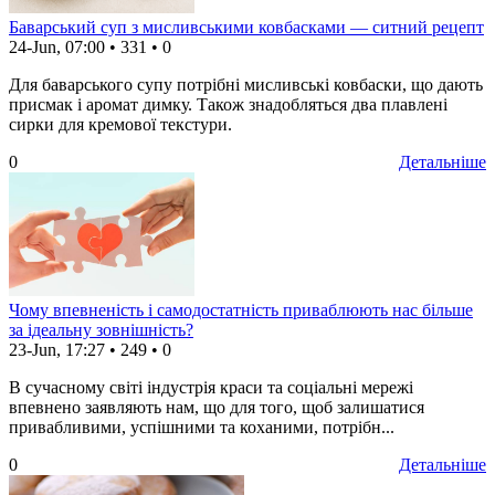
Баварський суп з мисливськими ковбасками — ситний рецепт
24-Jun, 07:00
•
331
•
0
Для баварського супу потрібні мисливські ковбаски, що дають
присмак і аромат димку. Також знадобляться два плавлені
сирки для кремової текстури.
0
Детальніше
Чому впевненість і самодостатність приваблюють нас більше
за ідеальну зовнішність?
23-Jun, 17:27
•
249
•
0
В сучасному світі індустрія краси та соціальні мережі
впевнено заявляють нам, що для того, щоб залишатися
привабливими, успішними та коханими, потрібн...
0
Детальніше