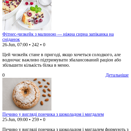
Фітнес-чизкейк з малиною — ніжна сирна запіканка на
сніданок
26-Jun, 07:00
•
242
•
0
Цей чизкейк стане в пригоді, якщо хочеться солодкого, але
водночас важливо підтримувати збалансований раціон або
збільшити кількість білка в меню.
0
Детальніше
Печиво у вигляді пончика з шоколадом і мигдалем
25-Jun, 09:00
•
259
•
0
Печиво у вигляді пончика з шоколадом і мигдалем формують з