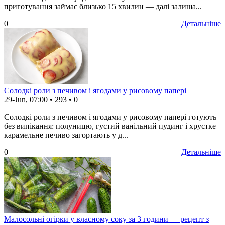
приготування займає близько 15 хвилин — далі залиша...
0
Детальніше
Солодкі роли з печивом і ягодами у рисовому папері
29-Jun, 07:00
•
293
•
0
Солодкі роли з печивом і ягодами у рисовому папері готують
без випікання: полуницю, густий ванільний пудинг і хрустке
карамельне печиво загортають у д...
0
Детальніше
Малосольні огірки у власному соку за 3 години — рецепт з