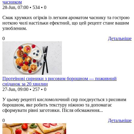
часником
28-Jun, 07:00
•
534
•
0
Смак хрумких огірків із легким ароматом часнику та гострою
ноткою чилі настільки ефектний, що цей рецепт стане вашим
улюбленим.
0
Детальніше
Протеїнові сирники з рисовим борошном — поживний
сніданок за 20 хвилин
27-Jun, 09:00
•
257
•
0
У цьому рецепті кисломолочний сир поєднується з рисовим
борошном, яке робить текстуру ніжною та допомагає
сформувати рівні заготовки. Після обсмаження...
0
Детальніше