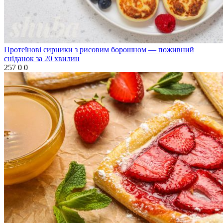
Протеїнові сирники з рисовим борошном — поживний
сніданок за 20 хвилин
257
0
0