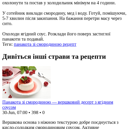
охолонути та постав у холодильник мінімум на 4 години.
У сотейник виклади смородину, мед і воду. Готуй, помішуючи,
5-7 хвилин після закипання. На бажання перетри масу через
сито.
Охолоди ягідний соус. Розклади його поверх застиглої
панакоти та подавай.
Теги:
панакота зі смородиною рецепт
Дивіться інші страви та рецепти
Панакота зі смородиною — вершковий десерт з ягідним
соусом
30-Jun, 07:00
•
398
•
0
Вершкова основа з ніжною текстурою добре поєднується з
кисло-солодким смородиновим соусом. Активне