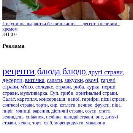
Полунична шарлотка без випікання — десерт з печивом і
кремом
341
0
0
Реклама
рецепти
блюда
блюдо
другі страви
,
,
,
,
десерти
випічка
салати
закуски
овочі
гарячі
,
,
,
,
,
страви
м'ясо
солодке
страви
риба
курка
перші
,
,
,
,
,
,
страви
мультиварка
Суп
гриби
оригінальні страви
,
,
,
,
,
Салат
картопля
консервація
напої
гарніри
пісні страви
,
,
,
,
,
,
святкові страви
торти
сир
котлети
печиво
фрукти
піца
,
,
,
,
,
,
,
пиріг
млинці
варення
дієтичні страви
соуси
статті
,
,
,
,
,
,
великдень
сніданок
печінка
швидкі страви
рис
дитячі
,
,
,
,
,
страви
,
кекси
,
торт
,
хліб
,
морепродукти
,
макарони