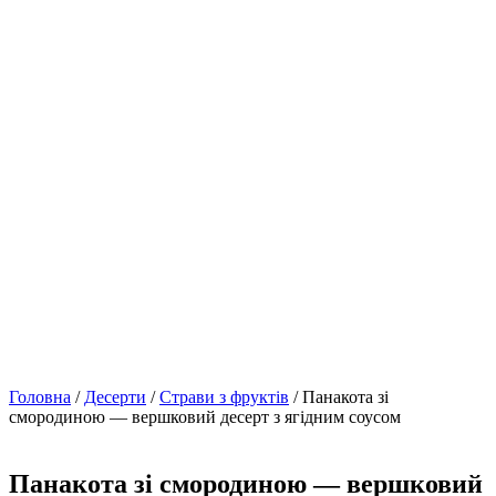
Головна
/
Десерти
/
Страви з фруктів
/ Панакота зі
смородиною — вершковий десерт з ягідним соусом
Панакота зі смородиною — вершковий