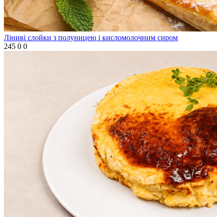
Ліниві слойки з полуницею і кисломолочним сиром
245
0
0