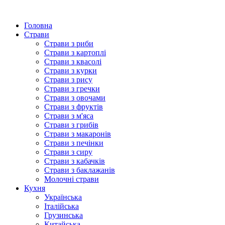
Головна
Страви
Страви з риби
Страви з картоплі
Страви з квасолі
Страви з курки
Страви з рису
Страви з гречки
Страви з овочами
Страви з фруктів
Страви з м'яса
Страви з грибів
Страви з макаронів
Страви з печінки
Страви з сиру
Страви з кабачків
Страви з баклажанів
Молочні страви
Кухня
Українська
Італійська
Грузинська
Китайська