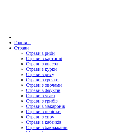
Головна
Страви
Страви з риби
Страви з картоплі
Страви з квасолі
Страви з курки
Страви з рису
Страви з гречки
Страви з овочами
Страви з фруктів
Страви з м'яса
Страви з грибів
Страви з макаронів
Страви з печінки
Страви з сиру
Страви з кабачків
Страви з баклажанів