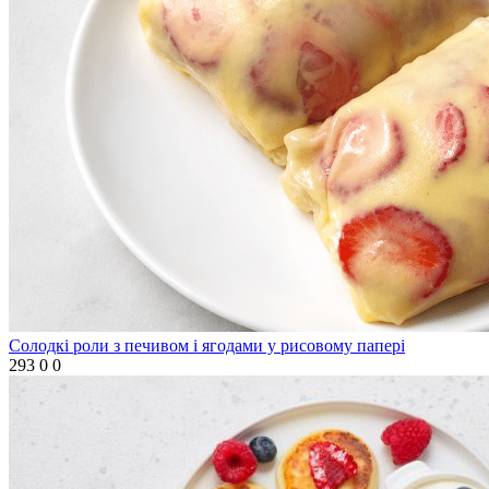
Солодкі роли з печивом і ягодами у рисовому папері
293
0
0