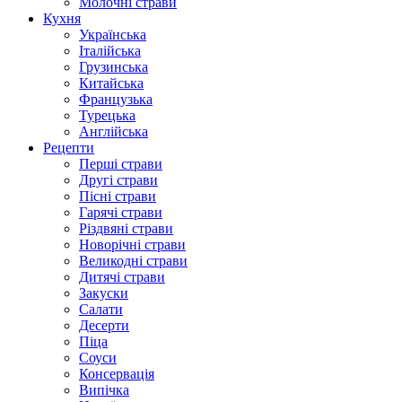
Молочні страви
Кухня
Українська
Італійська
Грузинська
Китайська
Французька
Турецька
Англійська
Рецепти
Перші страви
Другі страви
Пісні страви
Гарячі страви
Різдвяні страви
Новорічні страви
Великодні страви
Дитячі страви
Закуски
Салати
Десерти
Піца
Соуси
Консервація
Випічка