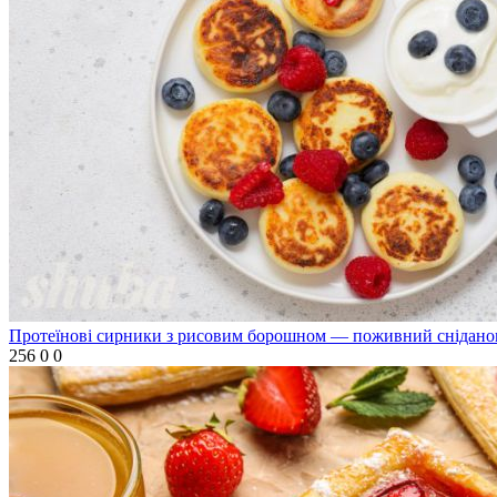
Протеїнові сирники з рисовим борошном — поживний сніданок
256
0
0