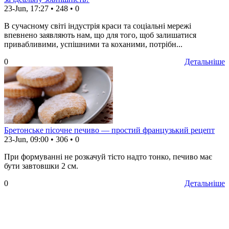
23-Jun, 17:27
•
248
•
0
В сучасному світі індустрія краси та соціальні мережі
впевнено заявляють нам, що для того, щоб залишатися
привабливими, успішними та коханими, потрібн...
0
Детальніше
Бретонське пісочне печиво — простий французький рецепт
23-Jun, 09:00
•
306
•
0
При формуванні не розкачуй тісто надто тонко, печиво має
бути завтовшки 2 см.
0
Детальніше