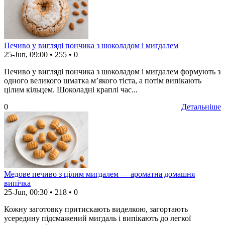
Печиво у вигляді пончика з шоколадом і мигдалем
25-Jun, 09:00
•
255
•
0
Печиво у вигляді пончика з шоколадом і мигдалем формують з
одного великого шматка м’якого тіста, а потім випікають
цілим кільцем. Шоколадні краплі час...
0
Детальніше
Медове печиво з цілим мигдалем — ароматна домашня
випічка
25-Jun, 00:30
•
218
•
0
Кожну заготовку притискають виделкою, загортають
усередину підсмажений мигдаль і випікають до легкої