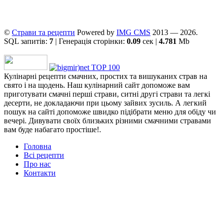
©
Страви та рецепти
Powered by
ІMG CMS
2013 — 2026.
SQL запитів:
7
| Генерація сторінки:
0.09
сек |
4.781
Mb
Кулінарні рецепти смачних, простих та вишуканих страв на
свято і на щодень. Наш кулінарний сайт допоможе вам
приготувати смачні перші страви, ситні другі страви та легкі
десерти, не докладаючи при цьому зайвих зусиль. А легкий
пошук на сайті допоможе швидко підібрати меню для обіду чи
вечері. Дивувати своїх близьких різними смачними стравами
вам буде набагато простіше!.
Головна
Всі рецепти
Про нас
Контакти