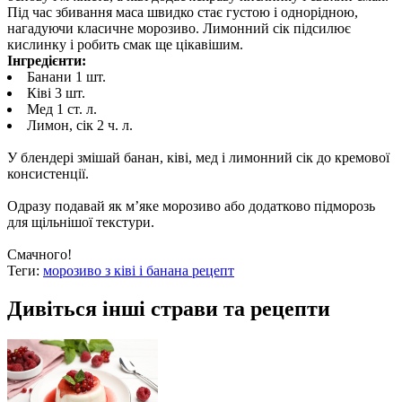
Під час збивання маса швидко стає густою і однорідною,
нагадуючи класичне морозиво. Лимонний сік підсилює
кислинку і робить смак ще цікавішим.
Інгредієнти:
Банани 1 шт.
Ківі 3 шт.
Мед 1 ст. л.
Лимон, сік 2 ч. л.
У блендері змішай банан, ківі, мед і лимонний сік до кремової
консистенції.
Одразу подавай як м’яке морозиво або додатково підморозь
для щільнішої текстури.
Смачного!
Теги:
морозиво з ківі і банана рецепт
Дивіться інші страви та рецепти