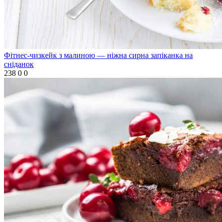
Фітнес-чизкейк з малиною — ніжна сирна запіканка на
сніданок
238
0
0