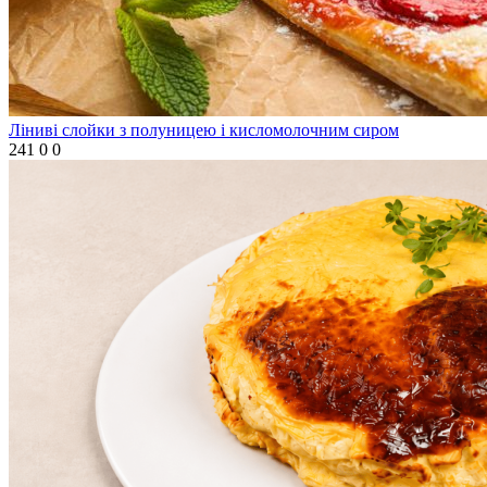
Ліниві слойки з полуницею і кисломолочним сиром
241
0
0