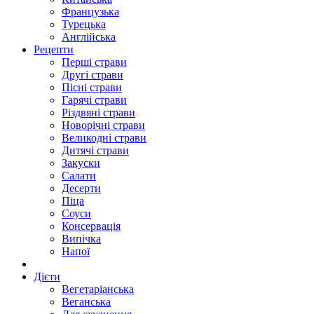
Французька
Турецька
Англійська
Рецепти
Перші страви
Другі страви
Пісні страви
Гарячі страви
Різдвяні страви
Новорічні страви
Великодні страви
Дитячі страви
Закуски
Салати
Десерти
Піца
Соуси
Консервація
Випічка
Напої
Дієти
Вегетаріанська
Веганська