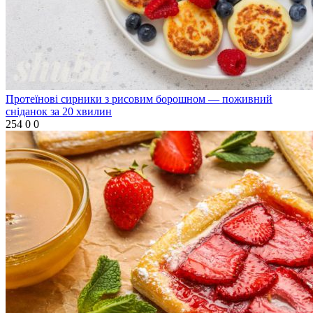
Протеїнові сирники з рисовим борошном — поживний
сніданок за 20 хвилин
254
0
0