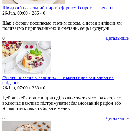
Швидкий вафельний пиріг з фаршем і сиром — рецепт
26-Jun, 09:00
•
286
•
0
Шар з фаршу посипаємо тертим сиром, а перед випіканням
поливаємо пиріг заливкою зі сметани, яєць і сулугуні.
0
Детальніше
Фітнес-чизкейк з малиною — ніжна сирна запіканка на
сніданок
26-Jun, 07:00
•
238
•
0
Цей чизкейк стане в пригоді, якщо хочеться солодкого, але
водночас важливо підтримувати збалансований раціон або
збільшити кількість білка в меню.
0
Детальніше