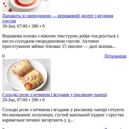
Панакота зі смородиною — вершковий десерт з ягідним
соусом
30-Jun, 07:00
•
380
•
0
Вершкова основа з ніжною текстурою добре поєднується з
кисло-солодким смородиновим соусом. Активне
приготування займає близько 15 хвилин — далі залиша...
0
Детальніше
Солодкі роли з печивом і ягодами у рисовому папері
29-Jun, 07:00
•
290
•
0
Солодкі роли з печивом і ягодами у рисовому папері готують
без випікання: полуницю, густий ванільний пудинг і хрустке
карамельне печиво загортають у д...