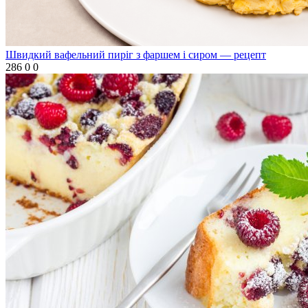
Швидкий вафельний пиріг з фаршем і сиром — рецепт
286
0
0