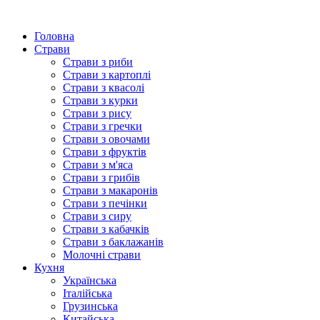
Головна
Страви
Страви з риби
Страви з картоплі
Страви з квасолі
Страви з курки
Страви з рису
Страви з гречки
Страви з овочами
Страви з фруктів
Страви з м'яса
Страви з грибів
Страви з макаронів
Страви з печінки
Страви з сиру
Страви з кабачків
Страви з баклажанів
Молочні страви
Кухня
Українська
Італійська
Грузинська
Китайська