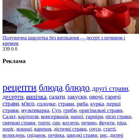
Полунична шарлотка без випікання — десерт з печивом і
кремом
339
0
0
Реклама
рецепти
блюда
блюдо
другі страви
,
,
,
,
десерти
випічка
салати
закуски
овочі
гарячі
,
,
,
,
,
страви
м'ясо
солодке
страви
риба
курка
перші
,
,
,
,
,
,
страви
мультиварка
Суп
гриби
оригінальні страви
,
,
,
,
,
Салат
картопля
консервація
напої
гарніри
пісні страви
,
,
,
,
,
,
святкові страви
торти
сир
котлети
печиво
фрукти
піца
,
,
,
,
,
,
,
пиріг
млинці
варення
дієтичні страви
соуси
статті
,
,
,
,
,
,
великдень
сніданок
печінка
швидкі страви
рис
дитячі
,
,
,
,
,