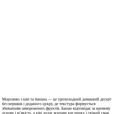
Морозиво з ківі та банана — це прохолодний домашній десерт
без вершків і доданого цукру, де текстура формується
збиванням заморожених фруктів. Банан відповідає за кремову
основу і м’якість, а ківі додає яскраву кислинку і свіжий смак.