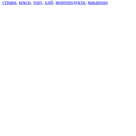
страви
,
кекси
,
торт
,
хліб
,
морепродукти
,
макарони