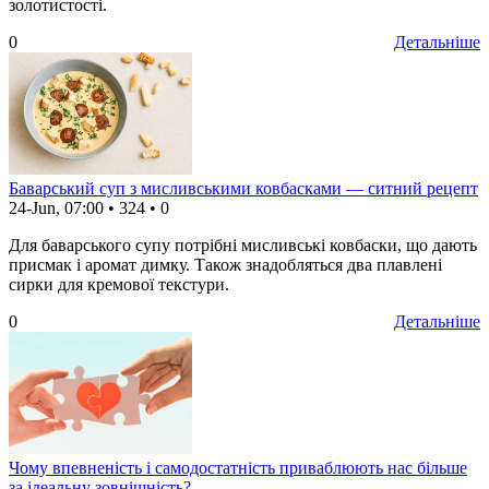
золотистості.
0
Детальніше
Баварський суп з мисливськими ковбасками — ситний рецепт
24-Jun, 07:00
•
324
•
0
Для баварського супу потрібні мисливські ковбаски, що дають
присмак і аромат димку. Також знадобляться два плавлені
сирки для кремової текстури.
0
Детальніше
Чому впевненість і самодостатність приваблюють нас більше
за ідеальну зовнішність?