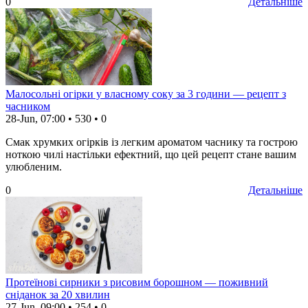
0
Детальніше
Малосольні огірки у власному соку за 3 години — рецепт з
часником
28-Jun, 07:00
•
530
•
0
Смак хрумких огірків із легким ароматом часнику та гострою
ноткою чилі настільки ефектний, що цей рецепт стане вашим
улюбленим.
0
Детальніше
Протеїнові сирники з рисовим борошном — поживний
сніданок за 20 хвилин
27-Jun, 09:00
•
254
•
0