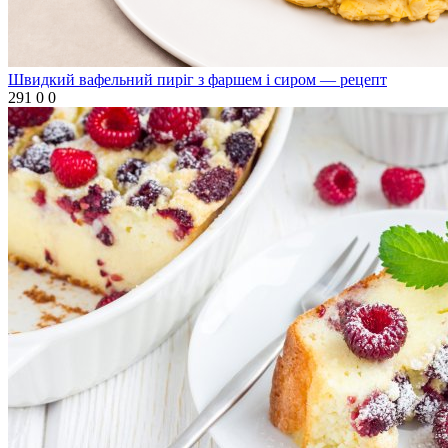
Швидкий вафельний пиріг з фаршем і сиром — рецепт
291
0
0