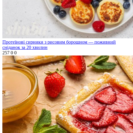
Протеїнові сирники з рисовим борошном — поживний
сніданок за 20 хвилин
257
0
0