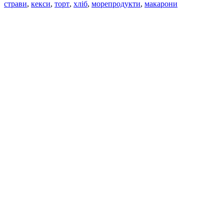
страви
,
кекси
,
торт
,
хліб
,
морепродукти
,
макарони