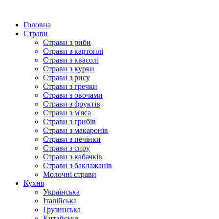
Головна
Страви
Страви з риби
Страви з картоплі
Страви з квасолі
Страви з курки
Страви з рису
Страви з гречки
Страви з овочами
Страви з фруктів
Страви з м'яса
Страви з грибів
Страви з макаронів
Страви з печінки
Страви з сиру
Страви з кабачків
Страви з баклажанів
Молочні страви
Кухня
Українська
Італійська
Грузинська
Китайська