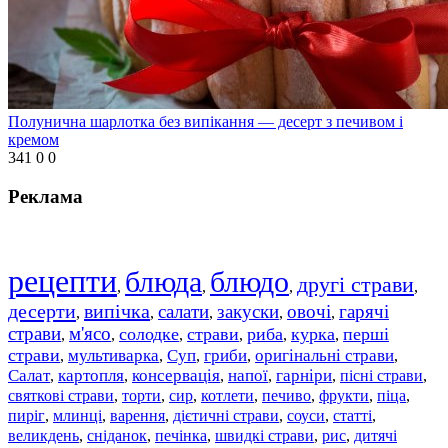
Полунична шарлотка без випікання — десерт з печивом і
кремом
341
0
0
Реклама
рецепти
блюда
блюдо
другі страви
,
,
,
,
десерти
випічка
салати
закуски
овочі
гарячі
,
,
,
,
,
страви
м'ясо
солодке
страви
риба
курка
перші
,
,
,
,
,
,
страви
мультиварка
Суп
гриби
оригінальні страви
,
,
,
,
,
Салат
картопля
консервація
напої
гарніри
пісні страви
,
,
,
,
,
,
святкові страви
торти
сир
котлети
печиво
фрукти
піца
,
,
,
,
,
,
,
пиріг
млинці
варення
дієтичні страви
соуси
статті
,
,
,
,
,
,
великдень
сніданок
печінка
швидкі страви
рис
дитячі
,
,
,
,
,