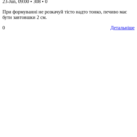
23-Jun, 09:00
•
308
•
0
При формуванні не розкачуй тісто надто тонко, печиво має
бути завтовшки 2 см.
0
Детальніше