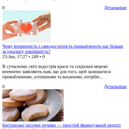
0
Детальніше
Чому впевненість і самодостатність приваблюють нас більше
за ідеальну зовнішність?
23-Jun, 17:27
•
249
•
0
В сучасному світі індустрія краси та соціальні мережі
впевнено заявляють нам, що для того, щоб залишатися
привабливими, успішними та коханими, потрібн...
0
Детальніше
Бретонське пісочне печиво — простий французький рецепт