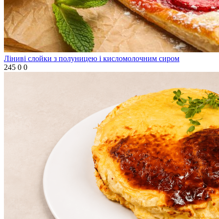
Ліниві слойки з полуницею і кисломолочним сиром
245
0
0