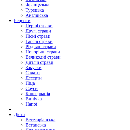
Французька
Турецька
Англійська
Рецепти
Перші страви
Другі страви
Пісні страви
Гарячі страви
Різдвяні страви
Новорічні страви
Великодні страви
Дитячі страви
Закуски
Салати
Десерти
Піца
Соуси
Консервація
Випічка
Напої
Дієти
Вегетаріанська
Веганська