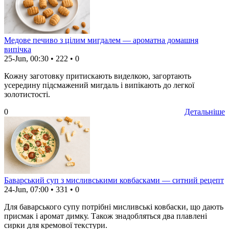
Медове печиво з цілим мигдалем — ароматна домашня
випічка
25-Jun, 00:30
•
222
•
0
Кожну заготовку притискають виделкою, загортають
усередину підсмажений мигдаль і випікають до легкої
золотистості.
0
Детальніше
Баварський суп з мисливськими ковбасками — ситний рецепт
24-Jun, 07:00
•
331
•
0
Для баварського супу потрібні мисливські ковбаски, що дають
присмак і аромат димку. Також знадобляться два плавлені
сирки для кремової текстури.