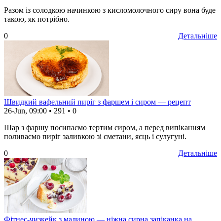
Разом із солодкою начинкою з кисломолочного сиру вона буде
такою, як потрібно.
0
Детальніше
Швидкий вафельний пиріг з фаршем і сиром — рецепт
26-Jun, 09:00
•
291
•
0
Шар з фаршу посипаємо тертим сиром, а перед випіканням
поливаємо пиріг заливкою зі сметани, яєць і сулугуні.
0
Детальніше
Фітнес-чизкейк з малиною — ніжна сирна запіканка на