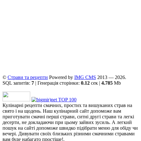
©
Страви та рецепти
Powered by
ІMG CMS
2013 — 2026.
SQL запитів:
7
| Генерація сторінки:
0.12
сек |
4.785
Mb
Кулінарні рецепти смачних, простих та вишуканих страв на
свято і на щодень. Наш кулінарний сайт допоможе вам
приготувати смачні перші страви, ситні другі страви та легкі
десерти, не докладаючи при цьому зайвих зусиль. А легкий
пошук на сайті допоможе швидко підібрати меню для обіду чи
вечері. Дивувати своїх близьких різними смачними стравами
вам буде набагато простіше!.