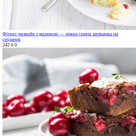
Фітнес-чизкейк з малиною — ніжна сирна запіканка на
сніданок
242
0
0