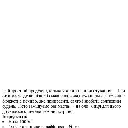
Найпростіші продукти, кілька хвилин на приготування — і ви
отримаєте дуже ніжне і смачне шоколадно-ванільне, а головне
бюджетне печиво, яке прикрасить свято і зробить святковим
будень. Тісто замішуємо без масла — на олії. Яйця для цього
домашнього печива теж не потрібні.
Інгредієнти:
Вода 100 мл
Олія соняшникова рафінована 60 мл