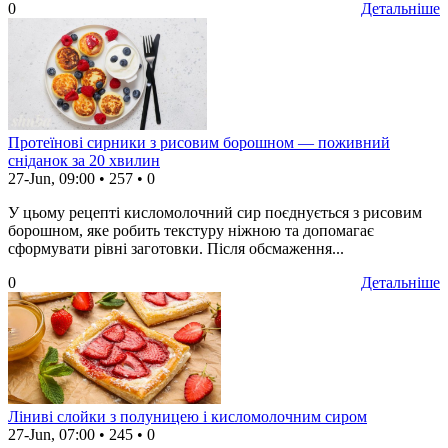
0
Детальніше
Протеїнові сирники з рисовим борошном — поживний
сніданок за 20 хвилин
27-Jun, 09:00
•
257
•
0
У цьому рецепті кисломолочний сир поєднується з рисовим
борошном, яке робить текстуру ніжною та допомагає
сформувати рівні заготовки. Після обсмаження...
0
Детальніше
Ліниві слойки з полуницею і кисломолочним сиром
27-Jun, 07:00
•
245
•
0