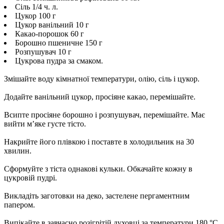
Сіль 1/4 ч. л.
Цукор 100 г
Цукор ванільний 10 г
Какао-порошок 60 г
Борошно пшеничне 150 г
Розпушувач 10 г
Цукрова пудра за смаком.
Змішайте воду кімнатної температури, олію, сіль і цукор.
Додайте ванільний цукор, просіяне какао, перемішайте.
Всипте просіяне борошно і розпушувач, перемішайте. Має
вийти м’яке густе тісто.
Накрийте його плівкою і поставте в холодильник на 30
хвилин.
Сформуйте з тіста однакові кульки. Обкачайте кожну в
цукровій пудрі.
Викладіть заготовки на деко, застелене пергаментним
папером.
Випікайте в завчасно розігрітій духовці за температури 180 °C