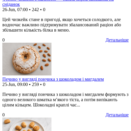
сніданок
26-Jun, 07:00
•
242
•
0
Цей чизкейк стане в пригоді, якщо хочеться солодкого, але
водночас важливо підтримувати збалансований раціон або
збільшити кількість білка в меню.
0
Детальніше
Печиво у вигляді пончика з шоколадом і мигдалем
25-Jun, 09:00
•
259
•
0
Печиво у вигляді пончика з шоколадом і мигдалем формують з
одного великого шматка м’якого тіста, а потім випікають
цілим кільцем. Шоколадні краплі час...
0
Детальніше