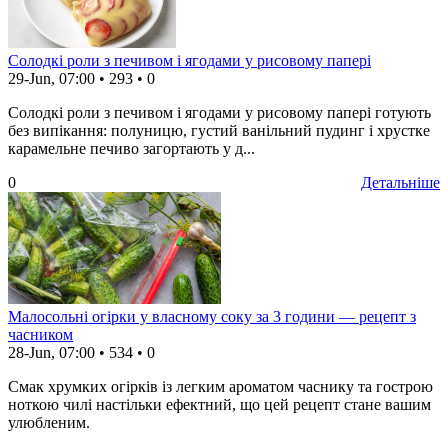
Солодкі роли з печивом і ягодами у рисовому папері
29-Jun, 07:00
•
293
•
0
Солодкі роли з печивом і ягодами у рисовому папері готують
без випікання: полуницю, густий ванільний пудинг і хрустке
карамельне печиво загортають у д...
0
Детальніше
Малосольні огірки у власному соку за 3 години — рецепт з
часником
28-Jun, 07:00
•
534
•
0
Смак хрумких огірків із легким ароматом часнику та гострою
ноткою чилі настільки ефектний, що цей рецепт стане вашим
улюбленим.