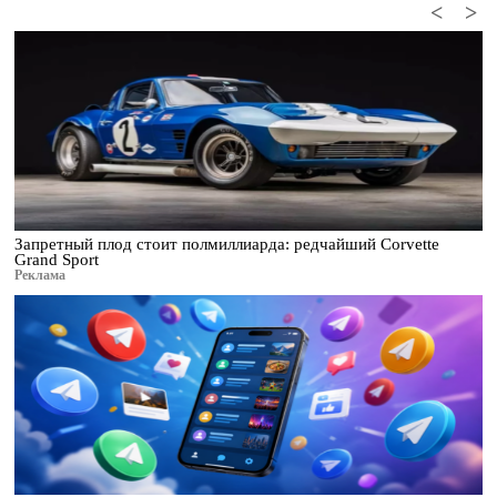
<
>
Запретный плод стоит полмиллиарда: редчайший Corvette
Grand Sport
Реклама