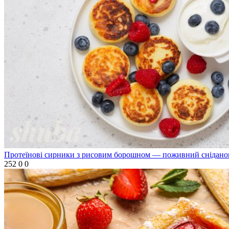
Протеїнові сирники з рисовим борошном — поживний сніданок
252
0
0