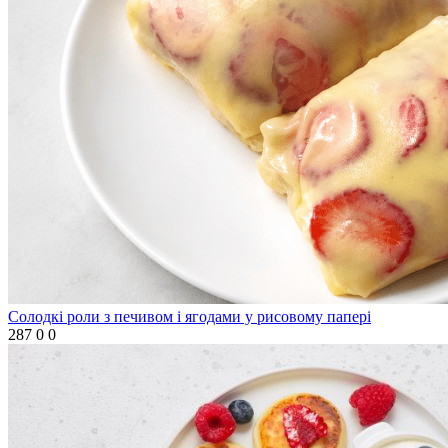
Солодкі роли з печивом і ягодами у рисовому папері
287
0
0