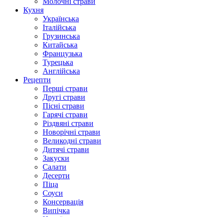
Молочні страви
Кухня
Українська
Італійська
Грузинська
Китайська
Французька
Турецька
Англійська
Рецепти
Перші страви
Другі страви
Пісні страви
Гарячі страви
Різдвяні страви
Новорічні страви
Великодні страви
Дитячі страви
Закуски
Салати
Десерти
Піца
Соуси
Консервація
Випічка