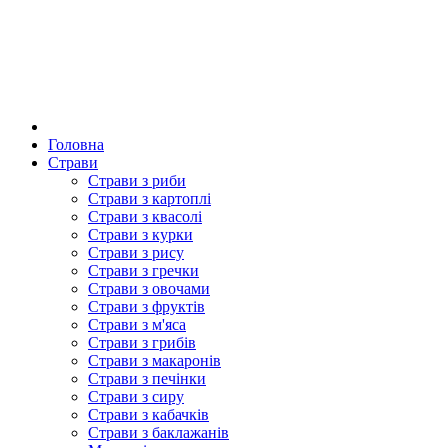
Головна
Страви
Страви з риби
Страви з картоплі
Страви з квасолі
Страви з курки
Страви з рису
Страви з гречки
Страви з овочами
Страви з фруктів
Страви з м'яса
Страви з грибів
Страви з макаронів
Страви з печінки
Страви з сиру
Страви з кабачків
Страви з баклажанів