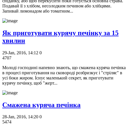
сніданку, або щоб перекусити поки готується основна страва.
Подавай її з хлібом, несолодким печивом або хлібцями.
Запивай лимонадом або томатним...
Як приготувати курячу печінку за 15
хвилин
29-Jan, 2016, 14:12
0
4707
Молоді господині напевно знають, що смажена куряча печінка
в процесі приготування на сковороді розбризкує і "стріляє" в
усі боки жиром. Існує маленький секрет, як приготувати
курячу печінку, щоб "жерт...
Смажена куряча печінка
28-Jan, 2016, 14:20
0
5474