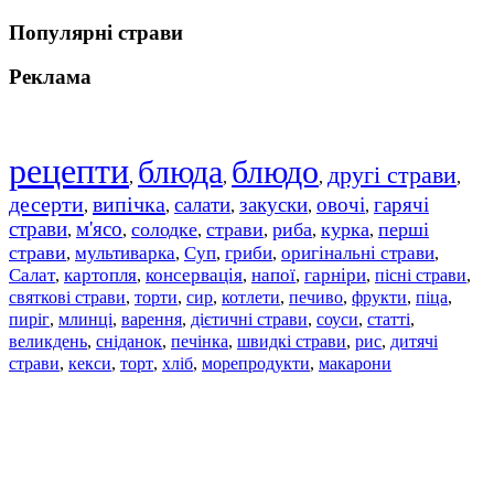
Популярні страви
Реклама
рецепти
блюда
блюдо
другі страви
,
,
,
,
десерти
випічка
салати
закуски
овочі
гарячі
,
,
,
,
,
страви
м'ясо
солодке
страви
риба
курка
перші
,
,
,
,
,
,
страви
мультиварка
Суп
гриби
оригінальні страви
,
,
,
,
,
Салат
картопля
консервація
напої
гарніри
пісні страви
,
,
,
,
,
,
святкові страви
торти
сир
котлети
печиво
фрукти
піца
,
,
,
,
,
,
,
пиріг
млинці
варення
дієтичні страви
соуси
статті
,
,
,
,
,
,
великдень
сніданок
печінка
швидкі страви
рис
дитячі
,
,
,
,
,
страви
,
кекси
,
торт
,
хліб
,
морепродукти
,
макарони