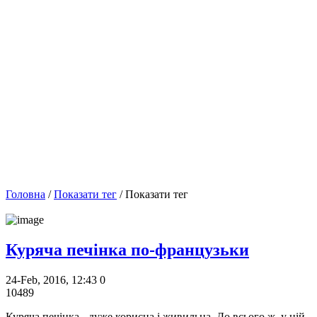
Головна
/
Показати тег
/ Показати тег
Куряча печінка по-французьки
24-Feb, 2016, 12:43
0
10489
Куряча печінка - дуже корисна і живильна. До всього ж, у ній