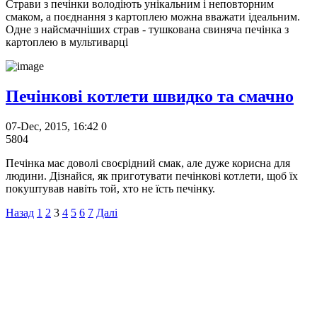
Страви з печінки володіють унікальним і неповторним
смаком, а поєднання з картоплею можна вважати ідеальним.
Одне з найсмачніших страв - тушкована свиняча печінка з
картоплею в мультиварці
Печінкові котлети швидко та смачно
07-Dec, 2015, 16:42
0
5804
Печінка має доволі своєрідний смак, але дуже корисна для
людини. Дізнайся, як приготувати печінкові котлети, щоб їх
покуштував навіть той, хто не їсть печінку.
Назад
1
2
3
4
5
6
7
Далі