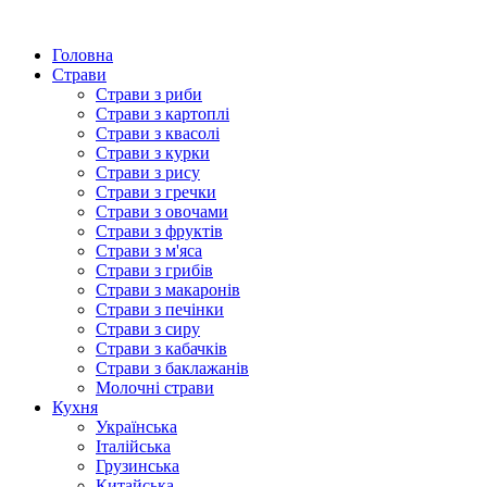
Головна
Страви
Страви з риби
Страви з картоплі
Страви з квасолі
Страви з курки
Страви з рису
Страви з гречки
Страви з овочами
Страви з фруктів
Страви з м'яса
Страви з грибів
Страви з макаронів
Страви з печінки
Страви з сиру
Страви з кабачків
Страви з баклажанів
Молочні страви
Кухня
Українська
Італійська
Грузинська
Китайська