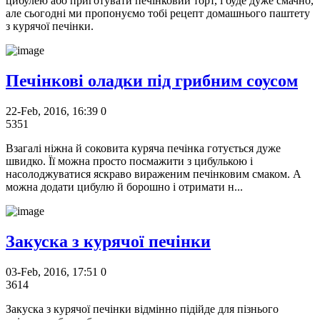
цибулею або приготувати печінковий торт, і буде дуже смачно,
але сьогодні ми пропонуємо тобі рецепт домашнього паштету
з курячої печінки.
Печінкові оладки під грибним соусом
22-Feb, 2016, 16:39
0
5351
Взагалі ніжна й соковита куряча печінка готується дуже
швидко. Її можна просто посмажити з цибулькою і
насолоджуватися яскраво вираженим печінковим смаком. А
можна додати цибулю й борошно і отримати н...
Закуска з курячої печінки
03-Feb, 2016, 17:51
0
3614
Закуска з курячої печінки відмінно підійде для пізнього