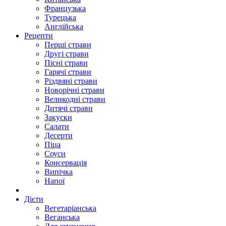
Французька
Турецька
Англійська
Рецепти
Перші страви
Другі страви
Пісні страви
Гарячі страви
Різдвяні страви
Новорічні страви
Великодні страви
Дитячі страви
Закуски
Салати
Десерти
Піца
Соуси
Консервація
Випічка
Напої
Дієти
Вегетаріанська
Веганська