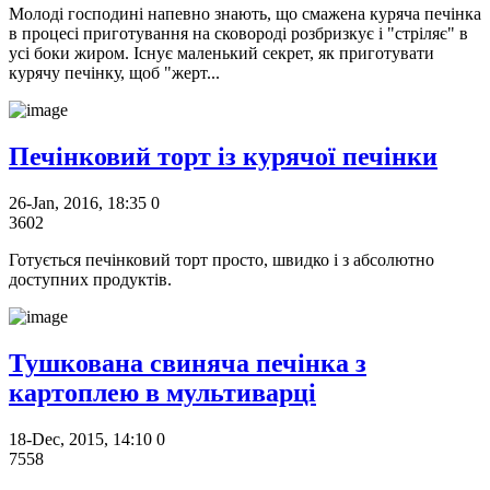
Молоді господині напевно знають, що смажена куряча печінка
в процесі приготування на сковороді розбризкує і "стріляє" в
усі боки жиром. Існує маленький секрет, як приготувати
курячу печінку, щоб "жерт...
Печінковий торт із курячої печінки
26-Jan, 2016, 18:35
0
3602
Готується печінковий торт просто, швидко і з абсолютно
доступних продуктів.
Тушкована свиняча печінка з
картоплею в мультиварці
18-Dec, 2015, 14:10
0
7558