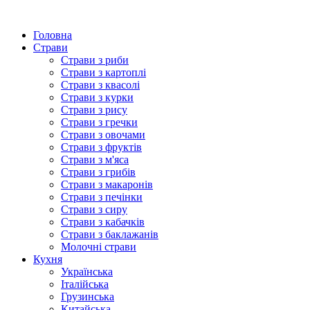
Головна
Страви
Страви з риби
Страви з картоплі
Страви з квасолі
Страви з курки
Страви з рису
Страви з гречки
Страви з овочами
Страви з фруктів
Страви з м'яса
Страви з грибів
Страви з макаронів
Страви з печінки
Страви з сиру
Страви з кабачків
Страви з баклажанів
Молочні страви
Кухня
Українська
Італійська
Грузинська
Китайська