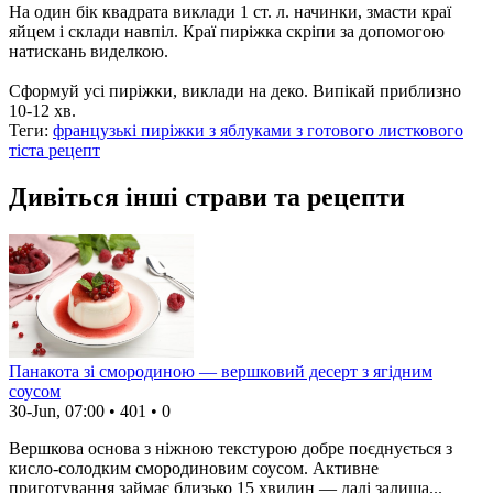
На один бік квадрата виклади 1 ст. л. начинки, змасти краї
яйцем і склади навпіл. Краї пиріжка скріпи за допомогою
натискань виделкою.
Сформуй усі пиріжки, виклади на деко. Випікай приблизно
10-12 хв.
Теги:
французькі пиріжки з яблуками з готового листкового
тіста рецепт
Дивіться інші страви та рецепти
Панакота зі смородиною — вершковий десерт з ягідним
соусом
30-Jun, 07:00
•
401
•
0
Вершкова основа з ніжною текстурою добре поєднується з
кисло-солодким смородиновим соусом. Активне
приготування займає близько 15 хвилин — далі залиша...