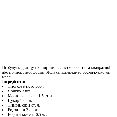
Це будуть французькі пиріжки з листкового тіста квадратної
або прямокутної форми. Яблука попередньо обсмажуємо на
маслі.
Інгредієнти:
Листкове тісто 300 г
Яблуко 3 шт.
Масло вершкове 1.5 ст. л.
Цукор 1 ст. л.
Лимон, сік 1 ст. л.
Родзинки 2 ст. л.
Кориця мелена 0.5 ч. л.