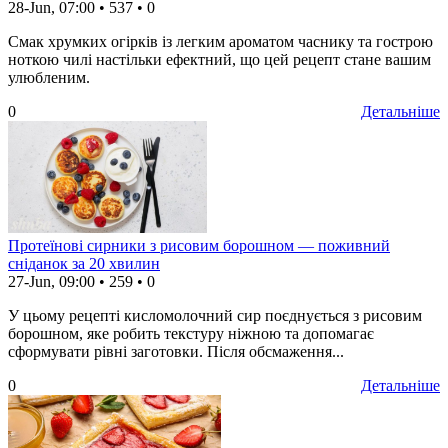
28-Jun, 07:00
•
537
•
0
Смак хрумких огірків із легким ароматом часнику та гострою
ноткою чилі настільки ефектний, що цей рецепт стане вашим
улюбленим.
0
Детальніше
Протеїнові сирники з рисовим борошном — поживний
сніданок за 20 хвилин
27-Jun, 09:00
•
259
•
0
У цьому рецепті кисломолочний сир поєднується з рисовим
борошном, яке робить текстуру ніжною та допомагає
сформувати рівні заготовки. Після обсмаження...
0
Детальніше