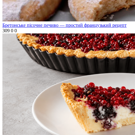
Бретонське пісочне печиво — простий французький рецепт
309
0
0