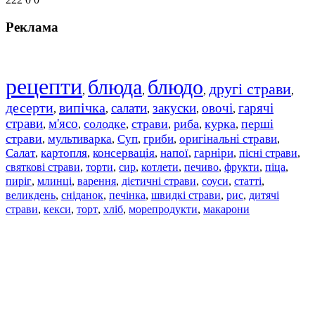
Реклама
рецепти
блюда
блюдо
другі страви
,
,
,
,
десерти
випічка
салати
закуски
овочі
гарячі
,
,
,
,
,
страви
м'ясо
солодке
страви
риба
курка
перші
,
,
,
,
,
,
страви
мультиварка
Суп
гриби
оригінальні страви
,
,
,
,
,
Салат
картопля
консервація
напої
гарніри
пісні страви
,
,
,
,
,
,
святкові страви
торти
сир
котлети
печиво
фрукти
піца
,
,
,
,
,
,
,
пиріг
млинці
варення
дієтичні страви
соуси
статті
,
,
,
,
,
,
великдень
сніданок
печінка
швидкі страви
рис
дитячі
,
,
,
,
,
страви
,
кекси
,
торт
,
хліб
,
морепродукти
,
макарони