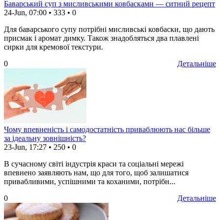
Баварський суп з мисливськими ковбасками — ситний рецепт
24-Jun, 07:00
•
333
•
0
Для баварського супу потрібні мисливські ковбаски, що дають
присмак і аромат димку. Також знадобляться два плавлені
сирки для кремової текстури.
0
Детальніше
Чому впевненість і самодостатність приваблюють нас більше
за ідеальну зовнішність?
23-Jun, 17:27
•
250
•
0
В сучасному світі індустрія краси та соціальні мережі
впевнено заявляють нам, що для того, щоб залишатися
привабливими, успішними та коханими, потрібн...
0
Детальніше