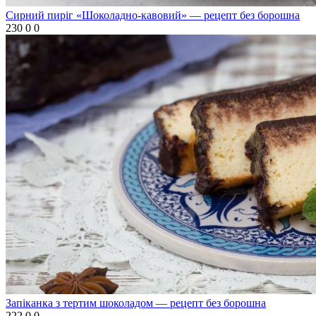
Сирний пиріг «Шоколадно-кавовий» — рецепт без борошна
230
0
0
Запіканка з тертим шоколадом — рецепт без борошна
222
0
0