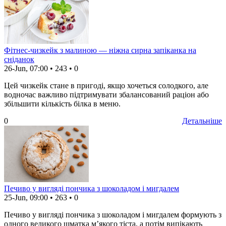
Фітнес-чизкейк з малиною — ніжна сирна запіканка на
сніданок
26-Jun, 07:00
•
243
•
0
Цей чизкейк стане в пригоді, якщо хочеться солодкого, але
водночас важливо підтримувати збалансований раціон або
збільшити кількість білка в меню.
0
Детальніше
Печиво у вигляді пончика з шоколадом і мигдалем
25-Jun, 09:00
•
263
•
0
Печиво у вигляді пончика з шоколадом і мигдалем формують з
одного великого шматка м’якого тіста, а потім випікають