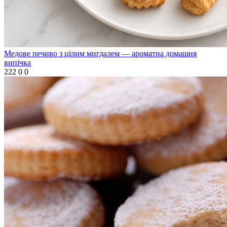
Медове печиво з цілим мигдалем — ароматна домашня
випічка
222
0
0