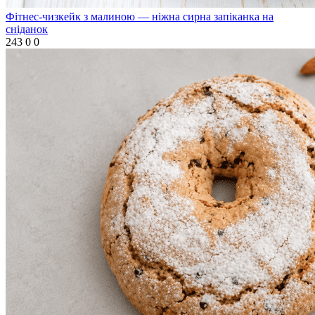
Фітнес-чизкейк з малиною — ніжна сирна запіканка на
сніданок
243
0
0