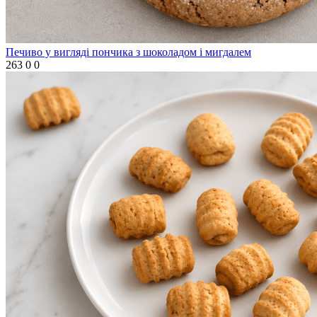
Печиво у вигляді пончика з шоколадом і мигдалем
263
0
0