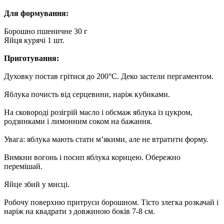
Для формування:
Борошно пшеничне 30 г
Яйця курячі 1 шт.
Приготування:
Духовку постав грітися до 200°С. Деко застели пергаментом.
Яблука почисть від серцевини, наріж кубиками.
На сковороді розігрій масло і обсмаж яблука із цукром,
родзинками і лимонним соком на бажання.
Увага: яблука мають стати м’якими, але не втратити форму.
Вимкни вогонь і посип яблука корицею. Обережно
перемішай.
Яйце збий у мисці.
Робочу поверхню притруси борошном. Тісто злегка розкачай і
наріж на квадрати з довжиною боків 7-8 см.