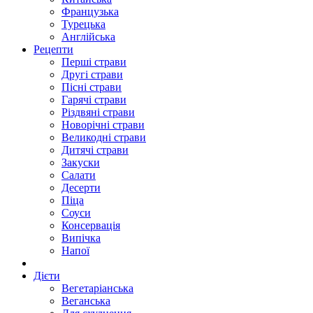
Французька
Турецька
Англійська
Рецепти
Перші страви
Другі страви
Пісні страви
Гарячі страви
Різдвяні страви
Новорічні страви
Великодні страви
Дитячі страви
Закуски
Салати
Десерти
Піца
Соуси
Консервація
Випічка
Напої
Дієти
Вегетаріанська
Веганська