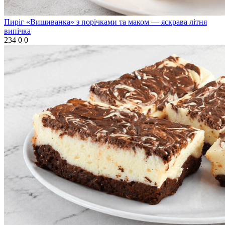
Пиріг «Вишиванка» з порічками та маком — яскрава літня
випічка
234
0
0