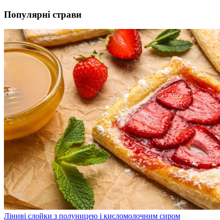
Популярні страви
Ліниві слойки з полуницею і кисломолочним сиром