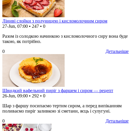
Ліниві слойки з полуницею і кисломолочним сиром
27-Jun, 07:00
•
247
•
0
Разом із солодкою начинкою з кисломолочного сиру вона буде
такою, як потрібно.
0
Детальніше
Швидкий вафельний пиріг з фаршем і сиром — рецепт
26-Jun, 09:00
•
292
•
0
Шар з фаршу посипаємо тертим сиром, а перед випіканням
поливаємо пиріг заливкою зі сметани, яєць і сулугуні.
0
Детальніше