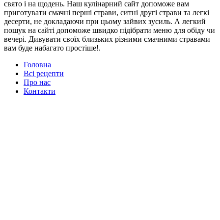
свято і на щодень. Наш кулінарний сайт допоможе вам
приготувати смачні перші страви, ситні другі страви та легкі
десерти, не докладаючи при цьому зайвих зусиль. А легкий
пошук на сайті допоможе швидко підібрати меню для обіду чи
вечері. Дивувати своїх близьких різними смачними стравами
вам буде набагато простіше!.
Головна
Всі рецепти
Про нас
Контакти