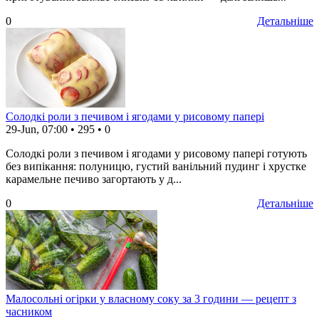
0
Детальніше
Солодкі роли з печивом і ягодами у рисовому папері
29-Jun, 07:00
•
295
•
0
Солодкі роли з печивом і ягодами у рисовому папері готують
без випікання: полуницю, густий ванільний пудинг і хрустке
карамельне печиво загортають у д...
0
Детальніше
Малосольні огірки у власному соку за 3 години — рецепт з
часником