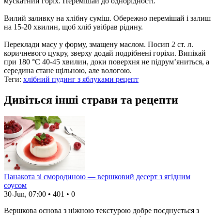
мускатний горіх. Перемішай до однорідності.
Вилий заливку на хлібну суміш. Обережно перемішай і залиш
на 15-20 хвилин, щоб хліб увібрав рідину.
Переклади масу у форму, змащену маслом. Посип 2 ст. л.
коричневого цукру, зверху додай подрібнені горіхи. Випікай
при 180 °C 40-45 хвилин, доки поверхня не підрум’яниться, а
середина стане щільною, але вологою.
Теги:
хлібний пудинг з яблуками рецепт
Дивіться інші страви та рецепти
Панакота зі смородиною — вершковий десерт з ягідним
соусом
30-Jun, 07:00
•
401
•
0
Вершкова основа з ніжною текстурою добре поєднується з