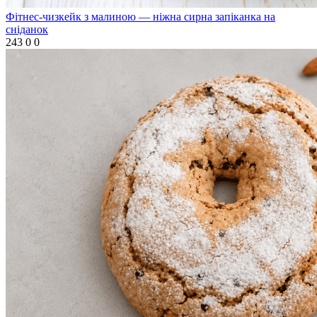
Фітнес-чизкейк з малиною — ніжна сирна запіканка на
сніданок
243
0
0