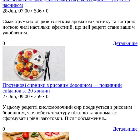
часником
28-Jun, 07:00
•
536
•
0
Смак хрумких огірків із легким ароматом часнику та гострою
ноткою чилі настільки ефектний, що цей рецепт стане вашим
улюбленим.
0
Детальніше
Протеїнові сирники з рисовим борошном — поживний
сніданок за 20 хвилин
27-Jun, 09:00
•
259
•
0
У цьому рецепті кисломолочний сир поєднується з рисовим
борошном, яке робить текстуру ніжною та допомагає
сформувати рівні заготовки. Після обсмаження...
0
Детальніше