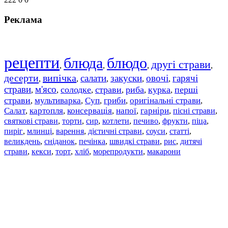
Реклама
рецепти
блюда
блюдо
другі страви
,
,
,
,
десерти
випічка
салати
закуски
овочі
гарячі
,
,
,
,
,
страви
м'ясо
солодке
страви
риба
курка
перші
,
,
,
,
,
,
страви
мультиварка
Суп
гриби
оригінальні страви
,
,
,
,
,
Салат
картопля
консервація
напої
гарніри
пісні страви
,
,
,
,
,
,
святкові страви
торти
сир
котлети
печиво
фрукти
піца
,
,
,
,
,
,
,
пиріг
млинці
варення
дієтичні страви
соуси
статті
,
,
,
,
,
,
великдень
сніданок
печінка
швидкі страви
рис
дитячі
,
,
,
,
,
страви
,
кекси
,
торт
,
хліб
,
морепродукти
,
макарони