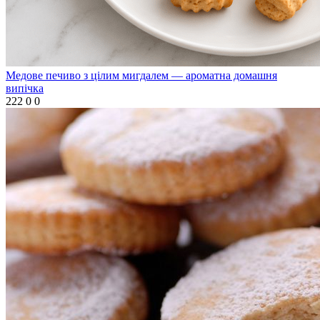
Медове печиво з цілим мигдалем — ароматна домашня
випічка
222
0
0