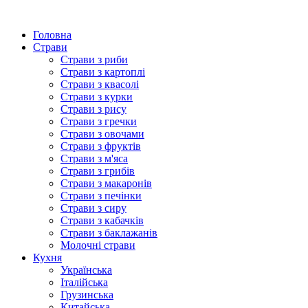
Головна
Страви
Страви з риби
Страви з картоплі
Страви з квасолі
Страви з курки
Страви з рису
Страви з гречки
Страви з овочами
Страви з фруктів
Страви з м'яса
Страви з грибів
Страви з макаронів
Страви з печінки
Страви з сиру
Страви з кабачків
Страви з баклажанів
Молочні страви
Кухня
Українська
Італійська
Грузинська
Китайська