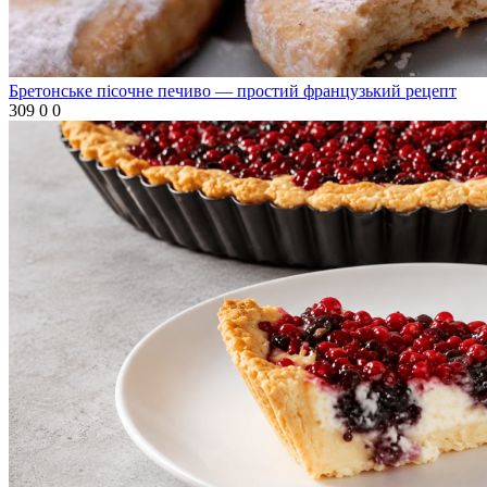
Бретонське пісочне печиво — простий французький рецепт
309
0
0