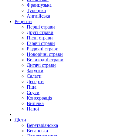
Французька
Турецька
Англійська
Рецепти
Перші страви
Другі страви
Пісні страви
Гарячі страви
Різдвяні страви
Новорічні страви
Великодні страви
Дитячі страви
Закуски
Салати
Десерти
Піца
Соуси
Консервація
Випічка
Напої
Дієти
Вегетаріанська
Веганська