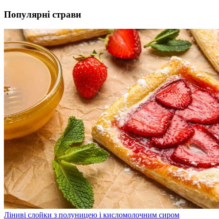
Популярні страви
Ліниві слойки з полуницею і кисломолочним сиром