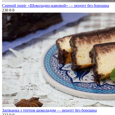
Сирний пиріг «Шоколадно-кавовий» — рецепт без борошна
230
0
0
Запіканка з тертим шоколадом — рецепт без борошна
222
0
0