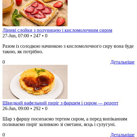
Ліниві слойки з полуницею і кисломолочним сиром
27-Jun, 07:00
•
247
•
0
Разом із солодкою начинкою з кисломолочного сиру вона буде
такою, як потрібно.
0
Детальніше
Швидкий вафельний пиріг з фаршем і сиром — рецепт
26-Jun, 09:00
•
292
•
0
Шар з фаршу посипаємо тертим сиром, а перед випіканням
поливаємо пиріг заливкою зі сметани, яєць і сулугуні.
0
Детальніше