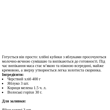
Готується він просто: хлібні кубики з яблуками просочуються
молочно-яєчною сумішшю та випікаються до готовності. Під
час випікання маса стає м’якою та ніжною всередині, майже
кремовою, а зверху утворюється легка золотиста скоринка.
Інгредієнти:
Черствий хліб 400 г
Яблуко 3 шт.
Кориця мелена 1.5 ч. л.
Волоські горіхи 30 г.
Для заливки:
Яйця курячі 3 шт.