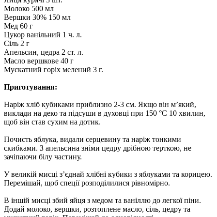
Молоко 500 мл
Вершки 30% 150 мл
Мед 60 г
Цукор ванільний 1 ч. л.
Сіль 2 г
Апельсин, цедра 2 ст. л.
Масло вершкове 40 г
Мускатний горіх мелений 3 г.
Приготування:
Наріж хліб кубиками приблизно 2-3 см. Якщо він м’який,
виклади на деко та підсуши в духовці при 150 °C 10 хвилин,
щоб він став сухим на дотик.
Почисть яблука, видали серцевину та наріж тонкими
скибками. З апельсина зніми цедру дрібною терткою, не
зачіпаючи білу частину.
У великій мисці з’єднай хлібні кубики з яблуками та корицею.
Перемішай, щоб спеції розподілилися рівномірно.
В іншій мисці збий яйця з медом та ваніллю до легкої піни.
Додай молоко, вершки, розтоплене масло, сіль, цедру та