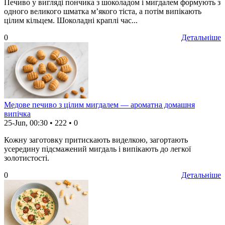
Печиво у вигляді пончика з шоколадом і мигдалем формують з
одного великого шматка м’якого тіста, а потім випікають
цілим кільцем. Шоколадні краплі час...
0
Детальніше
Медове печиво з цілим мигдалем — ароматна домашня
випічка
25-Jun, 00:30
•
222
•
0
Кожну заготовку притискають виделкою, загортають
усередину підсмажений мигдаль і випікають до легкої
золотистості.
0
Детальніше