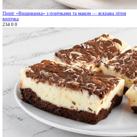
Пиріг «Вишиванка» з порічками та маком — яскрава літня
випічка
234
0
0