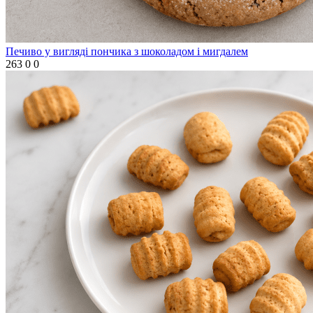
Печиво у вигляді пончика з шоколадом і мигдалем
263
0
0