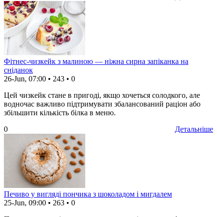
Фітнес-чизкейк з малиною — ніжна сирна запіканка на
сніданок
26-Jun, 07:00
•
243
•
0
Цей чизкейк стане в пригоді, якщо хочеться солодкого, але
водночас важливо підтримувати збалансований раціон або
збільшити кількість білка в меню.
0
Детальніше
Печиво у вигляді пончика з шоколадом і мигдалем
25-Jun, 09:00
•
263
•
0