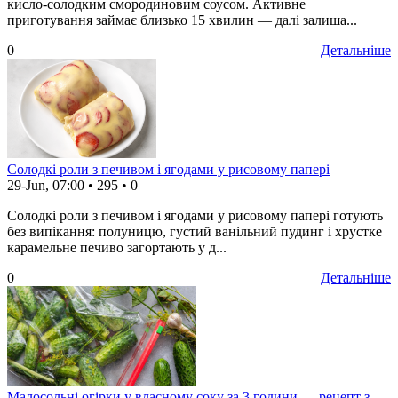
кисло-солодким смородиновим соусом. Активне
приготування займає близько 15 хвилин — далі залиша...
0
Детальніше
Солодкі роли з печивом і ягодами у рисовому папері
29-Jun, 07:00
•
295
•
0
Солодкі роли з печивом і ягодами у рисовому папері готують
без випікання: полуницю, густий ванільний пудинг і хрустке
карамельне печиво загортають у д...
0
Детальніше
Малосольні огірки у власному соку за 3 години — рецепт з