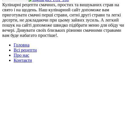
Кулінарні рецепти смачних, простих та вишуканих страв на
свято і на щодень. Наш кулінарний сайт допоможе вам
приготувати смачні перші страви, ситні другі страви та легкі
десерти, не докладаючи при цьому зайвих зусиль. А легкий
пошук на сайті допоможе швидко підібрати меню для обіду чи
вечері. Дивувати своїх близьких різними смачними стравами
вам буде набагато простіше!.
Головна
Всі рецепти
Про нас
Контакти