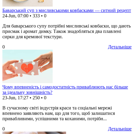
Баварський суп з мисливськими ковбасками — ситний рецепт
24-Jun, 07:00
•
333
•
0
Для баварського супу потрібні мисливські ковбаски, що дають
присмак і аромат димку. Також знадобляться два плавлені
сирки для кремової текстури.
0
Детальніше
Чому впевненість і самодостатність приваблюють нас більше
за ідеальну зовнішність?
23-Jun, 17:27
•
250
•
0
В сучасному світі індустрія краси та соціальні мережі
впевнено заявляють нам, що для того, щоб залишатися
привабливими, успішними та коханими, потрібн...
0
Детальніше