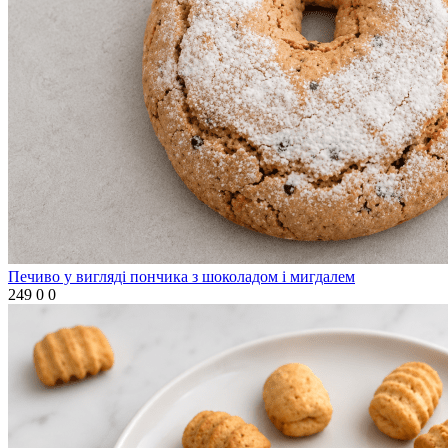
Печиво у вигляді пончика з шоколадом і мигдалем
249
0
0