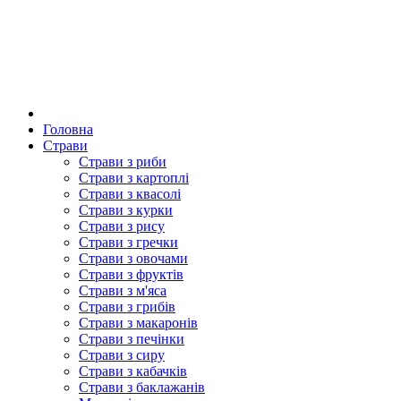
Головна
Страви
Страви з риби
Страви з картоплі
Страви з квасолі
Страви з курки
Страви з рису
Страви з гречки
Страви з овочами
Страви з фруктів
Страви з м'яса
Страви з грибів
Страви з макаронів
Страви з печінки
Страви з сиру
Страви з кабачків
Страви з баклажанів