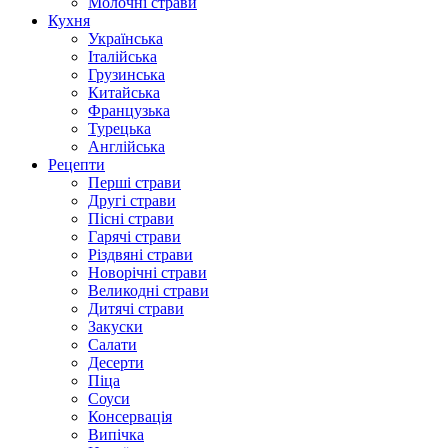
Молочні страви
Кухня
Українська
Італійська
Грузинська
Китайська
Французька
Турецька
Англійська
Рецепти
Перші страви
Другі страви
Пісні страви
Гарячі страви
Різдвяні страви
Новорічні страви
Великодні страви
Дитячі страви
Закуски
Салати
Десерти
Піца
Соуси
Консервація
Випічка