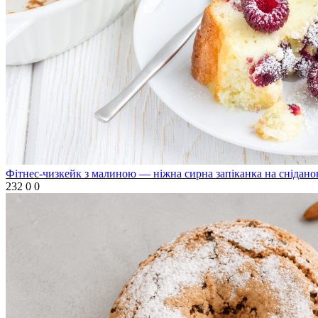
Фітнес-чизкейк з малиною — ніжна сирна запіканка на снідано
232
0
0