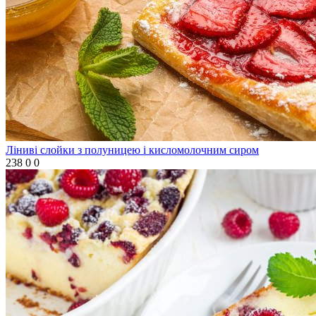
Ліниві слойки з полуницею і кисломолочним сиром
238
0
0