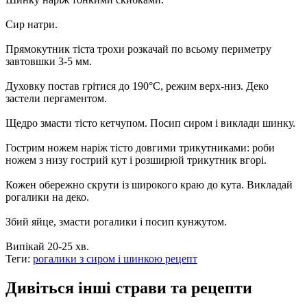
Сир натри.
Прямокутник тіста трохи розкачай по всьому периметру
завтовшки 3-5 мм.
Духовку постав грітися до 190°С, режим верх-низ. Деко
застели пергаментом.
Щедро змасти тісто кетчупом. Посип сиром і виклади шинку.
Гострим ножем наріж тісто довгими трикутниками: роби
ножем з низу гострий кут і розширюй трикутник вгорі.
Кожен обережно скрути із широкого краю до кута. Викладай
рогалики на деко.
Збий яйце, змасти рогалики і посип кунжутом.
Випікай 20-25 хв.
Теги:
рогалики з сиром і шинкою рецепт
Дивіться інші страви та рецепти