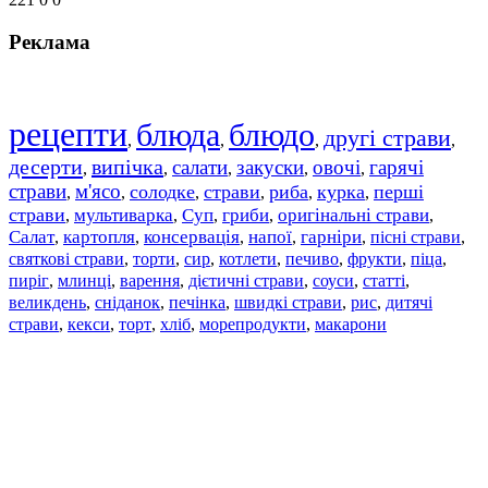
Реклама
рецепти
блюда
блюдо
другі страви
,
,
,
,
десерти
випічка
салати
закуски
овочі
гарячі
,
,
,
,
,
страви
м'ясо
солодке
страви
риба
курка
перші
,
,
,
,
,
,
страви
мультиварка
Суп
гриби
оригінальні страви
,
,
,
,
,
Салат
картопля
консервація
напої
гарніри
пісні страви
,
,
,
,
,
,
святкові страви
торти
сир
котлети
печиво
фрукти
піца
,
,
,
,
,
,
,
пиріг
млинці
варення
дієтичні страви
соуси
статті
,
,
,
,
,
,
великдень
сніданок
печінка
швидкі страви
рис
дитячі
,
,
,
,
,
страви
,
кекси
,
торт
,
хліб
,
морепродукти
,
макарони