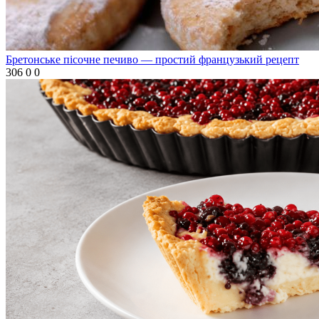
Бретонське пісочне печиво — простий французький рецепт
306
0
0