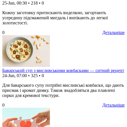
25-Jun, 00:30
•
218
•
0
Кожну заготовку притискають виделкою, загортають
усередину підсмажений мигдаль і випікають до легкої
золотистості.
0
Детальніше
Баварський суп з мисливськими ковбасками — ситний рецепт
24-Jun, 07:00
•
325
•
0
Для баварського супу потрібні мисливські ковбаски, що дають
присмак і аромат димку. Також знадобляться два плавлені
сирки для кремової текстури.
0
Детальніше