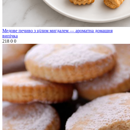
Медове печиво з цілим мигдалем — ароматна домашня
випічка
218
0
0