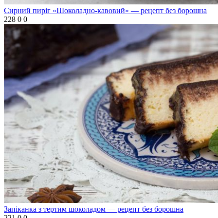
Сирний пиріг «Шоколадно-кавовий» — рецепт без борошна
228
0
0
Запіканка з тертим шоколадом — рецепт без борошна
221
0
0