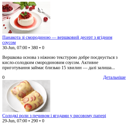
Панакота зі смородиною — вершковий десерт з ягідним
соусом
30-Jun, 07:00
•
380
•
0
Вершкова основа з ніжною текстурою добре поєднується з
кисло-солодким смородиновим соусом. Активне
приготування займає близько 15 хвилин — далі залиша...
0
Детальніше
Солодкі роли з печивом і ягодами у рисовому папері
29-Jun, 07:00
•
290
•
0