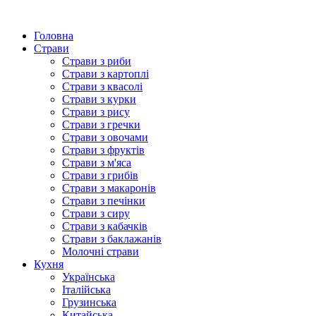
Головна
Страви
Страви з риби
Страви з картоплі
Страви з квасолі
Страви з курки
Страви з рису
Страви з гречки
Страви з овочами
Страви з фруктів
Страви з м'яса
Страви з грибів
Страви з макаронів
Страви з печінки
Страви з сиру
Страви з кабачків
Страви з баклажанів
Молочні страви
Кухня
Українська
Італійська
Грузинська
Китайська