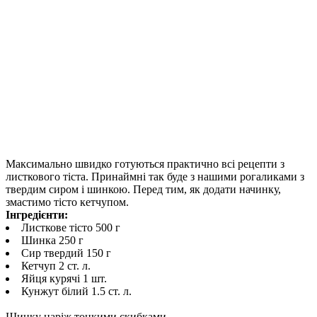
Максимально швидко готуються практично всі рецепти з
листкового тіста. Принаймні так буде з нашими рогаликами з
твердим сиром і шинкою. Перед тим, як додати начинку,
змастимо тісто кетчупом.
Інгредієнти:
Листкове тісто 500 г
Шинка 250 г
Сир твердий 150 г
Кетчуп 2 ст. л.
Яйця курячі 1 шт.
Кунжут білий 1.5 ст. л.
Шинку наріж тонкими скибками.