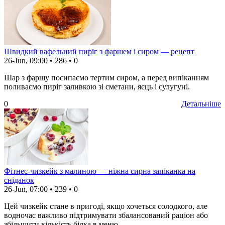
Швидкий вафельний пиріг з фаршем і сиром — рецепт
26-Jun, 09:00
•
286
•
0
Шар з фаршу посипаємо тертим сиром, а перед випіканням
поливаємо пиріг заливкою зі сметани, яєць і сулугуні.
0
Детальніше
Фітнес-чизкейк з малиною — ніжна сирна запіканка на
сніданок
26-Jun, 07:00
•
239
•
0
Цей чизкейк стане в пригоді, якщо хочеться солодкого, але
водночас важливо підтримувати збалансований раціон або
збільшити кількість білка в меню.