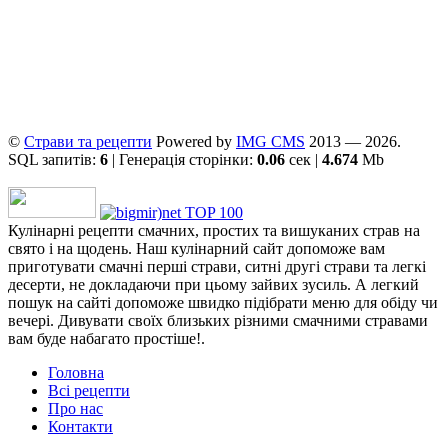
©
Страви та рецепти
Powered by
ІMG CMS
2013 — 2026.
SQL запитів:
6
| Генерація сторінки:
0.06
сек |
4.674
Mb
Кулінарні рецепти смачних, простих та вишуканих страв на
свято і на щодень. Наш кулінарний сайт допоможе вам
приготувати смачні перші страви, ситні другі страви та легкі
десерти, не докладаючи при цьому зайвих зусиль. А легкий
пошук на сайті допоможе швидко підібрати меню для обіду чи
вечері. Дивувати своїх близьких різними смачними стравами
вам буде набагато простіше!.
Головна
Всі рецепти
Про нас
Контакти