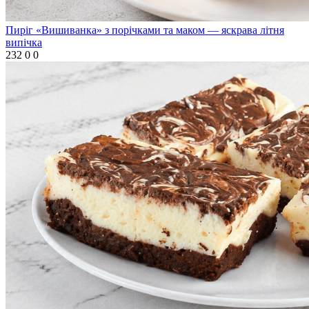
Пиріг «Вишиванка» з порічками та маком — яскрава літня
випічка
232
0
0