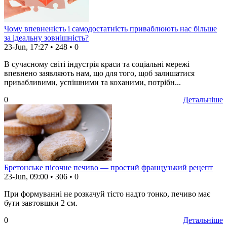
Чому впевненість і самодостатність приваблюють нас більше
за ідеальну зовнішність?
23-Jun, 17:27
•
248
•
0
В сучасному світі індустрія краси та соціальні мережі
впевнено заявляють нам, що для того, щоб залишатися
привабливими, успішними та коханими, потрібн...
0
Детальніше
Бретонське пісочне печиво — простий французький рецепт
23-Jun, 09:00
•
306
•
0
При формуванні не розкачуй тісто надто тонко, печиво має
бути завтовшки 2 см.
0
Детальніше