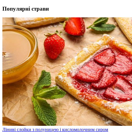
Популярні страви
Ліниві слойки з полуницею і кисломолочним сиром