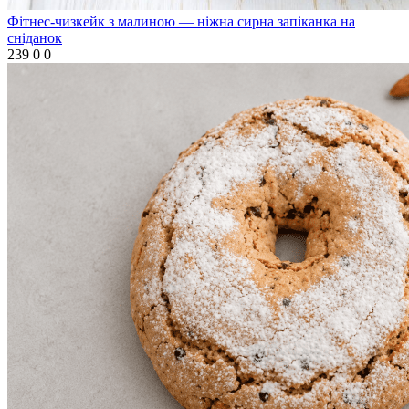
Фітнес-чизкейк з малиною — ніжна сирна запіканка на
сніданок
239
0
0