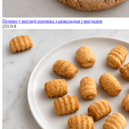
Печиво у вигляді пончика з шоколадом і мигдалем
255
0
0