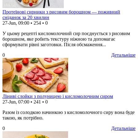
Протеїнові сирники з рисовим борошном — поживний
сніданок за 20 хвилин
27-Jun, 09:00
•
254
•
0
У цьому рецепті кисломолочний сир поєднується з рисовим
борошном, яке робить текстуру ніжною та допомагає
сформувати рівні заготовки. Після обсмаження...
0
Детальніше
Ліниві слойки з полуницею і кисломолочним сиром
27-Jun, 07:00
•
241
•
0
Разом із солодкою начинкою з кисломолочного сиру вона буде
такою, як потрібно.
0
Детальніше