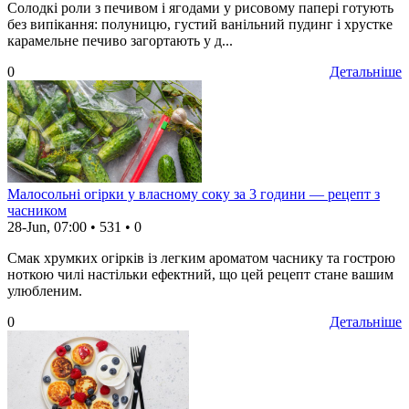
Солодкі роли з печивом і ягодами у рисовому папері готують
без випікання: полуницю, густий ванільний пудинг і хрустке
карамельне печиво загортають у д...
0
Детальніше
Малосольні огірки у власному соку за 3 години — рецепт з
часником
28-Jun, 07:00
•
531
•
0
Смак хрумких огірків із легким ароматом часнику та гострою
ноткою чилі настільки ефектний, що цей рецепт стане вашим
улюбленим.
0
Детальніше