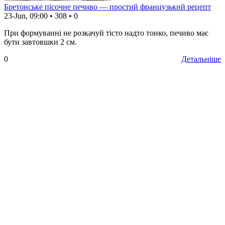
Бретонське пісочне печиво — простий французький рецепт
23-Jun, 09:00
•
308
•
0
При формуванні не розкачуй тісто надто тонко, печиво має
бути завтовшки 2 см.
0
Детальніше