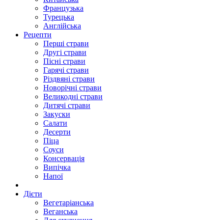
Французька
Турецька
Англійська
Рецепти
Перші страви
Другі страви
Пісні страви
Гарячі страви
Різдвяні страви
Новорічні страви
Великодні страви
Дитячі страви
Закуски
Салати
Десерти
Піца
Соуси
Консервація
Випічка
Напої
Дієти
Вегетаріанська
Веганська