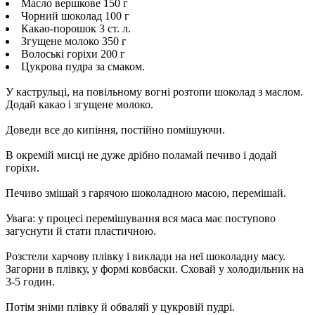
Масло вершкове 150 г
Чорний шоколад 100 г
Какао-порошок 3 ст. л.
Згущене молоко 350 г
Волоські горіхи 200 г
Цукрова пудра за смаком.
У каструльці, на повільному вогні розтопи шоколад з маслом.
Додай какао і згущене молоко.
Доведи все до кипіння, постійно помішуючи.
В окремій мисці не дуже дрібно поламай печиво і додай
горіхи.
Печиво змішай з гарячою шоколадною масою, перемішай.
Увага: у процесі перемішування вся маса має поступово
загуснути й стати пластичною.
Розстели харчову плівку і виклади на неї шоколадну масу.
Загорни в плівку, у формі ковбаски. Сховай у холодильник на
3-5 годин.
Потім зніми плівку й обваляй у цукровій пудрі.