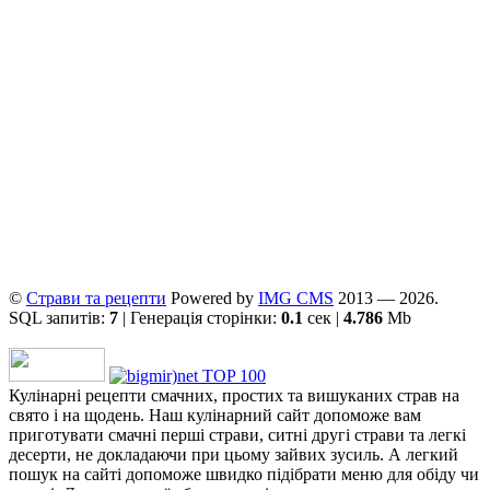
©
Страви та рецепти
Powered by
ІMG CMS
2013 — 2026.
SQL запитів:
7
| Генерація сторінки:
0.1
сек |
4.786
Mb
Кулінарні рецепти смачних, простих та вишуканих страв на
свято і на щодень. Наш кулінарний сайт допоможе вам
приготувати смачні перші страви, ситні другі страви та легкі
десерти, не докладаючи при цьому зайвих зусиль. А легкий
пошук на сайті допоможе швидко підібрати меню для обіду чи