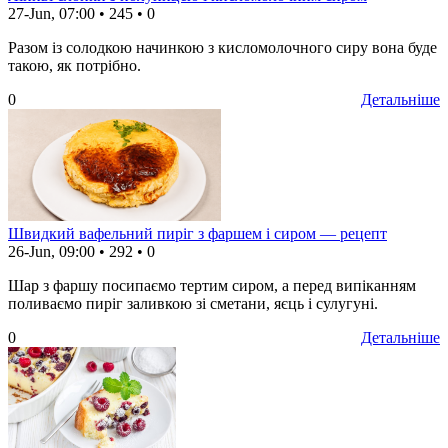
27-Jun, 07:00
•
245
•
0
Разом із солодкою начинкою з кисломолочного сиру вона буде
такою, як потрібно.
0
Детальніше
Швидкий вафельний пиріг з фаршем і сиром — рецепт
26-Jun, 09:00
•
292
•
0
Шар з фаршу посипаємо тертим сиром, а перед випіканням
поливаємо пиріг заливкою зі сметани, яєць і сулугуні.
0
Детальніше