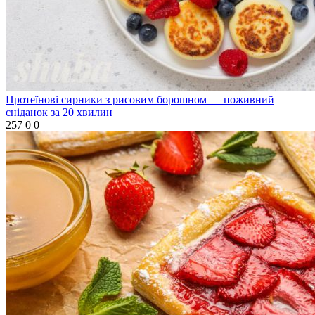
Протеїнові сирники з рисовим борошном — поживний
сніданок за 20 хвилин
257
0
0