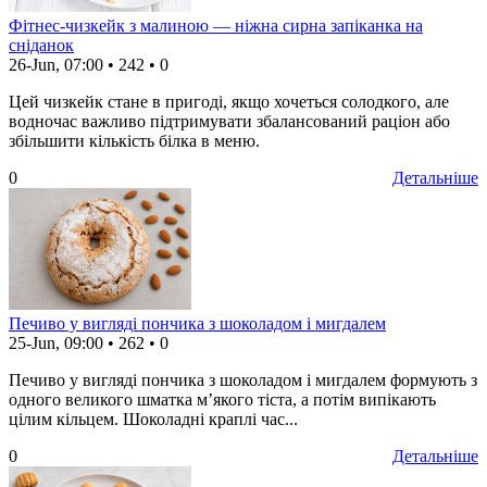
Фітнес-чизкейк з малиною — ніжна сирна запіканка на
сніданок
26-Jun, 07:00
•
242
•
0
Цей чизкейк стане в пригоді, якщо хочеться солодкого, але
водночас важливо підтримувати збалансований раціон або
збільшити кількість білка в меню.
0
Детальніше
Печиво у вигляді пончика з шоколадом і мигдалем
25-Jun, 09:00
•
262
•
0
Печиво у вигляді пончика з шоколадом і мигдалем формують з
одного великого шматка м’якого тіста, а потім випікають
цілим кільцем. Шоколадні краплі час...
0
Детальніше