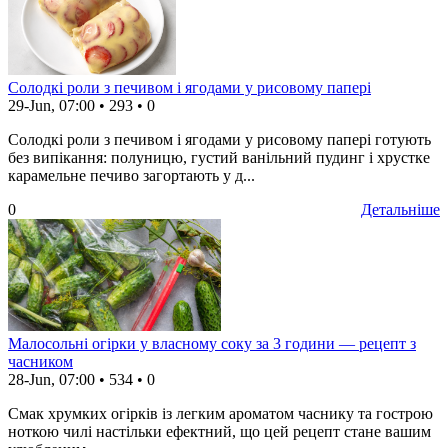
Солодкі роли з печивом і ягодами у рисовому папері
29-Jun, 07:00
•
293
•
0
Солодкі роли з печивом і ягодами у рисовому папері готують
без випікання: полуницю, густий ванільний пудинг і хрустке
карамельне печиво загортають у д...
0
Детальніше
Малосольні огірки у власному соку за 3 години — рецепт з
часником
28-Jun, 07:00
•
534
•
0
Смак хрумких огірків із легким ароматом часнику та гострою
ноткою чилі настільки ефектний, що цей рецепт стане вашим