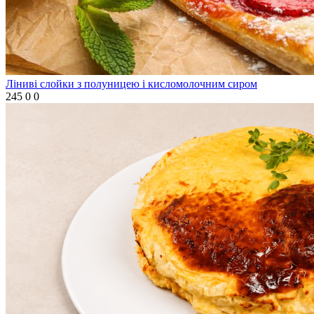
Ліниві слойки з полуницею і кисломолочним сиром
245
0
0