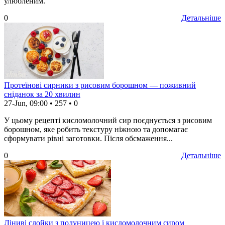
улюбленим.
0
Детальніше
Протеїнові сирники з рисовим борошном — поживний
сніданок за 20 хвилин
27-Jun, 09:00
•
257
•
0
У цьому рецепті кисломолочний сир поєднується з рисовим
борошном, яке робить текстуру ніжною та допомагає
сформувати рівні заготовки. Після обсмаження...
0
Детальніше
Ліниві слойки з полуницею і кисломолочним сиром