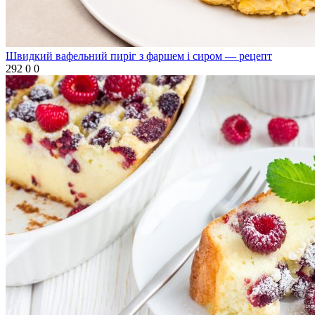
Швидкий вафельний пиріг з фаршем і сиром — рецепт
292
0
0