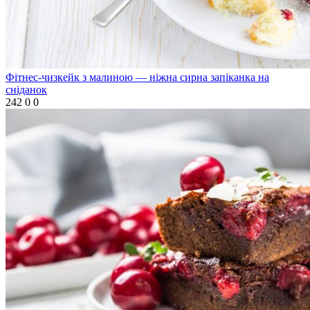
Фітнес-чизкейк з малиною — ніжна сирна запіканка на
сніданок
242
0
0