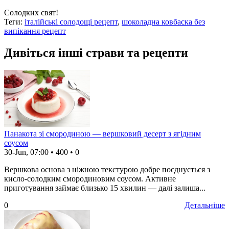
Солодких свят!
Теги:
італійські солодощі рецепт
,
шоколадна ковбаска без
випікання рецепт
Дивіться інші страви та рецепти
Панакота зі смородиною — вершковий десерт з ягідним
соусом
30-Jun, 07:00
•
400
•
0
Вершкова основа з ніжною текстурою добре поєднується з
кисло-солодким смородиновим соусом. Активне
приготування займає близько 15 хвилин — далі залиша...
0
Детальніше