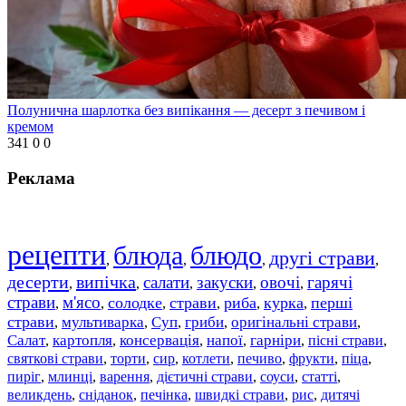
Полунична шарлотка без випікання — десерт з печивом і
кремом
341
0
0
Реклама
рецепти
блюда
блюдо
другі страви
,
,
,
,
десерти
випічка
салати
закуски
овочі
гарячі
,
,
,
,
,
страви
м'ясо
солодке
страви
риба
курка
перші
,
,
,
,
,
,
страви
мультиварка
Суп
гриби
оригінальні страви
,
,
,
,
,
Салат
картопля
консервація
напої
гарніри
пісні страви
,
,
,
,
,
,
святкові страви
торти
сир
котлети
печиво
фрукти
піца
,
,
,
,
,
,
,
пиріг
млинці
варення
дієтичні страви
соуси
статті
,
,
,
,
,
,
великдень
сніданок
печінка
швидкі страви
рис
дитячі
,
,
,
,
,