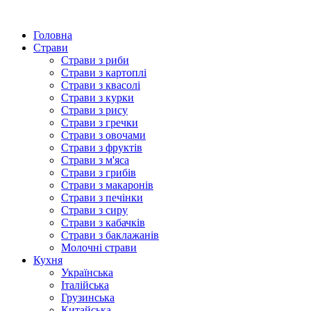
Головна
Страви
Страви з риби
Страви з картоплі
Страви з квасолі
Страви з курки
Страви з рису
Страви з гречки
Страви з овочами
Страви з фруктів
Страви з м'яса
Страви з грибів
Страви з макаронів
Страви з печінки
Страви з сиру
Страви з кабачків
Страви з баклажанів
Молочні страви
Кухня
Українська
Італійська
Грузинська
Китайська