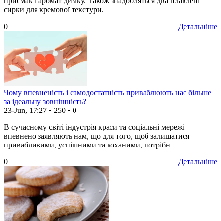
присмак і аромат димку. Також знадобляться два плавлені
сирки для кремової текстури.
0
Детальніше
Чому впевненість і самодостатність приваблюють нас більше
за ідеальну зовнішність?
23-Jun, 17:27
•
250
•
0
В сучасному світі індустрія краси та соціальні мережі
впевнено заявляють нам, що для того, щоб залишатися
привабливими, успішними та коханими, потрібн...
0
Детальніше