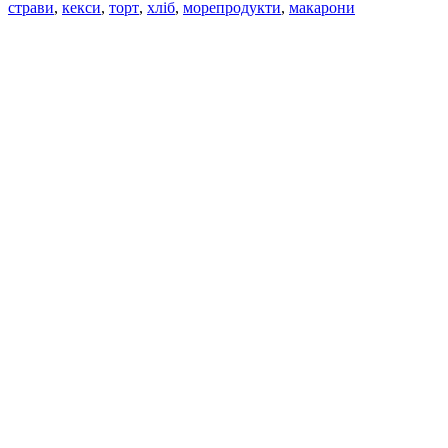
страви
,
кекси
,
торт
,
хліб
,
морепродукти
,
макарони