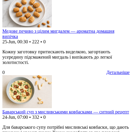
Медове печиво з цілим мигдалем — ароматна домашня
випічка
25-Jun, 00:30
•
222
•
0
Кожну заготовку притискають виделкою, загортають
усередину підсмажений мигдаль і випікають до легкої
золотистості.
0
Детальніше
Баварський суп з мисливськими ковбасками — ситний рецепт
24-Jun, 07:00
•
332
•
0
Для баварського супу потрібні мисливські ковбаски, що дають