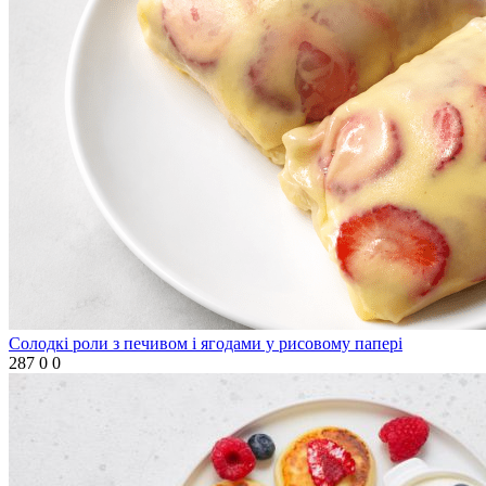
Солодкі роли з печивом і ягодами у рисовому папері
287
0
0