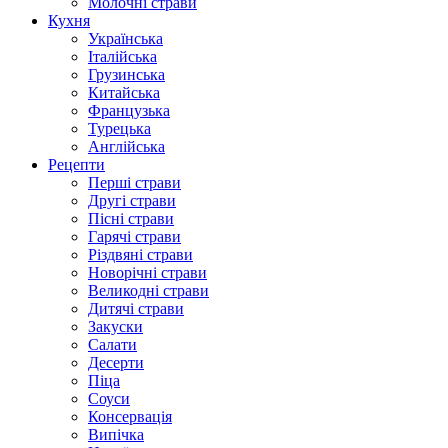
Молочні страви
Кухня
Українська
Італійська
Грузинська
Китайська
Французька
Турецька
Англійська
Рецепти
Перші страви
Другі страви
Пісні страви
Гарячі страви
Різдвяні страви
Новорічні страви
Великодні страви
Дитячі страви
Закуски
Салати
Десерти
Піца
Соуси
Консервація
Випічка