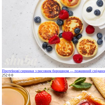
Протеїнові сирники з рисовим борошном — поживний сніданок
252
0
0