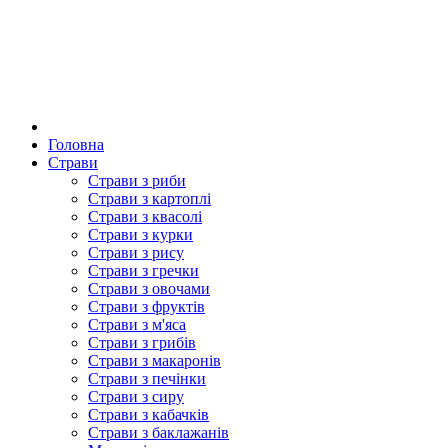
Головна
Страви
Страви з риби
Страви з картоплі
Страви з квасолі
Страви з курки
Страви з рису
Страви з гречки
Страви з овочами
Страви з фруктів
Страви з м'яса
Страви з грибів
Страви з макаронів
Страви з печінки
Страви з сиру
Страви з кабачків
Страви з баклажанів