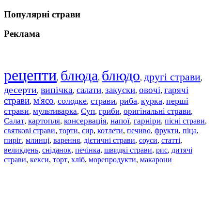
Популярні страви
Реклама
рецепти
блюда
блюдо
другі страви
,
,
,
,
десерти
випічка
салати
закуски
овочі
гарячі
,
,
,
,
,
страви
м'ясо
солодке
страви
риба
курка
перші
,
,
,
,
,
,
страви
мультиварка
Суп
гриби
оригінальні страви
,
,
,
,
,
Салат
картопля
консервація
напої
гарніри
пісні страви
,
,
,
,
,
,
святкові страви
торти
сир
котлети
печиво
фрукти
піца
,
,
,
,
,
,
,
пиріг
млинці
варення
дієтичні страви
соуси
статті
,
,
,
,
,
,
великдень
сніданок
печінка
швидкі страви
рис
дитячі
,
,
,
,
,
страви
,
кекси
,
торт
,
хліб
,
морепродукти
,
макарони