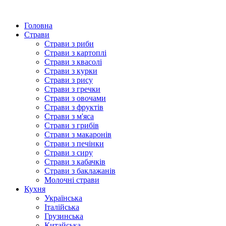
Головна
Страви
Страви з риби
Страви з картоплі
Страви з квасолі
Страви з курки
Страви з рису
Страви з гречки
Страви з овочами
Страви з фруктів
Страви з м'яса
Страви з грибів
Страви з макаронів
Страви з печінки
Страви з сиру
Страви з кабачків
Страви з баклажанів
Молочні страви
Кухня
Українська
Італійська
Грузинська
Китайська