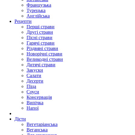
Французька
Турецька
Англійська
Рецепти
Перші страви
Другі страви
Пісні страви
Гарячі страви
Різдвяні страви
Новорічні страви
Великодні страви
Дитячі страви
Закуски
Салати
Десерти
Піца
Соуси
Консервація
Випічка
Напої
Дієти
Вегетаріанська
Веганська