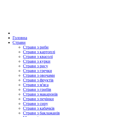
Головна
Страви
Страви з риби
Страви з картоплі
Страви з квасолі
Страви з курки
Страви з рису
Страви з гречки
Страви з овочами
Страви з фруктів
Страви з м'яса
Страви з грибів
Страви з макаронів
Страви з печінки
Страви з сиру
Страви з кабачків
Страви з баклажанів