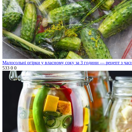
Малосольні огірки у власному соку за 3 години — рецепт з ча
533
0
0