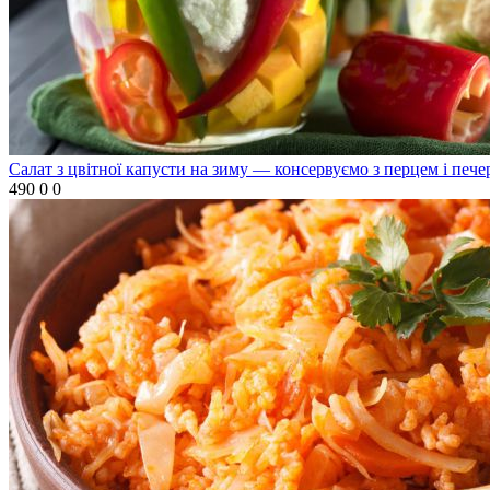
Салат з цвітної капусти на зиму — консервуємо з перцем і печ
490
0
0