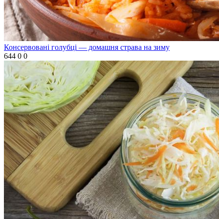
Консервовані голубці — домашня страва на зиму
644
0
0