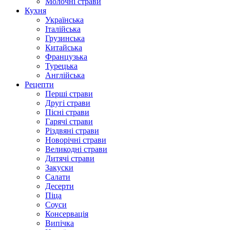
Молочні страви
Кухня
Українська
Італійська
Грузинська
Китайська
Французька
Турецька
Англійська
Рецепти
Перші страви
Другі страви
Пісні страви
Гарячі страви
Різдвяні страви
Новорічні страви
Великодні страви
Дитячі страви
Закуски
Салати
Десерти
Піца
Соуси
Консервація
Випічка