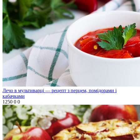
Лечо в мультиварці — рецепт з перцем, помідорами і
кабачками
1250
0
0