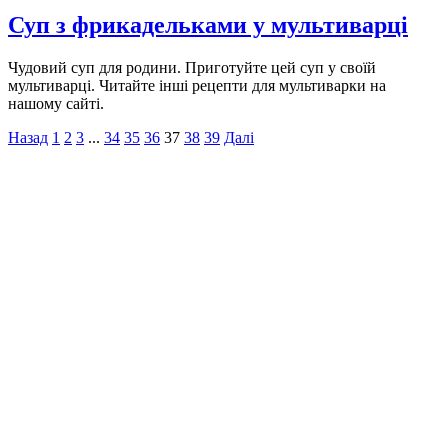
Суп з фрикадельками у мультиварці
Чудовий суп для родини. Приготуйте цей суп у своїй
мультиварці. Читайте інші рецепти для мультиварки на
нашому сайті.
Назад
1
2
3
...
34
35
36
37
38
39
Далі