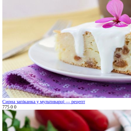
Сирна запіканка у мультиварці — рецепт
775
0
0