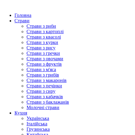
Головна
Страви
Страви з риби
Страви з картоплі
Страви з квасолі
Страви з курки
Страви з рису
Страви з гречки
Страви з овочами
Страви з фруктів
Страви з м'яса
Страви з грибів
Страви з макаронів
Страви з печінки
Страви з сиру
Страви з кабачків
Страви з баклажанів
Молочні страви
Кухня
Українська
Італійська
Грузинська
Китайська