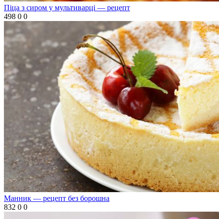
Піца з сиром у мультиварці — рецепт
498
0
0
Манник — рецепт без борошна
832
0
0