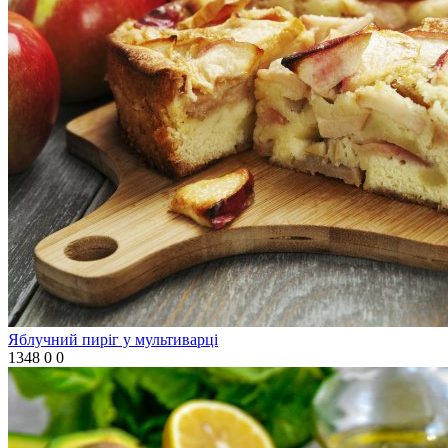
Яблучний пиріг у мультиварці
1348
0
0