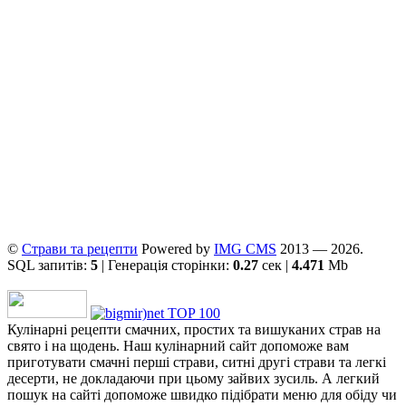
©
Страви та рецепти
Powered by
ІMG CMS
2013 — 2026.
SQL запитів:
5
| Генерація сторінки:
0.27
сек |
4.471
Mb
Кулінарні рецепти смачних, простих та вишуканих страв на
свято і на щодень. Наш кулінарний сайт допоможе вам
приготувати смачні перші страви, ситні другі страви та легкі
десерти, не докладаючи при цьому зайвих зусиль. А легкий
пошук на сайті допоможе швидко підібрати меню для обіду чи