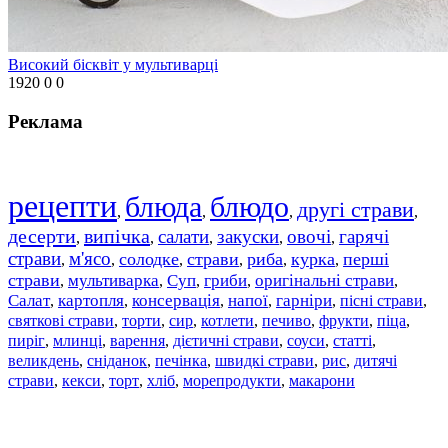
Високий бісквіт у мультиварці
1920
0
0
Реклама
рецепти
блюда
блюдо
другі страви
,
,
,
,
десерти
випічка
салати
закуски
овочі
гарячі
,
,
,
,
,
страви
м'ясо
солодке
страви
риба
курка
перші
,
,
,
,
,
,
страви
мультиварка
Суп
гриби
оригінальні страви
,
,
,
,
,
Салат
картопля
консервація
напої
гарніри
пісні страви
,
,
,
,
,
,
святкові страви
торти
сир
котлети
печиво
фрукти
піца
,
,
,
,
,
,
,
пиріг
млинці
варення
дієтичні страви
соуси
статті
,
,
,
,
,
,
великдень
сніданок
печінка
швидкі страви
рис
дитячі
,
,
,
,
,
страви
,
кекси
,
торт
,
хліб
,
морепродукти
,
макарони