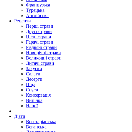
Французька
Турецька
Англійська
Рецепти
Перші страви
Другі страви
Пісні страви
Гарячі страви
Різдвяні страви
Новорічні страви
Великодні страви
Дитячі страви
Закуски
Салати
Десерти
Піца
Соуси
Консервація
Випічка
Напої
Дієти
Вегетаріанська
Веганська