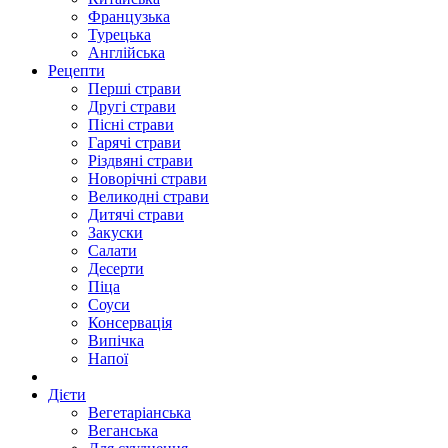
Французька
Турецька
Англійська
Рецепти
Перші страви
Другі страви
Пісні страви
Гарячі страви
Різдвяні страви
Новорічні страви
Великодні страви
Дитячі страви
Закуски
Салати
Десерти
Піца
Соуси
Консервація
Випічка
Напої
Дієти
Вегетаріанська
Веганська