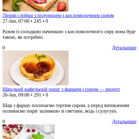
Ліниві слойки з полуницею і кисломолочним сиром
27-Jun, 07:00
•
245
•
0
Разом із солодкою начинкою з кисломолочного сиру вона буде
такою, як потрібно.
0
Детальніше
Швидкий вафельний пиріг з фаршем і сиром — рецепт
26-Jun, 09:00
•
291
•
0
Шар з фаршу посипаємо тертим сиром, а перед випіканням
поливаємо пиріг заливкою зі сметани, яєць і сулугуні.
0
Детальніше