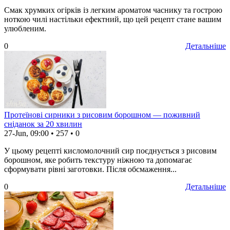
Смак хрумких огірків із легким ароматом часнику та гострою
ноткою чилі настільки ефектний, що цей рецепт стане вашим
улюбленим.
0
Детальніше
Протеїнові сирники з рисовим борошном — поживний
сніданок за 20 хвилин
27-Jun, 09:00
•
257
•
0
У цьому рецепті кисломолочний сир поєднується з рисовим
борошном, яке робить текстуру ніжною та допомагає
сформувати рівні заготовки. Після обсмаження...
0
Детальніше