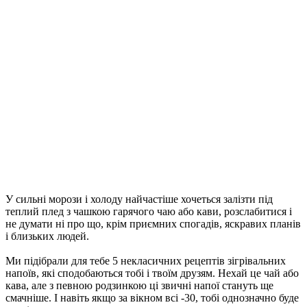
У сильні морози і холоду найчастіше хочеться залізти під
теплий плед з чашкою гарячого чаю або кави, розслабитися і
не думати ні про що, крім приємних спогадів, яскравих планів
і близьких людей.
Ми підібрали для тебе 5 некласичних рецептів зігрівальних
напоїв, які сподобаються тобі і твоїм друзям. Нехай це чай або
кава, але з певною родзинкою ці звичні напої стануть ще
смачніше. І навіть якщо за вікном всі -30, тобі однозначно буде