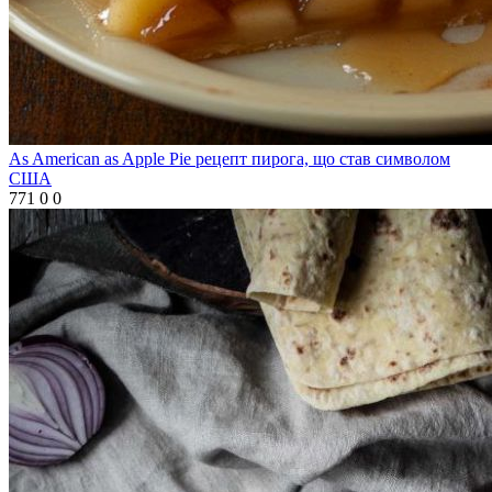
As American as Apple Pie рецепт пирога, що став символом
США
771
0
0