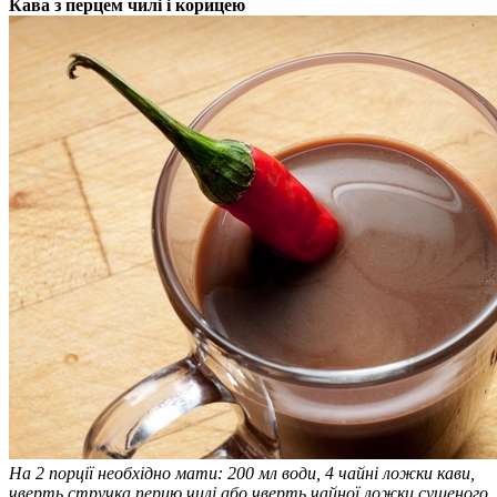
Кава з перцем чилі і корицею
На 2 порції необхідно мати: 200 мл води, 4 чайні ложки кави,
чверть стручка перцю чилі або чверть чайної ложки сушеного