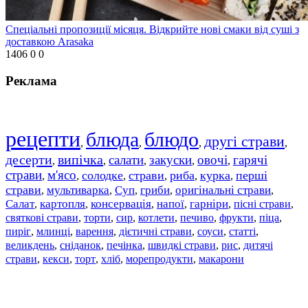
Спеціальні пропозиції місяця. Відкрийте нові смаки від суші з
доставкою Arasaka
1406
0
0
Реклама
рецепти
блюда
блюдо
другі страви
,
,
,
,
десерти
випічка
салати
закуски
овочі
гарячі
,
,
,
,
,
страви
м'ясо
солодке
страви
риба
курка
перші
,
,
,
,
,
,
страви
мультиварка
Суп
гриби
оригінальні страви
,
,
,
,
,
Салат
картопля
консервація
напої
гарніри
пісні страви
,
,
,
,
,
,
святкові страви
торти
сир
котлети
печиво
фрукти
піца
,
,
,
,
,
,
,
пиріг
млинці
варення
дієтичні страви
соуси
статті
,
,
,
,
,
,
великдень
сніданок
печінка
швидкі страви
рис
дитячі
,
,
,
,
,
страви
,
кекси
,
торт
,
хліб
,
морепродукти
,
макарони