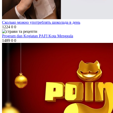
Сколько можно употреблять шоколада в день
1224
0
0
Program dan Kegiatan PAFI Kota Menggala
1489
0
0