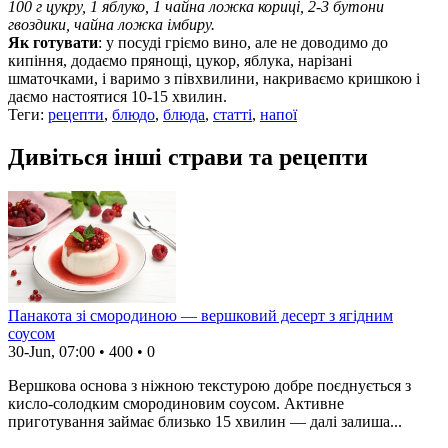
100 г цукру, 1 яблуко, 1 чайна ложка кориці, 2-3 бутони
гвоздики, чайна ложка імбиру.
Як готувати
: у посуді гріємо вино, але не доводимо до
кипіння, додаємо прянощі, цукор, яблука, нарізані
шматочками, і варимо з півхвилини, накриваємо кришкою і
даємо настоятися 10-15 хвилин.
Теги:
рецепти
,
блюдо
,
блюда
,
статті
,
напої
Дивіться інші страви та рецепти
Панакота зі смородиною — вершковий десерт з ягідним
соусом
30-Jun, 07:00
•
400
•
0
Вершкова основа з ніжною текстурою добре поєднується з
кисло-солодким смородиновим соусом. Активне
приготування займає близько 15 хвилин — далі залиша...