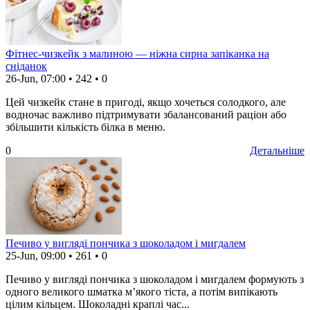
Фітнес-чизкейк з малиною — ніжна сирна запіканка на
сніданок
26-Jun, 07:00
•
242
•
0
Цей чизкейк стане в пригоді, якщо хочеться солодкого, але
водночас важливо підтримувати збалансований раціон або
збільшити кількість білка в меню.
0
Детальніше
Печиво у вигляді пончика з шоколадом і мигдалем
25-Jun, 09:00
•
261
•
0
Печиво у вигляді пончика з шоколадом і мигдалем формують з
одного великого шматка м’якого тіста, а потім випікають
цілим кільцем. Шоколадні краплі час...