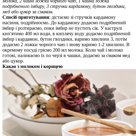
молока, 2 чайні ложки чорного чаю, 1 чайна ложка
подрібненого імбиру, 3 стручки кардамону, бутон гвоздики,
мед або цукор за смаком.
Спосіб приготування
: дістаємо зі стручків кардамону
насіння, подрібнюємо. До кардамону додаємо подрібнений
імбир і розтираємо, поки імбир не пустить сік. У каструлі
кип'ятимо 400 мл води, в киплячу воду додаємо подрібнений
імбир і кардамон, бутон гвоздики, варимо хвилини 3, потім
додаємо 2 ложки чорного чаю і знову варимо 1-2 хвилини. В
окремому посуді гріємо 200 мл молока. Коли чай і молоко
готові, наливаємо їх по черзі в чашки, додаємо за смаком мед
або цукор.
Какао з молоком і корицею