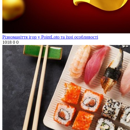
Різноманіття ігор у PointLoto та їхні особливості
1018
0
0