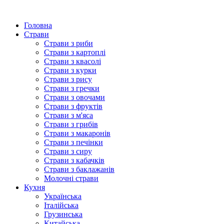
Головна
Страви
Страви з риби
Страви з картоплі
Страви з квасолі
Страви з курки
Страви з рису
Страви з гречки
Страви з овочами
Страви з фруктів
Страви з м'яса
Страви з грибів
Страви з макаронів
Страви з печінки
Страви з сиру
Страви з кабачків
Страви з баклажанів
Молочні страви
Кухня
Українська
Італійська
Грузинська
Китайська