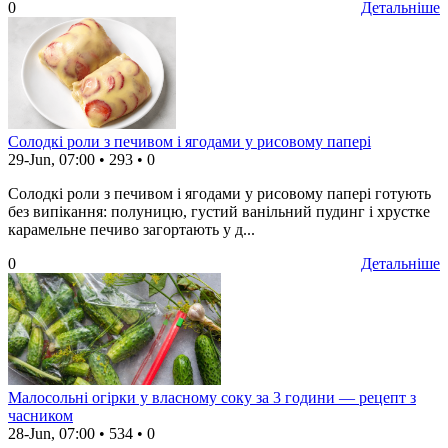
0
Детальніше
Солодкі роли з печивом і ягодами у рисовому папері
29-Jun, 07:00
•
293
•
0
Солодкі роли з печивом і ягодами у рисовому папері готують
без випікання: полуницю, густий ванільний пудинг і хрустке
карамельне печиво загортають у д...
0
Детальніше
Малосольні огірки у власному соку за 3 години — рецепт з
часником
28-Jun, 07:00
•
534
•
0