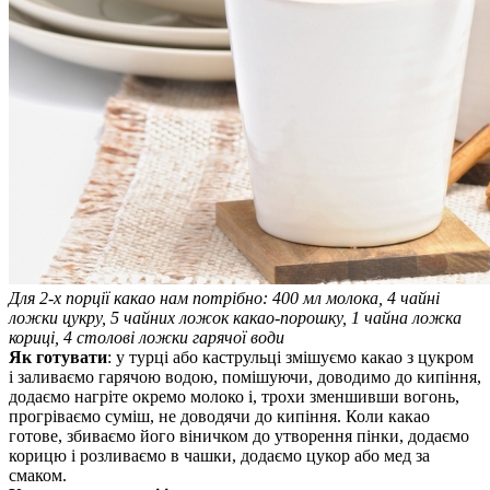
Для 2-х порції какао нам потрібно: 400 мл молока, 4 чайні
ложки цукру, 5 чайних ложок какао-порошку, 1 чайна ложка
кориці, 4 столові ложки гарячої води
Як готувати
: у турці або каструльці змішуємо какао з цукром
і заливаємо гарячою водою, помішуючи, доводимо до кипіння,
додаємо нагріте окремо молоко і, трохи зменшивши вогонь,
прогріваємо суміш, не доводячи до кипіння. Коли какао
готове, збиваємо його віничком до утворення пінки, додаємо
корицю і розливаємо в чашки, додаємо цукор або мед за
смаком.