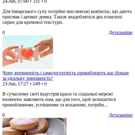
24-Jun, 07:00
•
331
•
0
Для баварського супу потрібні мисливські ковбаски, що дають
присмак і аромат димку. Також знадобляться два плавлені
сирки для кремової текстури.
0
Детальніше
Чому впевненість і самодостатність приваблюють нас більше
за ідеальну зовнішність?
23-Jun, 17:27
•
249
•
0
В сучасному світі індустрія краси та соціальні мережі
впевнено заявляють нам, що для того, щоб залишатися
привабливими, успішними та коханими, потрібн...
0
Детальніше