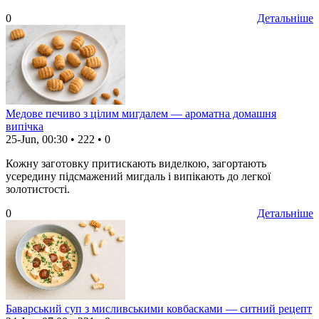
0
Детальніше
Медове печиво з цілим мигдалем — ароматна домашня
випічка
25-Jun, 00:30
•
222
•
0
Кожну заготовку притискають виделкою, загортають
усередину підсмажений мигдаль і випікають до легкої
золотистості.
0
Детальніше
Баварський суп з мисливськими ковбасками — ситний рецепт