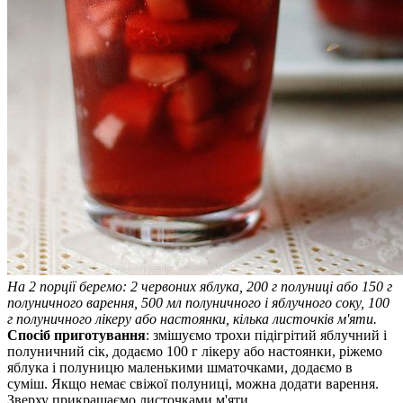
На 2 порції беремо: 2 червоних яблука, 200 г полуниці або 150 г
полуничного варення, 500 мл полуничного і яблучного соку, 100
г полуничного лікеру або настоянки, кілька листочків м'яти.
Спосіб приготування
: змішуємо трохи підігрітий яблучний і
полуничний сік, додаємо 100 г лікеру або настоянки, ріжемо
яблука і полуницю маленькими шматочками, додаємо в
суміш. Якщо немає свіжої полуниці, можна додати варення.
Зверху прикрашаємо листочками м'яти.