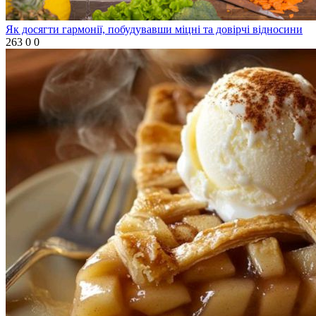
Як досягти гармонії, побудувавши міцні та довірчі відносини
263
0
0