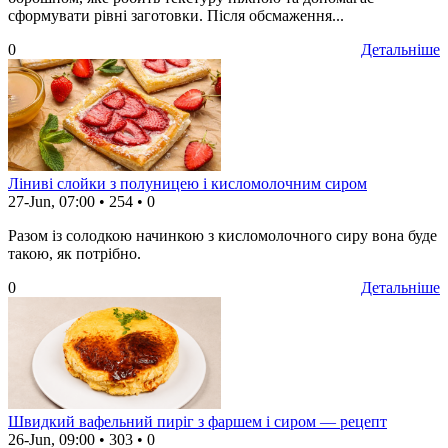
сформувати рівні заготовки. Після обсмаження...
0
Детальніше
Ліниві слойки з полуницею і кисломолочним сиром
27-Jun, 07:00
•
254
•
0
Разом із солодкою начинкою з кисломолочного сиру вона буде
такою, як потрібно.
0
Детальніше
Швидкий вафельний пиріг з фаршем і сиром — рецепт
26-Jun, 09:00
•
303
•
0