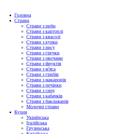
Головна
Страви
Страви з риби
Страви з картоплі
Страви з квасолі
Страви з курки
Страви з рису
Страви з гречки
Страви з овочами
Страви з фруктів
Страви з м'яса
Страви з грибів
Страви з макаронів
Страви з печінки
Страви з сиру
Страви з кабачків
Страви з баклажанів
Молочні страви
Кухня
Українська
Італійська
Грузинська
Китайська