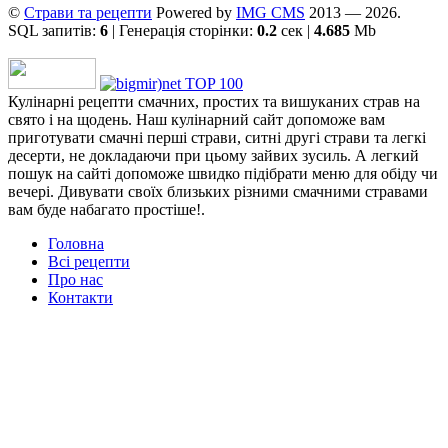
©
Страви та рецепти
Powered by
ІMG CMS
2013 — 2026.
SQL запитів:
6
| Генерація сторінки:
0.2
сек |
4.685
Mb
Кулінарні рецепти смачних, простих та вишуканих страв на
свято і на щодень. Наш кулінарний сайт допоможе вам
приготувати смачні перші страви, ситні другі страви та легкі
десерти, не докладаючи при цьому зайвих зусиль. А легкий
пошук на сайті допоможе швидко підібрати меню для обіду чи
вечері. Дивувати своїх близьких різними смачними стравами
вам буде набагато простіше!.
Головна
Всі рецепти
Про нас
Контакти