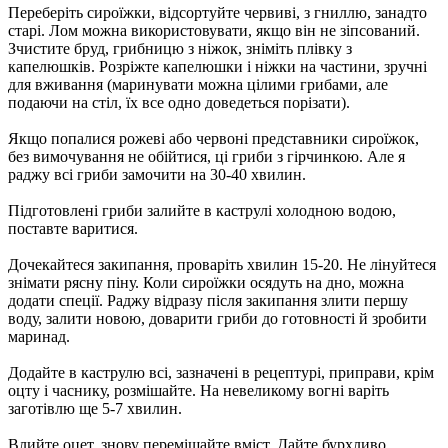
Переберіть сироїжки, відсортуйте червиві, з гниллю, занадто
старі. Лом можна використовувати, якщо він не зіпсований.
Зчистите бруд, грибницю з ніжок, зніміть плівку з
капелюшків. Розріжте капелюшки і ніжки на частини, зручні
для вживання (маринувати можна цілими грибами, але
подаючи на стіл, їх все одно доведеться порізати).
Якщо попалися рожеві або червоні представники сироїжок,
без вимочування не обійтися, ці гриби з гірчинкою. Але я
раджу всі гриби замочити на 30-40 хвилин.
Підготовлені гриби залийте в каструлі холодною водою,
поставте варитися.
Дочекайтеся закипання, проваріть хвилин 15-20. Не лінуйтеся
знімати рясну піну. Коли сироїжки осядуть на дно, можна
додати спеції. Раджу відразу після закипання злити першу
воду, залити новою, доварити гриби до готовності й зробити
маринад.
Додайте в каструлю всі, зазначені в рецептурі, приправи, крім
оцту і часнику, розмішайте. На невеликому вогні варіть
заготівлю ще 5-7 хвилин.
Влийте оцет, знову перемішайте вміст. Дайте бурхливо