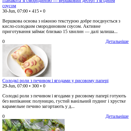
Панакота зі смородиною — вершковий десерт з ягідним
соусом
30-Jun, 07:00
•
415
•
0
Вершкова основа з ніжною текстурою добре поєднується з
кисло-солодким смородиновим соусом. Активне
приготування займає близько 15 хвилин — далі залиша...
0
Детальніше
Солодкі роли з печивом і ягодами у рисовому папері
29-Jun, 07:00
•
300
•
0
Солодкі роли з печивом і ягодами у рисовому папері готують
без випікання: полуницю, густий ванільний пудинг і хрустке
карамельне печиво загортають у д...
0
Детальніше