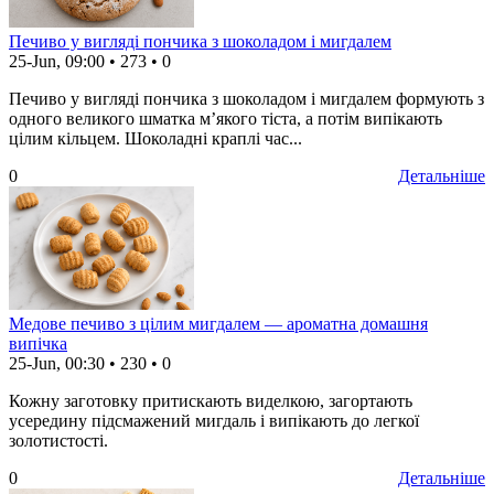
Печиво у вигляді пончика з шоколадом і мигдалем
25-Jun, 09:00
•
273
•
0
Печиво у вигляді пончика з шоколадом і мигдалем формують з
одного великого шматка м’якого тіста, а потім випікають
цілим кільцем. Шоколадні краплі час...
0
Детальніше
Медове печиво з цілим мигдалем — ароматна домашня
випічка
25-Jun, 00:30
•
230
•
0
Кожну заготовку притискають виделкою, загортають
усередину підсмажений мигдаль і випікають до легкої
золотистості.
0
Детальніше