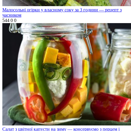
Малосольні огірки у власному соку за 3 години — рецепт з
часником
544
0
0
Салат з цвітної капусти на зиму — консервуємо з перцем і