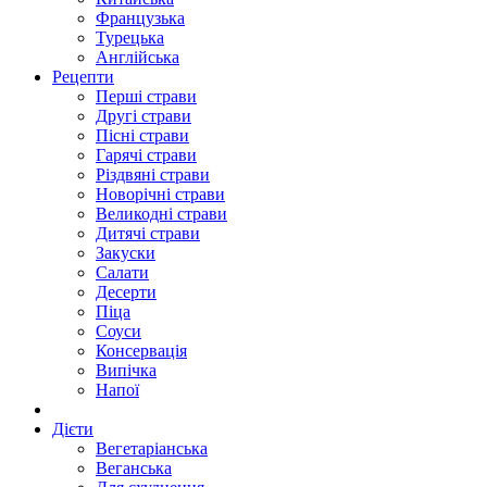
Французька
Турецька
Англійська
Рецепти
Перші страви
Другі страви
Пісні страви
Гарячі страви
Різдвяні страви
Новорічні страви
Великодні страви
Дитячі страви
Закуски
Салати
Десерти
Піца
Соуси
Консервація
Випічка
Напої
Дієти
Вегетаріанська
Веганська