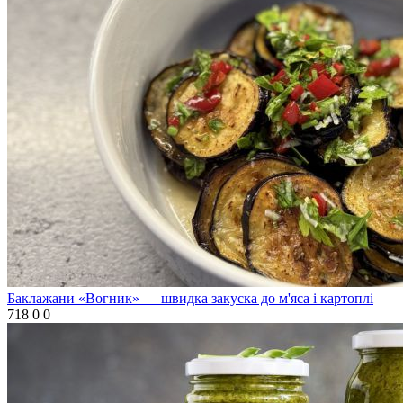
Баклажани «Вогник» — швидка закуска до м'яса і картоплі
718
0
0