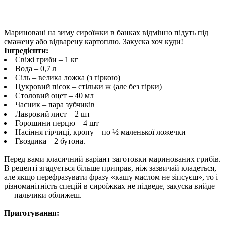
Мариновані на зиму сироїжки в банках відмінно підуть під
смажену або відварену картоплю. Закуска хоч куди!
Інгредієнти:
Свіжі гриби – 1 кг
Вода – 0,7 л
Сіль – велика ложка (з гіркою)
Цукровий пісок – стільки ж (але без гірки)
Столовий оцет – 40 мл
Часник – пара зубчиків
Лавровий лист – 2 шт
Горошини перцю – 4 шт
Насіння гірчиці, кропу – по ½ маленької ложечки
Гвоздика – 2 бутона.
Перед вами класичний варіант заготовки маринованих грибів.
В рецепті згадується більше приправ, ніж зазвичай кладеться,
але якщо перефразувати фразу «кашу маслом не зіпсуєш», то і
різноманітність спецій в сироїжках не підведе, закуска вийде
— пальчики оближеш.
Приготування: