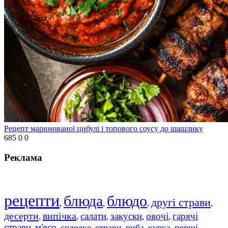
Рецепт маринованої цибулі і топового соусу до шашлику
685
0
0
Реклама
рецепти
блюда
блюдо
другі страви
,
,
,
,
десерти
випічка
салати
закуски
овочі
гарячі
,
,
,
,
,
страви
м'ясо
солодке
страви
риба
курка
перші
,
,
,
,
,
,