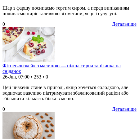
Шар з фаршу посипаємо тертим сиром, а перед випіканням
поливаємо пиріг заливкою зі сметани, яєць і сулугуні.
0
Детальніше
Фітнес-чизкейк з малиною — ніжна сирна запіканка на
сніданок
26-Jun, 07:00
•
253
•
0
Цей чизкейк стане в пригоді, якщо хочеться солодкого, але
водночас важливо підтримувати збалансований раціон або
збільшити кількість білка в меню.
0
Детальніше