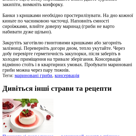
закипіти, вимкніть конфорку.
Банки з кришками необхідно простерилізувати. На дно кожної
киньте по часниковою часточці. Наповніть ємності
сироїжками, влийте доверху маринад (гриби не варто
набивати дуже щільно).
Закрутіть заготівлю гвинтовими кришками або загорніть
залізниці. Переверніть догори дном, тепло укутайте. Через
добу перевірте герметичність закупорки, після заберіть в
холодне приміщення на тривале зберігання. Консервація
відмінно стоїть і в квартирних умовах. Пробувати мариновані
гриби можна через пару тижнів.
Теги:
мариновані гриби
,
консервація
Дивіться інші страви та рецепти