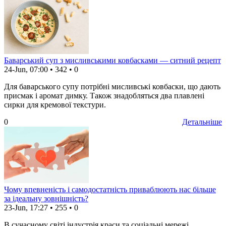
Баварський суп з мисливськими ковбасками — ситний рецепт
24-Jun, 07:00
•
342
•
0
Для баварського супу потрібні мисливські ковбаски, що дають
присмак і аромат димку. Також знадобляться два плавлені
сирки для кремової текстури.
0
Детальніше
Чому впевненість і самодостатність приваблюють нас більше
за ідеальну зовнішність?
23-Jun, 17:27
•
255
•
0
В сучасному світі індустрія краси та соціальні мережі