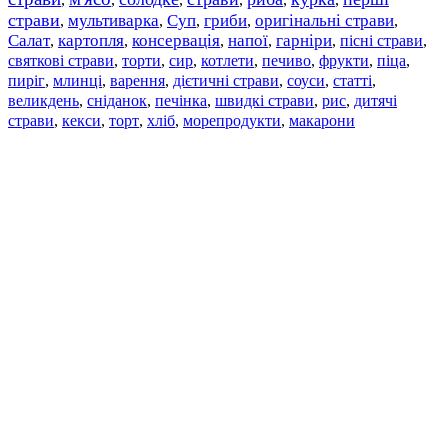
страви
мультиварка
Суп
гриби
оригінальні страви
,
,
,
,
,
Салат
картопля
консервація
напої
гарніри
пісні страви
,
,
,
,
,
,
святкові страви
торти
сир
котлети
печиво
фрукти
піца
,
,
,
,
,
,
,
пиріг
млинці
варення
дієтичні страви
соуси
статті
,
,
,
,
,
,
великдень
сніданок
печінка
швидкі страви
рис
дитячі
,
,
,
,
,
страви
,
кекси
,
торт
,
хліб
,
морепродукти
,
макарони