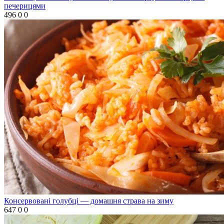
печерицями
496
0
0
Консервовані голубці — домашня страва на зиму
647
0
0