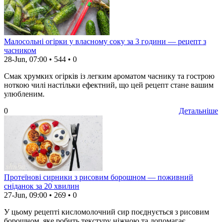
Малосольні огірки у власному соку за 3 години — рецепт з
часником
28-Jun, 07:00
•
544
•
0
Смак хрумких огірків із легким ароматом часнику та гострою
ноткою чилі настільки ефектний, що цей рецепт стане вашим
улюбленим.
0
Детальніше
Протеїнові сирники з рисовим борошном — поживний
сніданок за 20 хвилин
27-Jun, 09:00
•
269
•
0
У цьому рецепті кисломолочний сир поєднується з рисовим
борошном, яке робить текстуру ніжною та допомагає