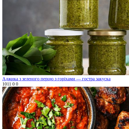
Аджика з зеленого перцю з горіхами — гостра закуска
1011
0
0