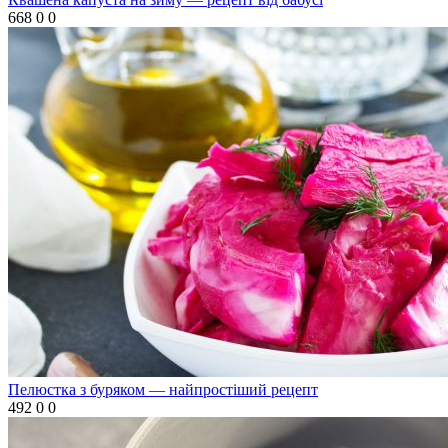
668
0
0
Пелюстка з буряком — найпростіший рецепт
492
0
0