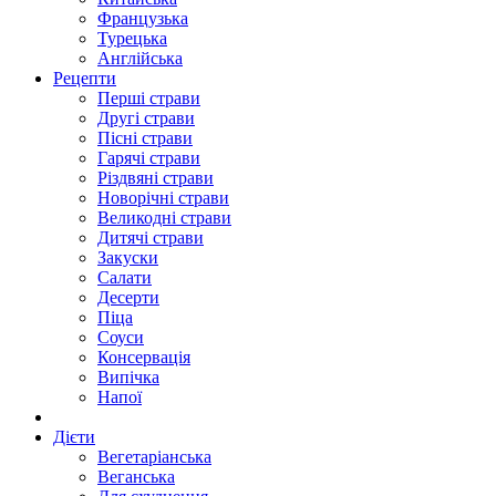
Французька
Турецька
Англійська
Рецепти
Перші страви
Другі страви
Пісні страви
Гарячі страви
Різдвяні страви
Новорічні страви
Великодні страви
Дитячі страви
Закуски
Салати
Десерти
Піца
Соуси
Консервація
Випічка
Напої
Дієти
Вегетаріанська
Веганська