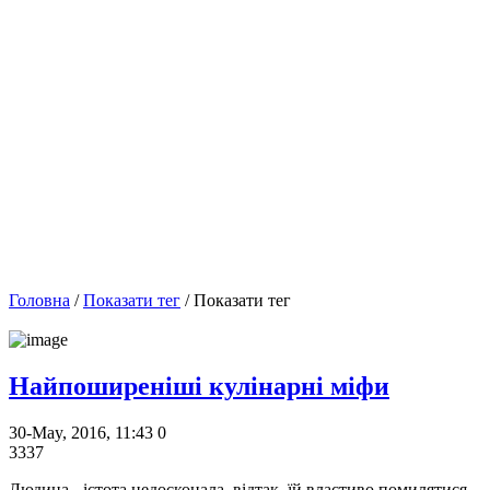
Головна
/
Показати тег
/ Показати тег
Найпоширеніші кулінарні міфи
30-May, 2016, 11:43
0
3337
Людина - істота недосконала, відтак, їй властиво помилятися.