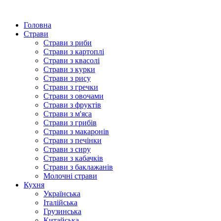
Головна
Страви
Страви з риби
Страви з картоплі
Страви з квасолі
Страви з курки
Страви з рису
Страви з гречки
Страви з овочами
Страви з фруктів
Страви з м'яса
Страви з грибів
Страви з макаронів
Страви з печінки
Страви з сиру
Страви з кабачків
Страви з баклажанів
Молочні страви
Кухня
Українська
Італійська
Грузинська
Китайська