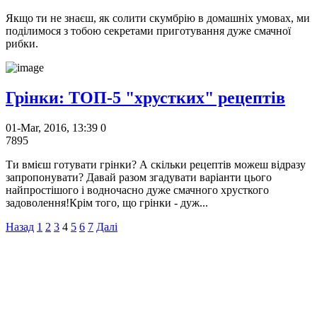
Якщо ти не знаєш, як солити скумбрію в домашніх умовах, ми
поділимося з тобою секретами приготування дуже смачної
рибки.
Грінки: ТОП-5 "хрустких" рецептів
01-Mar, 2016, 13:39
0
7895
Ти вмієш готувати грінки? А скільки рецептів можеш відразу
запропонувати? Давай разом згадувати варіанти цього
найпростішого і водночасно дуже смачного хрусткого
задоволення!Крім того, що грінки - дуж...
Назад
1
2
3
4
5
6
7
Далі