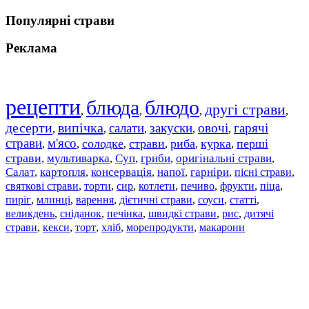
Популярні страви
Реклама
рецепти
блюда
блюдо
другі страви
,
,
,
,
десерти
випічка
салати
закуски
овочі
гарячі
,
,
,
,
,
страви
м'ясо
солодке
страви
риба
курка
перші
,
,
,
,
,
,
страви
мультиварка
Суп
гриби
оригінальні страви
,
,
,
,
,
Салат
картопля
консервація
напої
гарніри
пісні страви
,
,
,
,
,
,
святкові страви
торти
сир
котлети
печиво
фрукти
піца
,
,
,
,
,
,
,
пиріг
млинці
варення
дієтичні страви
соуси
статті
,
,
,
,
,
,
великдень
сніданок
печінка
швидкі страви
рис
дитячі
,
,
,
,
,
страви
,
кекси
,
торт
,
хліб
,
морепродукти
,
макарони