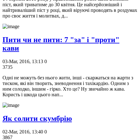
піст, який триватиме до 30 квітня. Це найсерйозніший і
найтриваліший піст у році, який віруючі проводять в роздумах
про своє життя і молитвах, д...
Пити чи не пити: 7 "за" і "проти"
кави
03-Mar, 2016, 13:13
0
3735
Одні не можуть без нього жити, інші - скаржаться на жарти з
тиском, які він творить, зневоднення і тахікардію. Одним з
ним солодко, іншим - гірко. Хто це? Ну звичайно ж кава.
Користь і шкода цього нап...
Як солити скумбрію
02-Mar, 2016, 13:40
0
3867