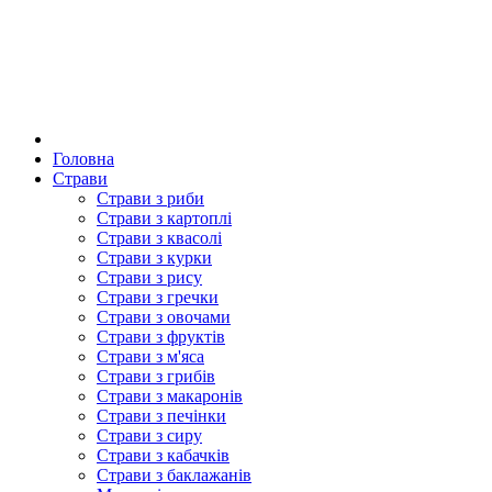
Головна
Страви
Страви з риби
Страви з картоплі
Страви з квасолі
Страви з курки
Страви з рису
Страви з гречки
Страви з овочами
Страви з фруктів
Страви з м'яса
Страви з грибів
Страви з макаронів
Страви з печінки
Страви з сиру
Страви з кабачків
Страви з баклажанів