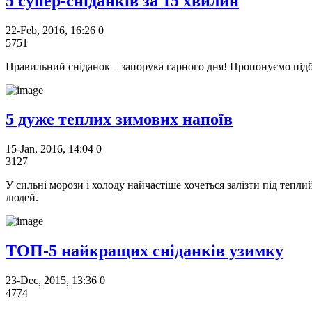
5 супер-сніданків за 15 хвилин
22-Feb, 2016, 16:26
0
5751
Правильний сніданок – запорука гарного дня! Пропонуємо підбір
5 дуже теплих зимових напоїв
15-Jan, 2016, 14:04
0
3127
У сильні морози і холоду найчастіше хочеться залізти під тепли
людей.
ТОП-5 найкращих сніданків узимку
23-Dec, 2015, 13:36
0
4774