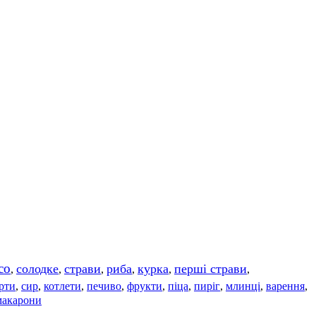
со
солодке
страви
риба
курка
перші страви
,
,
,
,
,
,
рти
сир
котлети
печиво
фрукти
піца
пиріг
млинці
варення
,
,
,
,
,
,
,
,
,
макарони