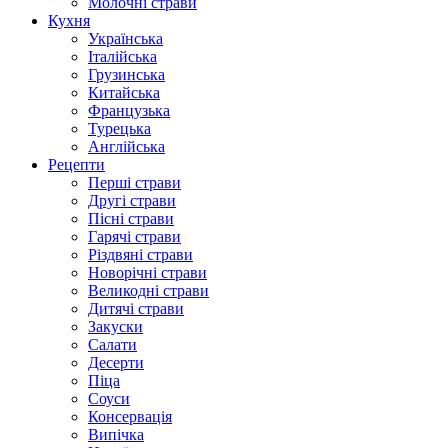
Молочні страви
Кухня
Українська
Італійська
Грузинська
Китайська
Французька
Турецька
Англійська
Рецепти
Перші страви
Другі страви
Пісні страви
Гарячі страви
Різдвяні страви
Новорічні страви
Великодні страви
Дитячі страви
Закуски
Салати
Десерти
Піца
Соуси
Консервація
Випічка