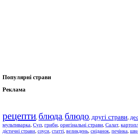
Популярні страви
Реклама
рецепти
блюда
блюдо
другі страви
де
,
,
,
,
мультиварка
Суп
гриби
оригінальні страви
Салат
картоп
,
,
,
,
,
дієтичні страви
соуси
статті
великдень
сніданок
печінка
шви
,
,
,
,
,
,