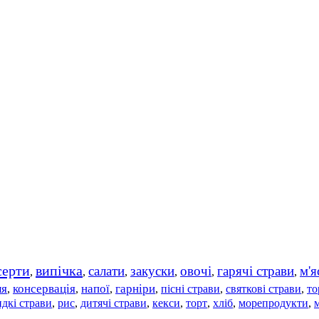
серти
випічка
салати
закуски
овочі
гарячі страви
м'я
,
,
,
,
,
,
ля
консервація
напої
гарніри
пісні страви
святкові страви
то
,
,
,
,
,
,
дкі страви
рис
дитячі страви
,
,
,
кекси
,
торт
,
хліб
,
морепродукти
,