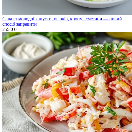
Салат з молодої капусти, огірків, кропу і сметани — новий
спосіб заправити
255
0
0