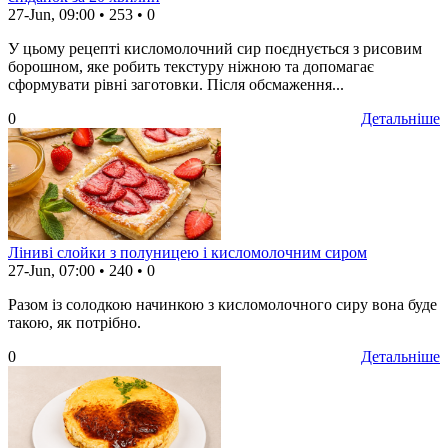
27-Jun, 09:00
•
253
•
0
У цьому рецепті кисломолочний сир поєднується з рисовим
борошном, яке робить текстуру ніжною та допомагає
сформувати рівні заготовки. Після обсмаження...
0
Детальніше
Ліниві слойки з полуницею і кисломолочним сиром
27-Jun, 07:00
•
240
•
0
Разом із солодкою начинкою з кисломолочного сиру вона буде
такою, як потрібно.
0
Детальніше