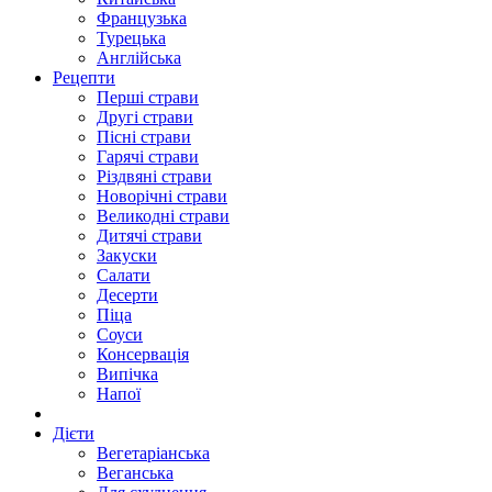
Французька
Турецька
Англійська
Рецепти
Перші страви
Другі страви
Пісні страви
Гарячі страви
Різдвяні страви
Новорічні страви
Великодні страви
Дитячі страви
Закуски
Салати
Десерти
Піца
Соуси
Консервація
Випічка
Напої
Дієти
Вегетаріанська
Веганська