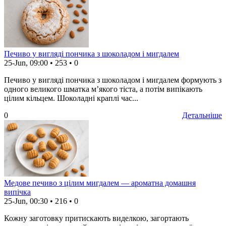
Печиво у вигляді пончика з шоколадом і мигдалем
25-Jun, 09:00
•
253
•
0
Печиво у вигляді пончика з шоколадом і мигдалем формують з
одного великого шматка м’якого тіста, а потім випікають
цілим кільцем. Шоколадні краплі час...
0
Детальніше
Медове печиво з цілим мигдалем — ароматна домашня
випічка
25-Jun, 00:30
•
216
•
0
Кожну заготовку притискають виделкою, загортають