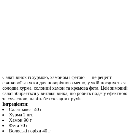
Салат-вінок із хурмою, хамоном і фетою — це рецепт
святкової закуски для новорічного меню, у якій поєднується
солодка хурма, солоний хамон та кремова фета. Цей зимовий
салат збирається у вигляді вінка, що робить подачу ефектною
та сучасною, навіть без складних рухів.
Інгредієнти:
Салат мікс 140 г
Хурма 2 шт.
Хамон 90 г
Фета 70 г
Волоські горіхи 40 г