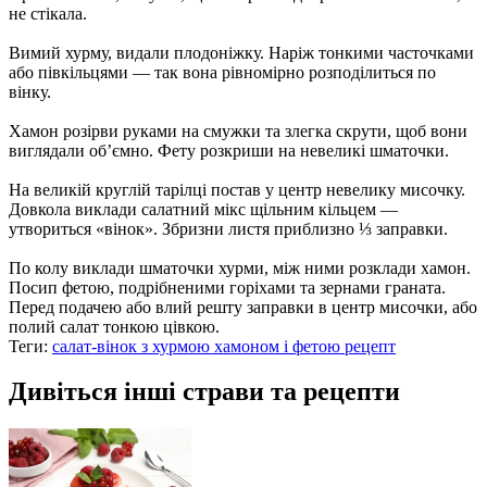
не стікала.
Вимий хурму, видали плодоніжку. Наріж тонкими часточками
або півкільцями — так вона рівномірно розподілиться по
вінку.
Хамон розірви руками на смужки та злегка скрути, щоб вони
виглядали об’ємно. Фету розкриши на невеликі шматочки.
На великій круглій тарілці постав у центр невелику мисочку.
Довкола виклади салатний мікс щільним кільцем —
утвориться «вінок». Збризни листя приблизно ⅓ заправки.
По колу виклади шматочки хурми, між ними розклади хамон.
Посип фетою, подрібненими горіхами та зернами граната.
Перед подачею або влий решту заправки в центр мисочки, або
полий салат тонкою цівкою.
Теги:
салат-вінок з хурмою хамоном і фетою рецепт
Дивіться інші страви та рецепти