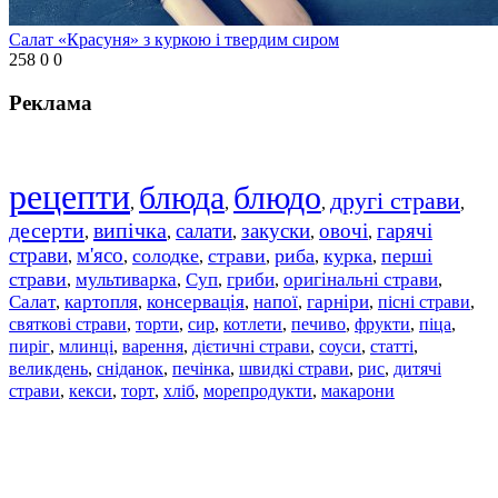
Салат «Красуня» з куркою і твердим сиром
258
0
0
Реклама
рецепти
блюда
блюдо
другі страви
,
,
,
,
десерти
випічка
салати
закуски
овочі
гарячі
,
,
,
,
,
страви
м'ясо
солодке
страви
риба
курка
перші
,
,
,
,
,
,
страви
мультиварка
Суп
гриби
оригінальні страви
,
,
,
,
,
Салат
картопля
консервація
напої
гарніри
пісні страви
,
,
,
,
,
,
святкові страви
торти
сир
котлети
печиво
фрукти
піца
,
,
,
,
,
,
,
пиріг
млинці
варення
дієтичні страви
соуси
статті
,
,
,
,
,
,
великдень
сніданок
печінка
швидкі страви
рис
дитячі
,
,
,
,
,
страви
,
кекси
,
торт
,
хліб
,
морепродукти
,
макарони