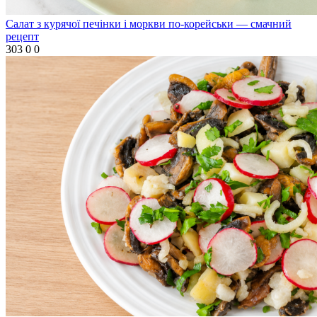
Салат з курячої печінки і моркви по-корейськи — смачний
рецепт
303
0
0