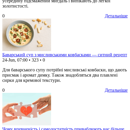
усередину підсмажений мигдаль і випікають до легкої
золотистості.
0
Детальніше
Баварський суп з мисливськими ковбасками — ситний рецепт
24-Jun, 07:00
•
323
•
0
Для баварського супу потрібні мисливські ковбаски, що дають
присмак і аромат димку. Також знадобляться два плавлені
сирки для кремової текстури.
0
Детальніше
Чому впевненість і самодостатність приваблюють нас більше