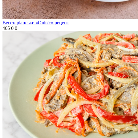
Вегетаріанське «Олів'є» рецепт
465
0
0