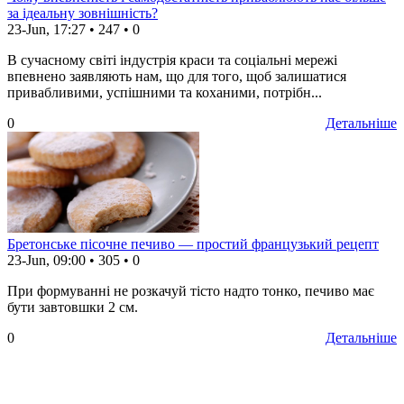
за ідеальну зовнішність?
23-Jun, 17:27
•
247
•
0
В сучасному світі індустрія краси та соціальні мережі
впевнено заявляють нам, що для того, щоб залишатися
привабливими, успішними та коханими, потрібн...
0
Детальніше
Бретонське пісочне печиво — простий французький рецепт
23-Jun, 09:00
•
305
•
0
При формуванні не розкачуй тісто надто тонко, печиво має
бути завтовшки 2 см.
0
Детальніше