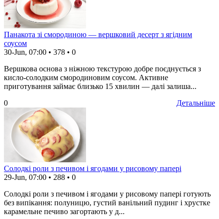
Панакота зі смородиною — вершковий десерт з ягідним
соусом
30-Jun, 07:00
•
378
•
0
Вершкова основа з ніжною текстурою добре поєднується з
кисло-солодким смородиновим соусом. Активне
приготування займає близько 15 хвилин — далі залиша...
0
Детальніше
Солодкі роли з печивом і ягодами у рисовому папері
29-Jun, 07:00
•
288
•
0
Солодкі роли з печивом і ягодами у рисовому папері готують
без випікання: полуницю, густий ванільний пудинг і хрустке
карамельне печиво загортають у д...