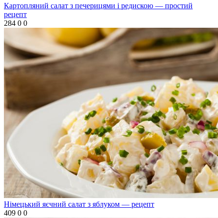
Картопляний салат з печерицями і редискою — простий
рецепт
284
0
0
Німецький яєчний салат з яблуком — рецепт
409
0
0