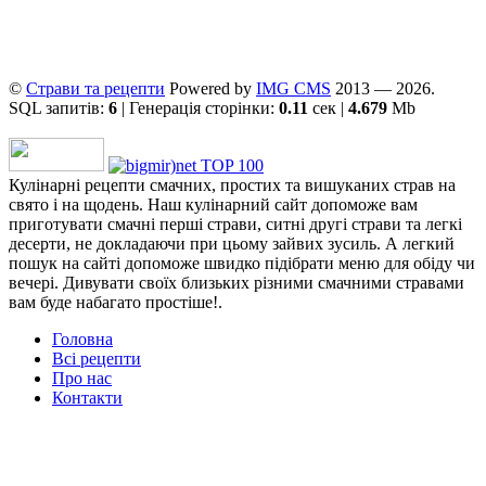
©
Страви та рецепти
Powered by
ІMG CMS
2013 — 2026.
SQL запитів:
6
| Генерація сторінки:
0.11
сек |
4.679
Mb
Кулінарні рецепти смачних, простих та вишуканих страв на
свято і на щодень. Наш кулінарний сайт допоможе вам
приготувати смачні перші страви, ситні другі страви та легкі
десерти, не докладаючи при цьому зайвих зусиль. А легкий
пошук на сайті допоможе швидко підібрати меню для обіду чи
вечері. Дивувати своїх близьких різними смачними стравами
вам буде набагато простіше!.
Головна
Всі рецепти
Про нас
Контакти