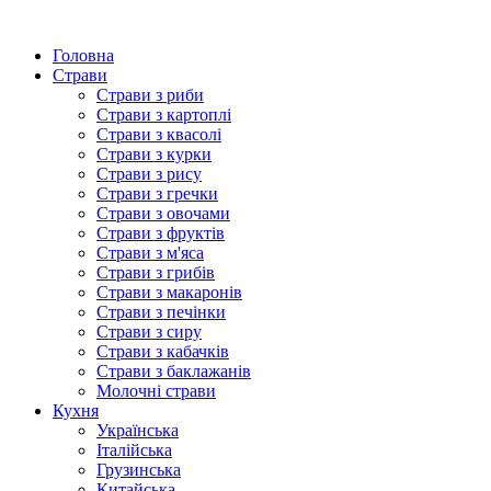
Головна
Страви
Страви з риби
Страви з картоплі
Страви з квасолі
Страви з курки
Страви з рису
Страви з гречки
Страви з овочами
Страви з фруктів
Страви з м'яса
Страви з грибів
Страви з макаронів
Страви з печінки
Страви з сиру
Страви з кабачків
Страви з баклажанів
Молочні страви
Кухня
Українська
Італійська
Грузинська
Китайська