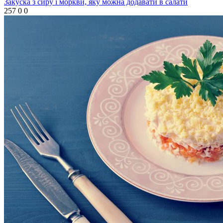
Закуска з сиру і моркви, яку можна додавати в салати
257
0
0