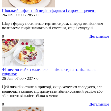
Швидкий вафельний пиріг з фаршем і сиром — рецепт
26-Jun, 09:00
•
285
•
0
Шар з фаршу посипаємо тертим сиром, а перед випіканням
поливаємо пиріг заливкою зі сметани, яєць і сулугуні.
0
Детальніше
Фітнес-чизкейк з малиною — ніжна сирна запіканка на
сніданок
26-Jun, 07:00
•
237
•
0
Цей чизкейк стане в пригоді, якщо хочеться солодкого, але
водночас важливо підтримувати збалансований раціон або
збільшити кількість білка в меню.
0
Детальніше