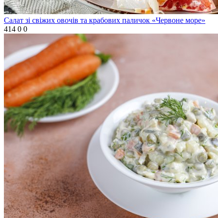
Салат зі свіжих овочів та крабових паличок «Червоне море»
414
0
0