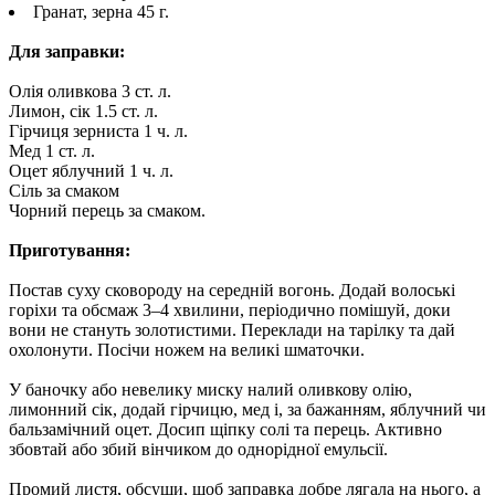
Гранат, зерна 45 г.
Для заправки:
Олія оливкова 3 ст. л.
Лимон, сік 1.5 ст. л.
Гірчиця зерниста 1 ч. л.
Мед 1 ст. л.
Оцет яблучний 1 ч. л.
Сіль за смаком
Чорний перець за смаком.
Приготування:
Постав суху сковороду на середній вогонь. Додай волоські
горіхи та обсмаж 3–4 хвилини, періодично помішуй, доки
вони не стануть золотистими. Переклади на тарілку та дай
охолонути. Посічи ножем на великі шматочки.
У баночку або невелику миску налий оливкову олію,
лимонний сік, додай гірчицю, мед і, за бажанням, яблучний чи
бальзамічний оцет. Досип щіпку солі та перець. Активно
збовтай або збий вінчиком до однорідної емульсії.
Промий листя, обсуши, щоб заправка добре лягала на нього, а