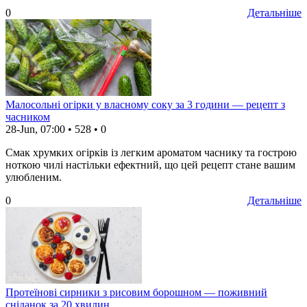
0
Детальніше
Малосольні огірки у власному соку за 3 години — рецепт з
часником
28-Jun, 07:00
•
528
•
0
Смак хрумких огірків із легким ароматом часнику та гострою
ноткою чилі настільки ефектний, що цей рецепт стане вашим
улюбленим.
0
Детальніше
Протеїнові сирники з рисовим борошном — поживний
сніданок за 20 хвилин