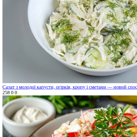
Салат з молодої капусти, огірків, кропу і сметани — новий спо
258
0
0