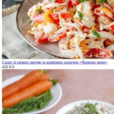
Салат зі свіжих овочів та крабових паличок «Червоне море»
416
0
0