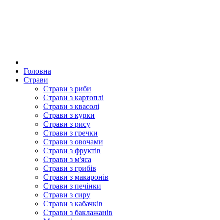
Головна
Страви
Страви з риби
Страви з картоплі
Страви з квасолі
Страви з курки
Страви з рису
Страви з гречки
Страви з овочами
Страви з фруктів
Страви з м'яса
Страви з грибів
Страви з макаронів
Страви з печінки
Страви з сиру
Страви з кабачків
Страви з баклажанів