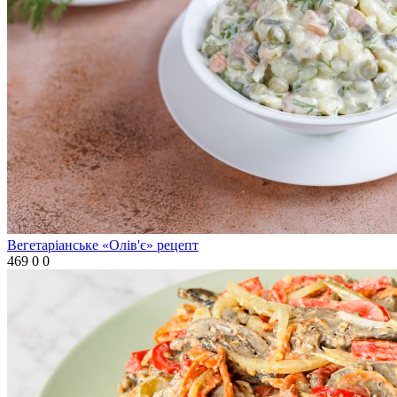
Вегетаріанське «Олів'є» рецепт
469
0
0