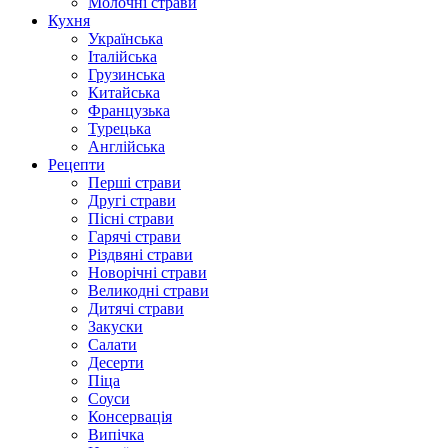
Молочні страви
Кухня
Українська
Італійська
Грузинська
Китайська
Французька
Турецька
Англійська
Рецепти
Перші страви
Другі страви
Пісні страви
Гарячі страви
Різдвяні страви
Новорічні страви
Великодні страви
Дитячі страви
Закуски
Салати
Десерти
Піца
Соуси
Консервація
Випічка