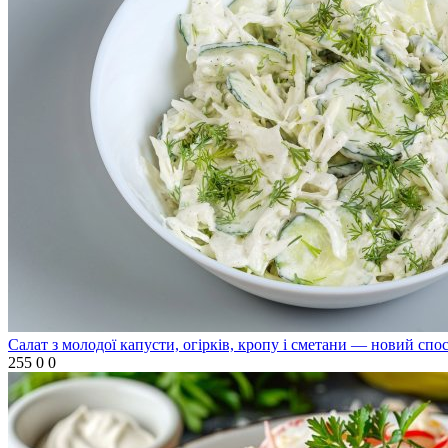
Салат з молодої капусти, огірків, кропу і сметани — новий спо
255
0
0