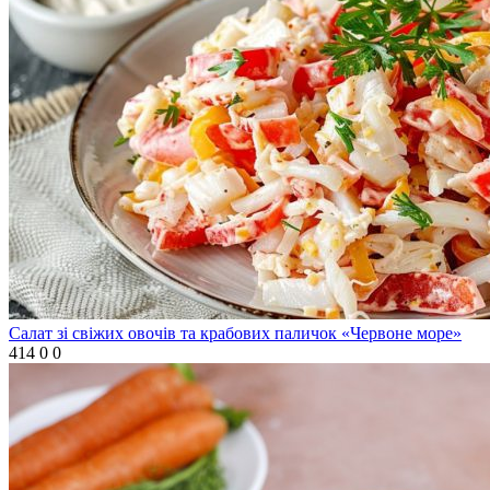
Салат зі свіжих овочів та крабових паличок «Червоне море»
414
0
0