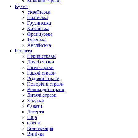
Молочні страви
Кухня
Українська
Італійська
Грузинська
Китайська
Французька
Турецька
Англійська
Рецепти
Перші страви
Другі страви
Пісні страви
Гарячі страви
Різдвяні страви
Новорічні страви
Великодні страви
Дитячі страви
Закуски
Салати
Десерти
Піца
Соуси
Консервація
Випічка