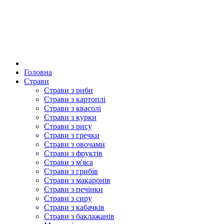
Головна
Страви
Страви з риби
Страви з картоплі
Страви з квасолі
Страви з курки
Страви з рису
Страви з гречки
Страви з овочами
Страви з фруктів
Страви з м'яса
Страви з грибів
Страви з макаронів
Страви з печінки
Страви з сиру
Страви з кабачків
Страви з баклажанів