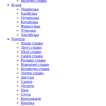
Молочні страви
Кухня
Українська
Італійська
Грузинська
Китайська
Французька
Турецька
Англійська
Рецепти
Перші страви
Другі страви
Пісні страви
Гарячі страви
Різдвяні страви
Новорічні страви
Великодні страви
Дитячі страви
Закуски
Салати
Десерти
Піца
Соуси
Консервація
Випічка