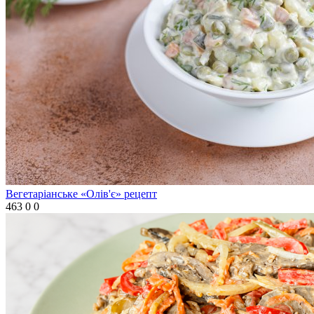
Вегетаріанське «Олів'є» рецепт
463
0
0