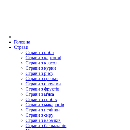
Головна
Страви
Страви з риби
Страви з картоплі
Страви з квасолі
Страви з курки
Страви з рису
Страви з гречки
Страви з овочами
Страви з фруктів
Страви з м'яса
Страви з грибів
Страви з макаронів
Страви з печінки
Страви з сиру
Страви з кабачків
Страви з баклажанів