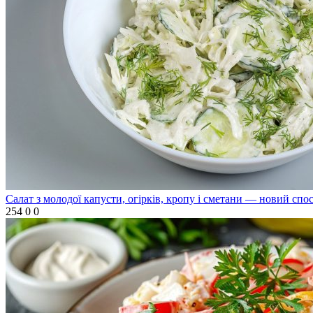
Салат з молодої капусти, огірків, кропу і сметани — новий спо
254
0
0