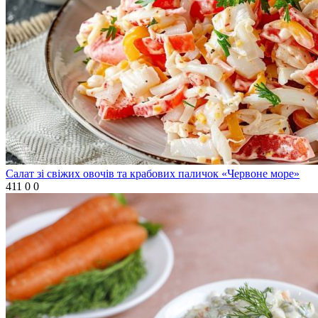
Салат зі свіжих овочів та крабових паличок «Червоне море»
411
0
0