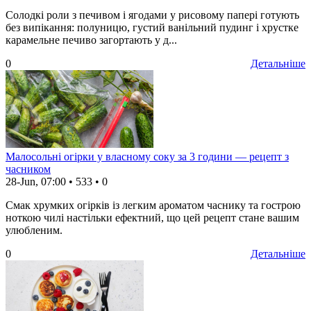
Солодкі роли з печивом і ягодами у рисовому папері готують
без випікання: полуницю, густий ванільний пудинг і хрустке
карамельне печиво загортають у д...
0
Детальніше
Малосольні огірки у власному соку за 3 години — рецепт з
часником
28-Jun, 07:00
•
533
•
0
Смак хрумких огірків із легким ароматом часнику та гострою
ноткою чилі настільки ефектний, що цей рецепт стане вашим
улюбленим.
0
Детальніше