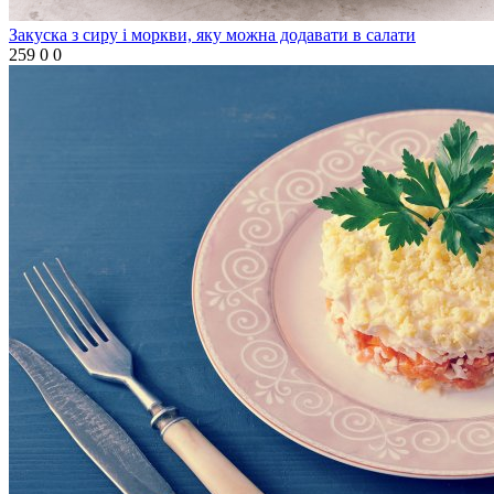
Закуска з сиру і моркви, яку можна додавати в салати
259
0
0