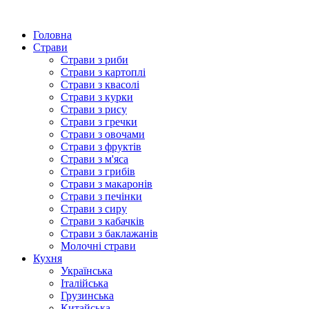
Головна
Страви
Страви з риби
Страви з картоплі
Страви з квасолі
Страви з курки
Страви з рису
Страви з гречки
Страви з овочами
Страви з фруктів
Страви з м'яса
Страви з грибів
Страви з макаронів
Страви з печінки
Страви з сиру
Страви з кабачків
Страви з баклажанів
Молочні страви
Кухня
Українська
Італійська
Грузинська
Китайська