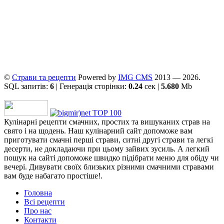
©
Страви та рецепти
Powered by
ІMG CMS
2013 — 2026.
SQL запитів:
6
| Генерація сторінки:
0.24
сек |
5.680
Mb
Кулінарні рецепти смачних, простих та вишуканих страв на
свято і на щодень. Наш кулінарний сайт допоможе вам
приготувати смачні перші страви, ситні другі страви та легкі
десерти, не докладаючи при цьому зайвих зусиль. А легкий
пошук на сайті допоможе швидко підібрати меню для обіду чи
вечері. Дивувати своїх близьких різними смачними стравами
вам буде набагато простіше!.
Головна
Всі рецепти
Про нас
Контакти