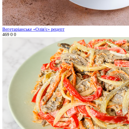
Вегетаріанське «Олів'є» рецепт
469
0
0