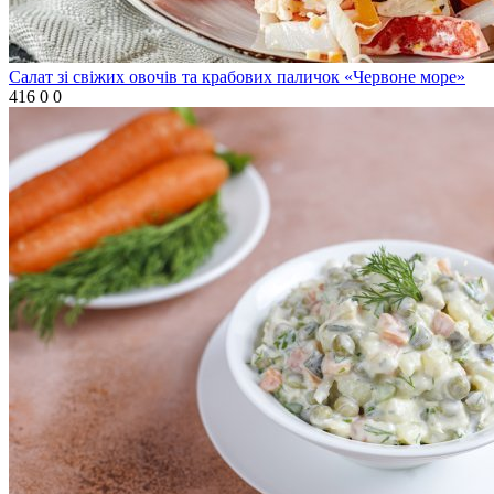
Салат зі свіжих овочів та крабових паличок «Червоне море»
416
0
0