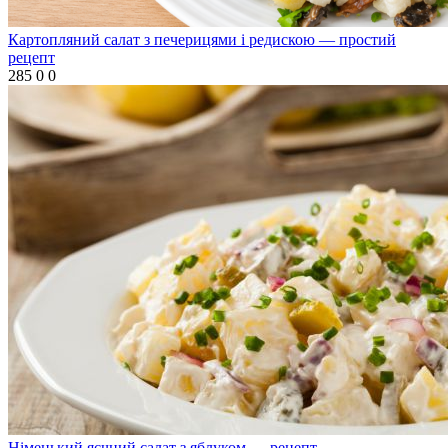
Картопляний салат з печерицями і редискою — простий
рецепт
285
0
0
Німецький яєчний салат з яблуком — рецепт