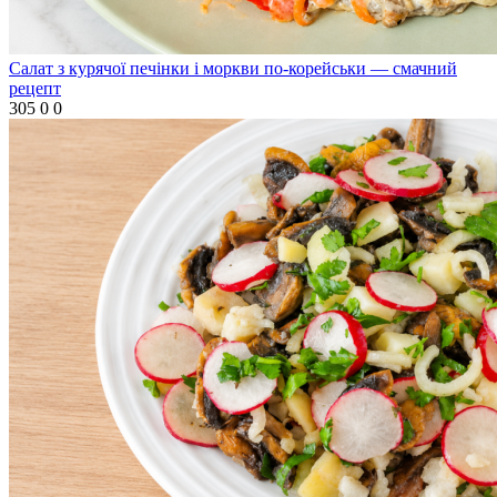
Салат з курячої печінки і моркви по-корейськи — смачний
рецепт
305
0
0