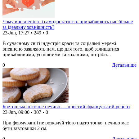
Чому впевненість і самодостатність приваблюють нас більше
за ідеальну зовнішність?
23-Jun, 17:27
•
249
•
0
В сучасному світі індустрія краси та соціальні мережі
впевнено заявляють нам, що для того, щоб залишатися
привабливими, успішними та коханими, потрібн...
0
Детальніше
Бретонське пісочне печиво — простий французький рецепт
23-Jun, 09:00
•
307
•
0
При формуванні не розкачуй тісто надто тонко, печиво має
бути завтовшки 2 см.
0
Детальніше