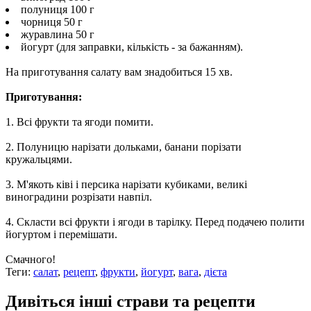
полуниця 100 г
чорниця 50 г
журавлина 50 г
йогурт (для заправки, кількість - за бажанням).
На приготування салату вам знадобиться 15 хв.
Приготування:
1. Всі фрукти та ягоди помити.
2. Полуницю нарізати дольками, банани порізати
кружальцями.
3. М'якоть ківі і персика нарізати кубиками, великі
виноградини розрізати навпіл.
4. Скласти всі фрукти і ягоди в тарілку. Перед подачею полити
йогуртом і перемішати.
Смачного!
Теги:
салат
,
рецепт
,
фрукти
,
йогурт
,
вага
,
дієта
Дивіться інші страви та рецепти