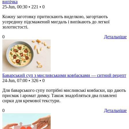
випічка
25-Jun, 00:30
•
221
•
0
Кожну заготовку притискають виделкою, загортають
усередину підсмажений мигдаль і випікають до легкої
золотистості.
0
Детальніше
Баварський суп з мисливськими ковбасками — ситний рецепт
24-Jun, 07:00
•
326
•
0
Для баварського супу потрібні мисливські ковбаски, що дають
присмак і аромат димку. Також знадобляться два плавлені
сирки для кремової текстури.
0
Детальніше