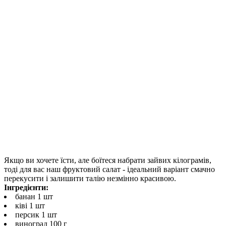
Якщо ви хочете їсти, але боїтеся набрати зайвих кілограмів,
тоді для вас наш фруктовий салат - ідеальний варіант смачно
перекусити і залишити талію незмінно красивою.
Інгредієнти:
банан 1 шт
ківі 1 шт
персик 1 шт
виноград 100 г