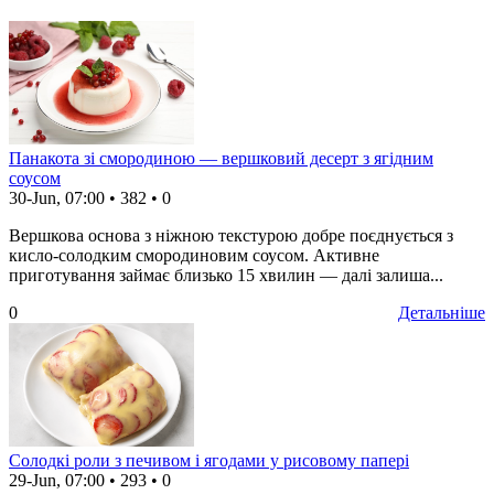
Панакота зі смородиною — вершковий десерт з ягідним
соусом
30-Jun, 07:00
•
382
•
0
Вершкова основа з ніжною текстурою добре поєднується з
кисло-солодким смородиновим соусом. Активне
приготування займає близько 15 хвилин — далі залиша...
0
Детальніше
Солодкі роли з печивом і ягодами у рисовому папері
29-Jun, 07:00
•
293
•
0