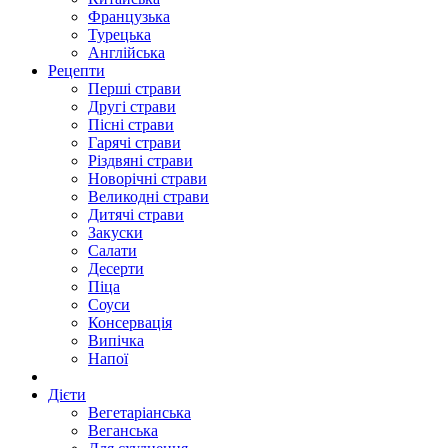
Французька
Турецька
Англійська
Рецепти
Перші страви
Другі страви
Пісні страви
Гарячі страви
Різдвяні страви
Новорічні страви
Великодні страви
Дитячі страви
Закуски
Салати
Десерти
Піца
Соуси
Консервація
Випічка
Напої
Дієти
Вегетаріанська
Веганська