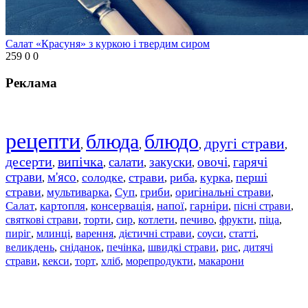
Салат «Красуня» з куркою і твердим сиром
259
0
0
Реклама
рецепти
блюда
блюдо
другі страви
,
,
,
,
десерти
випічка
салати
закуски
овочі
гарячі
,
,
,
,
,
страви
м'ясо
солодке
страви
риба
курка
перші
,
,
,
,
,
,
страви
мультиварка
Суп
гриби
оригінальні страви
,
,
,
,
,
Салат
картопля
консервація
напої
гарніри
пісні страви
,
,
,
,
,
,
святкові страви
торти
сир
котлети
печиво
фрукти
піца
,
,
,
,
,
,
,
пиріг
млинці
варення
дієтичні страви
соуси
статті
,
,
,
,
,
,
великдень
сніданок
печінка
швидкі страви
рис
дитячі
,
,
,
,
,
страви
,
кекси
,
торт
,
хліб
,
морепродукти
,
макарони