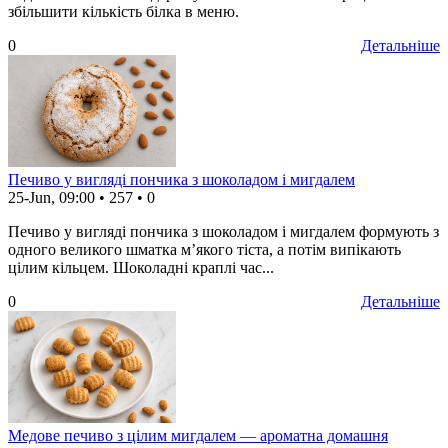
збільшити кількість білка в меню.
0
Детальніше
Печиво у вигляді пончика з шоколадом і мигдалем
25-Jun, 09:00
•
257
•
0
Печиво у вигляді пончика з шоколадом і мигдалем формують з
одного великого шматка м’якого тіста, а потім випікають
цілим кільцем. Шоколадні краплі час...
0
Детальніше
Медове печиво з цілим мигдалем — ароматна домашня