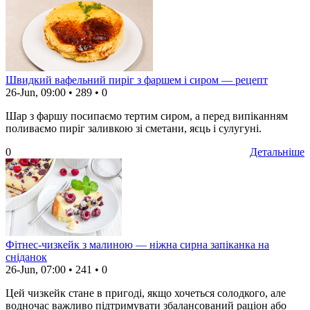
Швидкий вафельний пиріг з фаршем і сиром — рецепт
26-Jun, 09:00
•
289
•
0
Шар з фаршу посипаємо тертим сиром, а перед випіканням
поливаємо пиріг заливкою зі сметани, яєць і сулугуні.
0
Детальніше
Фітнес-чизкейк з малиною — ніжна сирна запіканка на
сніданок
26-Jun, 07:00
•
241
•
0
Цей чизкейк стане в пригоді, якщо хочеться солодкого, але
водночас важливо підтримувати збалансований раціон або