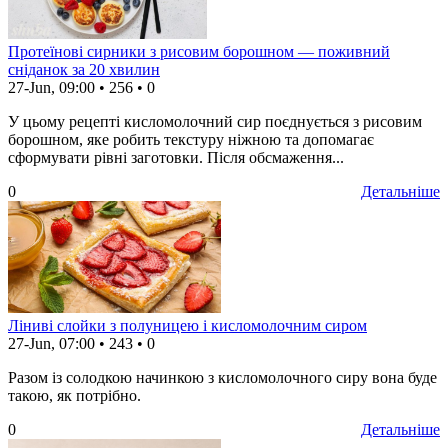
Протеїнові сирники з рисовим борошном — поживний
сніданок за 20 хвилин
27-Jun, 09:00
•
256
•
0
У цьому рецепті кисломолочний сир поєднується з рисовим
борошном, яке робить текстуру ніжною та допомагає
сформувати рівні заготовки. Після обсмаження...
0
Детальніше
Ліниві слойки з полуницею і кисломолочним сиром
27-Jun, 07:00
•
243
•
0
Разом із солодкою начинкою з кисломолочного сиру вона буде
такою, як потрібно.
0
Детальніше