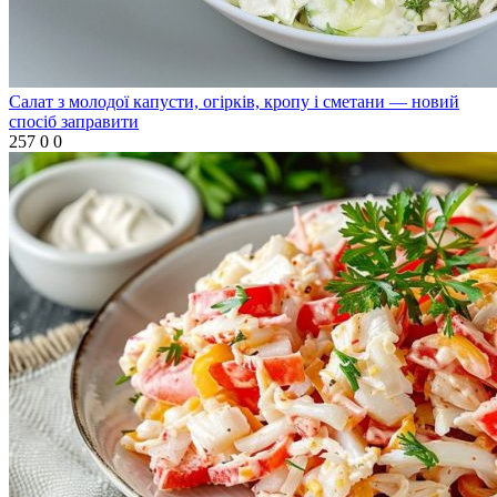
Салат з молодої капусти, огірків, кропу і сметани — новий
спосіб заправити
257
0
0