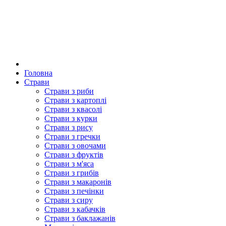
Головна
Страви
Страви з риби
Страви з картоплі
Страви з квасолі
Страви з курки
Страви з рису
Страви з гречки
Страви з овочами
Страви з фруктів
Страви з м'яса
Страви з грибів
Страви з макаронів
Страви з печінки
Страви з сиру
Страви з кабачків
Страви з баклажанів