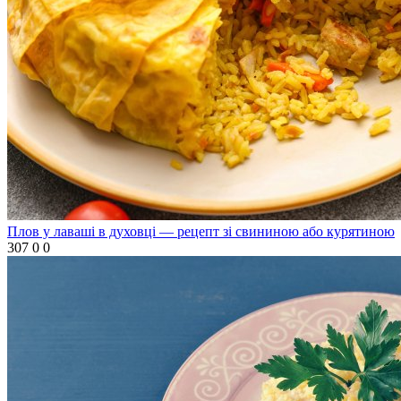
Плов у лаваші в духовці — рецепт зі свининою або курятиною
307
0
0