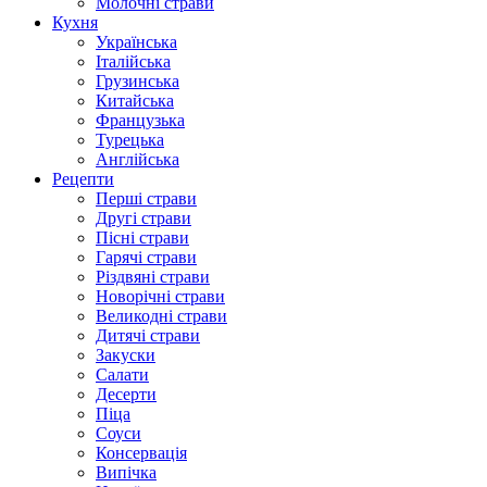
Молочні страви
Кухня
Українська
Італійська
Грузинська
Китайська
Французька
Турецька
Англійська
Рецепти
Перші страви
Другі страви
Пісні страви
Гарячі страви
Різдвяні страви
Новорічні страви
Великодні страви
Дитячі страви
Закуски
Салати
Десерти
Піца
Соуси
Консервація
Випічка