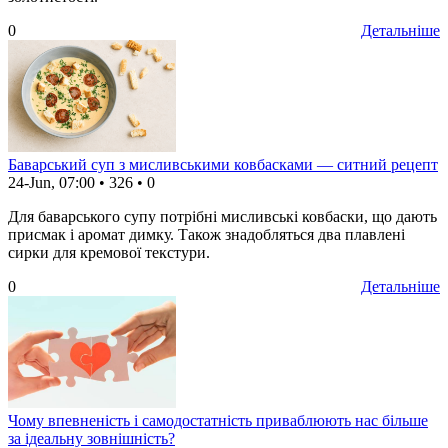
0
Детальніше
Баварський суп з мисливськими ковбасками — ситний рецепт
24-Jun, 07:00
•
326
•
0
Для баварського супу потрібні мисливські ковбаски, що дають
присмак і аромат димку. Також знадобляться два плавлені
сирки для кремової текстури.
0
Детальніше
Чому впевненість і самодостатність приваблюють нас більше
за ідеальну зовнішність?