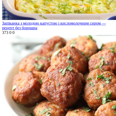
Запіканка з молодою капустою і кисломолочним сиром —
рецепт без борошна
373
0
0