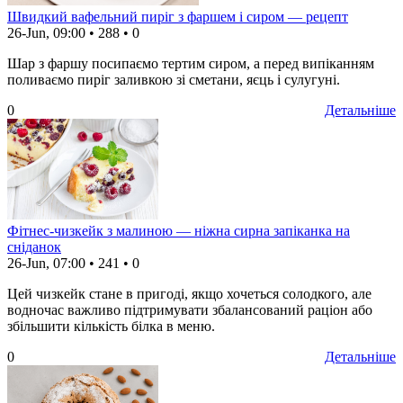
Швидкий вафельний пиріг з фаршем і сиром — рецепт
26-Jun, 09:00
•
288
•
0
Шар з фаршу посипаємо тертим сиром, а перед випіканням
поливаємо пиріг заливкою зі сметани, яєць і сулугуні.
0
Детальніше
Фітнес-чизкейк з малиною — ніжна сирна запіканка на
сніданок
26-Jun, 07:00
•
241
•
0
Цей чизкейк стане в пригоді, якщо хочеться солодкого, але
водночас важливо підтримувати збалансований раціон або
збільшити кількість білка в меню.
0
Детальніше