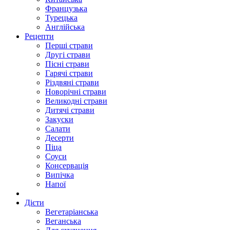
Французька
Турецька
Англійська
Рецепти
Перші страви
Другі страви
Пісні страви
Гарячі страви
Різдвяні страви
Новорічні страви
Великодні страви
Дитячі страви
Закуски
Салати
Десерти
Піца
Соуси
Консервація
Випічка
Напої
Дієти
Вегетаріанська
Веганська