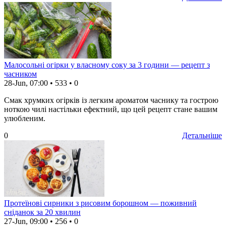
Малосольні огірки у власному соку за 3 години — рецепт з
часником
28-Jun, 07:00
•
533
•
0
Смак хрумких огірків із легким ароматом часнику та гострою
ноткою чилі настільки ефектний, що цей рецепт стане вашим
улюбленим.
0
Детальніше
Протеїнові сирники з рисовим борошном — поживний
сніданок за 20 хвилин
27-Jun, 09:00
•
256
•
0