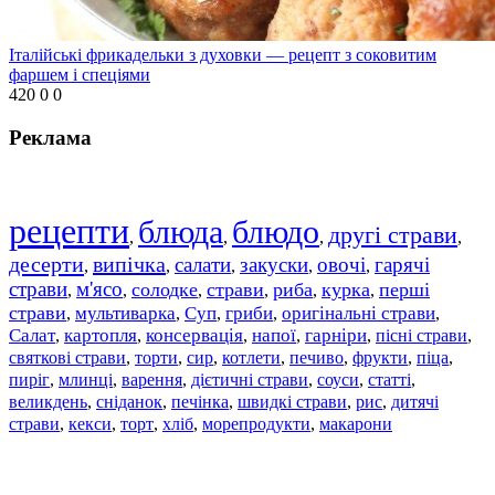
Італійські фрикадельки з духовки — рецепт з соковитим
фаршем і спеціями
420
0
0
Реклама
рецепти
блюда
блюдо
другі страви
,
,
,
,
десерти
випічка
салати
закуски
овочі
гарячі
,
,
,
,
,
страви
м'ясо
солодке
страви
риба
курка
перші
,
,
,
,
,
,
страви
мультиварка
Суп
гриби
оригінальні страви
,
,
,
,
,
Салат
картопля
консервація
напої
гарніри
пісні страви
,
,
,
,
,
,
святкові страви
торти
сир
котлети
печиво
фрукти
піца
,
,
,
,
,
,
,
пиріг
млинці
варення
дієтичні страви
соуси
статті
,
,
,
,
,
,
великдень
сніданок
печінка
швидкі страви
рис
дитячі
,
,
,
,
,
страви
,
кекси
,
торт
,
хліб
,
морепродукти
,
макарони