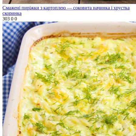
Смажені пиріжки з картоплею — соковита начинка і хрустка
скоринка
303
0
0