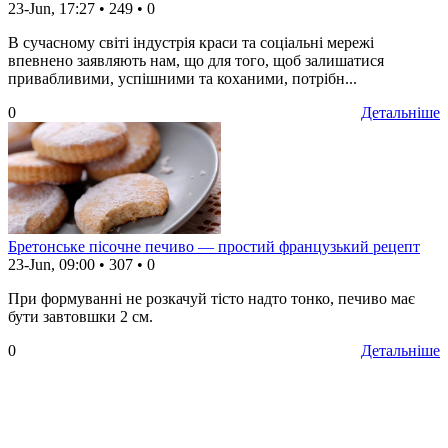
23-Jun, 17:27
•
249
•
0
В сучасному світі індустрія краси та соціальні мережі
впевнено заявляють нам, що для того, щоб залишатися
привабливими, успішними та коханими, потрібн...
0
Детальніше
Бретонське пісочне печиво — простий французький рецепт
23-Jun, 09:00
•
307
•
0
При формуванні не розкачуй тісто надто тонко, печиво має
бути завтовшки 2 см.
0
Детальніше