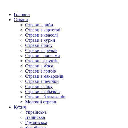
Головна
Страви
Страви з риби
Страви з картоплі
Страви з квасолі
Страви з курки
Страви з рису
Страви з гречки
Страви з овочами
Страви з фруктів
Страви з м'яса
Страви з грибів
Страви з макаронів
Страви з печінки
Страви з сиру
Страви з кабачків
Страви з баклажанів
Молочні страви
Кухня
Українська
Італійська
Грузинська
Китайська