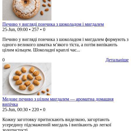
Печиво у вигляді пончика з шоколадом і мигдалем
25-Jun, 09:00
•
257
•
0
Печиво у вигляді пончика з шоколадом і мигдалем формують з
одного великого шматка м’якого тіста, а потім випікають
цілим кільцем. Шоколадні краплі час...
0
Детальніше
Медове печиво з цілим мигдалем — ароматна домашня
випічка
25-Jun, 00:30
•
220
•
0
Кожну заготовку притискають виделкою, загортають
усередину підсмажений мигдаль і випікають до легкої
золотистості.