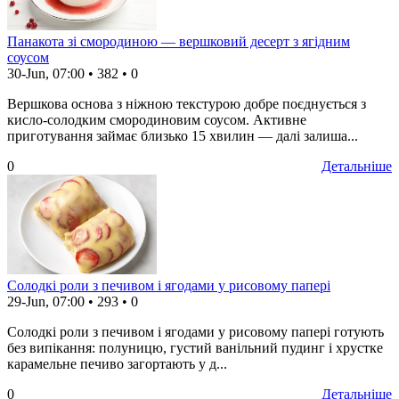
Панакота зі смородиною — вершковий десерт з ягідним
соусом
30-Jun, 07:00
•
382
•
0
Вершкова основа з ніжною текстурою добре поєднується з
кисло-солодким смородиновим соусом. Активне
приготування займає близько 15 хвилин — далі залиша...
0
Детальніше
Солодкі роли з печивом і ягодами у рисовому папері
29-Jun, 07:00
•
293
•
0
Солодкі роли з печивом і ягодами у рисовому папері готують
без випікання: полуницю, густий ванільний пудинг і хрустке
карамельне печиво загортають у д...
0
Детальніше