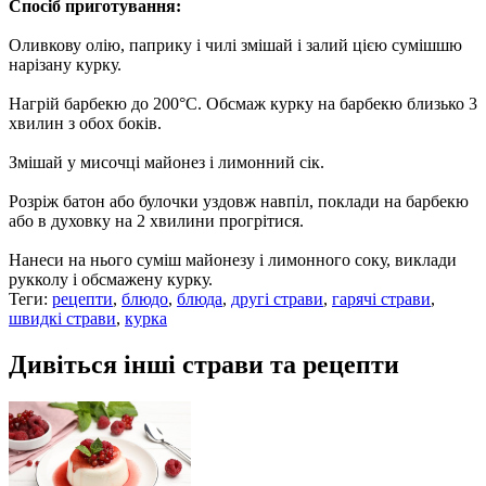
Спосіб приготування:
Оливкову олію, паприку і чилі змішай і залий цією сумішшю
нарізану курку.
Нагрій барбекю до 200°C. Обсмаж курку на барбекю близько 3
хвилин з обох боків.
Змішай у мисочці майонез і лимонний сік.
Розріж батон або булочки уздовж навпіл, поклади на барбекю
або в духовку на 2 хвилини прогрітися.
Нанеси на нього суміш майонезу і лимонного соку, виклади
рукколу і обсмажену курку.
Теги:
рецепти
,
блюдо
,
блюда
,
другі страви
,
гарячі страви
,
швидкі страви
,
курка
Дивіться інші страви та рецепти