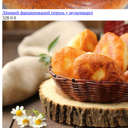
Лінивий фарширований перець у мультиварці
328
0
0