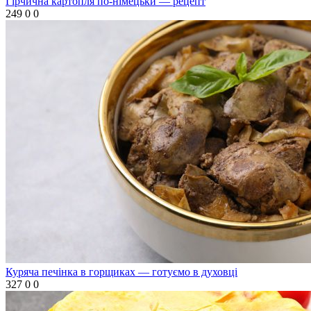
Гірчична картопля по-німецьки — рецепт
249
0
0
Куряча печінка в горщиках — готуємо в духовці
327
0
0