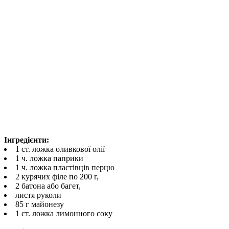
Інгредієнти:
1 ст. ложка оливкової олії
1 ч. ложка паприки
1 ч. ложка пластівців перцю
2 курячих філе по 200 г,
2 батона або багет,
листя руколи
85 г майонезу
1 ст. ложка лимонного соку