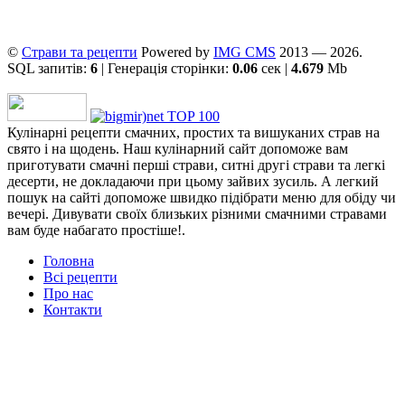
©
Страви та рецепти
Powered by
ІMG CMS
2013 — 2026.
SQL запитів:
6
| Генерація сторінки:
0.06
сек |
4.679
Mb
Кулінарні рецепти смачних, простих та вишуканих страв на
свято і на щодень. Наш кулінарний сайт допоможе вам
приготувати смачні перші страви, ситні другі страви та легкі
десерти, не докладаючи при цьому зайвих зусиль. А легкий
пошук на сайті допоможе швидко підібрати меню для обіду чи
вечері. Дивувати своїх близьких різними смачними стравами
вам буде набагато простіше!.
Головна
Всі рецепти
Про нас
Контакти