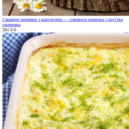
Смажені пиріжки з картоплею — соковита начинка і хрустка
скоринка
301
0
0