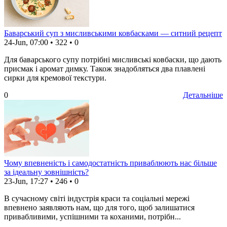
Баварський суп з мисливськими ковбасками — ситний рецепт
24-Jun, 07:00
•
322
•
0
Для баварського супу потрібні мисливські ковбаски, що дають
присмак і аромат димку. Також знадобляться два плавлені
сирки для кремової текстури.
0
Детальніше
Чому впевненість і самодостатність приваблюють нас більше
за ідеальну зовнішність?
23-Jun, 17:27
•
246
•
0
В сучасному світі індустрія краси та соціальні мережі
впевнено заявляють нам, що для того, щоб залишатися
привабливими, успішними та коханими, потрібн...