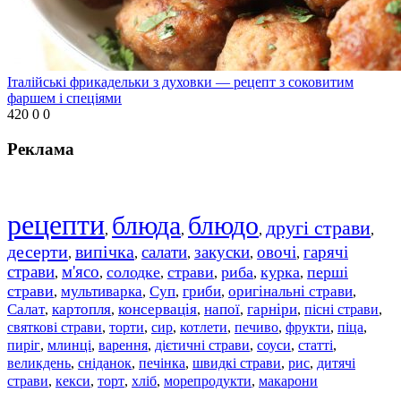
Італійські фрикадельки з духовки — рецепт з соковитим
фаршем і спеціями
420
0
0
Реклама
рецепти
блюда
блюдо
другі страви
,
,
,
,
десерти
випічка
салати
закуски
овочі
гарячі
,
,
,
,
,
страви
м'ясо
солодке
страви
риба
курка
перші
,
,
,
,
,
,
страви
мультиварка
Суп
гриби
оригінальні страви
,
,
,
,
,
Салат
картопля
консервація
напої
гарніри
пісні страви
,
,
,
,
,
,
святкові страви
торти
сир
котлети
печиво
фрукти
піца
,
,
,
,
,
,
,
пиріг
млинці
варення
дієтичні страви
соуси
статті
,
,
,
,
,
,
великдень
сніданок
печінка
швидкі страви
рис
дитячі
,
,
,
,
,
страви
,
кекси
,
торт
,
хліб
,
морепродукти
,
макарони