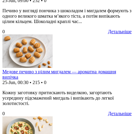
25-Jun, 09:00
•
252
•
0
Печиво у вигляді пончика з шоколадом і мигдалем формують з
одного великого шматка м’якого тіста, а потім випікають
цілим кільцем. Шоколадні краплі час...
0
Детальніше
Медове печиво з цілим мигдалем — ароматна домашня
випічка
25-Jun, 00:30
•
215
•
0
Кожну заготовку притискають виделкою, загортають
усередину підсмажений мигдаль і випікають до легкої
золотистості.
0
Детальніше