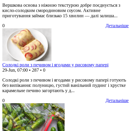
Вершкова основа з ніжною текстурою добре поєднується з
кисло-солодким смородиновим соусом. Активне
приготування займає близько 15 хвилин — далі залиша...
0
Детальніше
Солодкі роли з печивом і ягодами у рисовому папері
29-Jun, 07:00
•
287
•
0
Солодкі роли з печивом і ягодами у рисовому папері готують
без випікання: полуницю, густий ванільний пудинг і хрустке
карамельне печиво загортають у д...
0
Детальніше