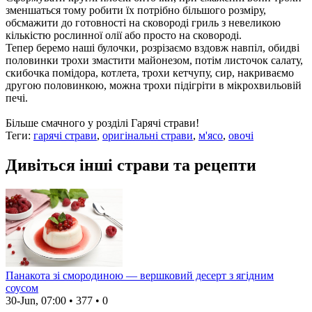
зменшаться тому робити їх потрібно більшого розміру,
обсмажити до готовності на сковороді гриль з невеликою
кількістю рослинної олії або просто на сковороді.
Тепер беремо наші булочки, розрізаємо вздовж навпіл, обидві
половинки трохи змастити майонезом, потім листочок салату,
скибочка помідора, котлета, трохи кетчупу, сир, накриваємо
другою половинкою, можна трохи підігріти в мікрохвильовій
печі.
Більше смачного у розділі Гарячі страви!
Теги:
гарячі страви
,
оригінальні страви
,
м'ясо
,
овочі
Дивіться інші страви та рецепти
Панакота зі смородиною — вершковий десерт з ягідним
соусом
30-Jun, 07:00
•
377
•
0