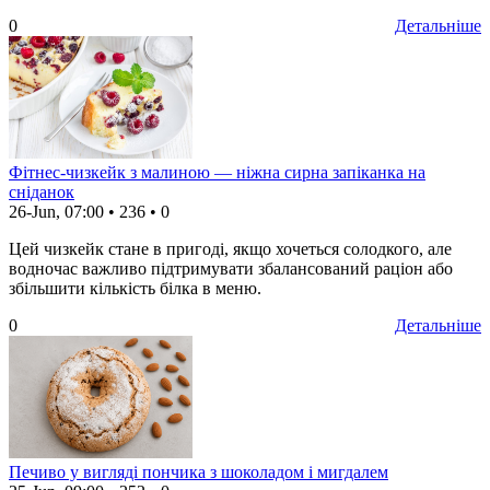
0
Детальніше
Фітнес-чизкейк з малиною — ніжна сирна запіканка на
сніданок
26-Jun, 07:00
•
236
•
0
Цей чизкейк стане в пригоді, якщо хочеться солодкого, але
водночас важливо підтримувати збалансований раціон або
збільшити кількість білка в меню.
0
Детальніше
Печиво у вигляді пончика з шоколадом і мигдалем