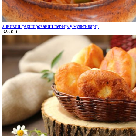
Лінивий фарширований перець у мультиварці
328
0
0