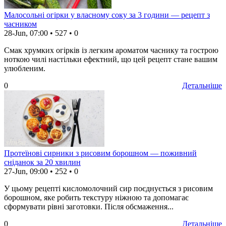
Малосольні огірки у власному соку за 3 години — рецепт з
часником
28-Jun, 07:00
•
527
•
0
Смак хрумких огірків із легким ароматом часнику та гострою
ноткою чилі настільки ефектний, що цей рецепт стане вашим
улюбленим.
0
Детальніше
Протеїнові сирники з рисовим борошном — поживний
сніданок за 20 хвилин
27-Jun, 09:00
•
252
•
0
У цьому рецепті кисломолочний сир поєднується з рисовим
борошном, яке робить текстуру ніжною та допомагає
сформувати рівні заготовки. Після обсмаження...
0
Детальніше