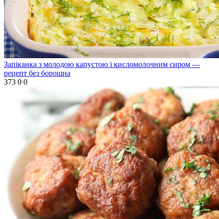
Запіканка з молодою капустою і кисломолочним сиром —
рецепт без борошна
373
0
0