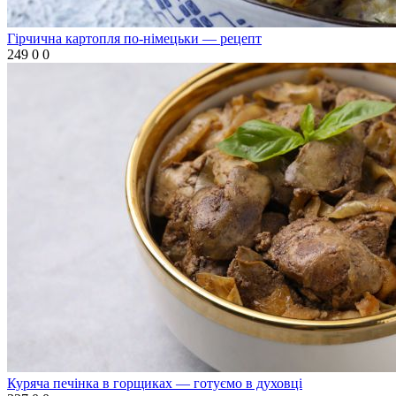
Гірчична картопля по-німецьки — рецепт
249
0
0
Куряча печінка в горщиках — готуємо в духовці