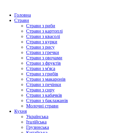
Головна
Страви
Страви з риби
Страви з картоплі
Страви з квасолі
Страви з курки
Страви з рису
Страви з гречки
Страви з овочами
Страви з фруктів
Страви з м'яса
Страви з грибів
Страви з макаронів
Страви з печінки
Страви з сиру
Страви з кабачків
Страви з баклажанів
Молочні страви
Кухня
Українська
Італійська
Грузинська
Китайська