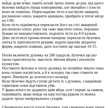
вийде дуже м'яке, навіть нехай трохи липне до рук, від цього
булочки вийдуть більш повітряними, але звичайно і плисти
воно не повинно. Перекладаємо тісто в каструлю змащену
рослинною олією, накрити кришкою, прибрати в тепле місце
на 1:00.
Коли тісто підніметься перекласти його на стіл змащений
рослинною олією, руки так само змастити олією, борошно
більше не використовувати, поділити тісто на 8-9 кульок.
Деко застелити промасленим папером, перекласти булочки,
злегка їх приплюснути руками, надати красиву акуратну
форму, накрити плівкою, дати постояти ще хвилин 10-15.
Потім включити духовку на 200 градусів, булочки ще раз
трохи приплюснути, змастити збитим яйцем і посипати
кунжутом.
Поставити булочки в теплу духовку, не потрібно чекати поки
вона сильно нагріється, а й в холодну так само ставити не
варто. Випікати до золотистого кольору.
Коли булочки будуть готові дістати їх з духовки, і накривши
серветкою поки відставити убік.
У фарш нічого не додавати крім яйця, солі і перцю за смаком,
перемішати, якщо вийде на ваш погляд рідким то можна
додати трохи панірувальних сухарів.
Сформувати круглі плоскі биточки, при смаженні вони трохи