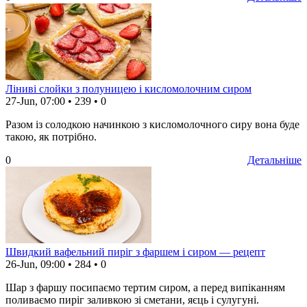
Ліниві слойки з полуницею і кисломолочним сиром
27-Jun, 07:00
•
239
•
0
Разом із солодкою начинкою з кисломолочного сиру вона буде
такою, як потрібно.
0
Детальніше
Швидкий вафельний пиріг з фаршем і сиром — рецепт
26-Jun, 09:00
•
284
•
0
Шар з фаршу посипаємо тертим сиром, а перед випіканням
поливаємо пиріг заливкою зі сметани, яєць і сулугуні.