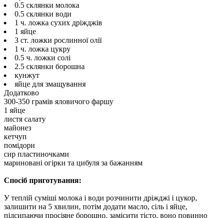
0.5 склянки молока
0.5 склянки води
1 ч. ложка сухих дріжджів
1 яйце
3 ст. ложки рослинної олії
1 ч. ложка цукру
0.5 ч. ложки солі
2.5 склянки борошна
кунжут
яйце для змащування
Додатково
300-350 грамів яловичого фаршу
1 яйце
листя салату
майонез
кетчуп
помідори
сир пластиночками
мариновані огірки та цибуля за бажанням
Спосіб приготування:
У теплій суміші молока і води розчинити дріжджі і цукор,
залишити на 5 хвилин, потім додати масло, сіль і яйце,
підсипаючи просіяне борошно, замісити тісто, воно повинно