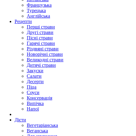
Французька
Турецька
Англійська
Рецепти
Перші страви
Другі страви
Пісні страви
Гарячі страви
Різдвяні страви
Новорічні страви
Великодні страви
Дитячі страви
Закуски
Салати
Десерти
Піца
Соуси
Консервація
Випічка
Напої
Дієти
Вегетаріанська
Веганська