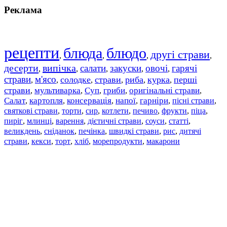
Реклама
рецепти
блюда
блюдо
другі страви
,
,
,
,
десерти
випічка
салати
закуски
овочі
гарячі
,
,
,
,
,
страви
м'ясо
солодке
страви
риба
курка
перші
,
,
,
,
,
,
страви
мультиварка
Суп
гриби
оригінальні страви
,
,
,
,
,
Салат
картопля
консервація
напої
гарніри
пісні страви
,
,
,
,
,
,
святкові страви
торти
сир
котлети
печиво
фрукти
піца
,
,
,
,
,
,
,
пиріг
млинці
варення
дієтичні страви
соуси
статті
,
,
,
,
,
,
великдень
сніданок
печінка
швидкі страви
рис
дитячі
,
,
,
,
,
страви
,
кекси
,
торт
,
хліб
,
морепродукти
,
макарони