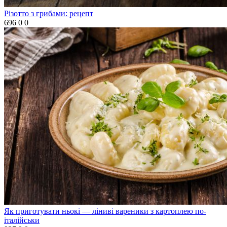
Різотто з грибами: рецепт
696
0
0
Як приготувати ньокі — ліниві вареники з картоплею по-
італійськи