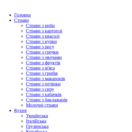
Головна
Страви
Страви з риби
Страви з картоплі
Страви з квасолі
Страви з курки
Страви з рису
Страви з гречки
Страви з овочами
Страви з фруктів
Страви з м'яса
Страви з грибів
Страви з макаронів
Страви з печінки
Страви з сиру
Страви з кабачків
Страви з баклажанів
Молочні страви
Кухня
Українська
Італійська
Грузинська
Китайська