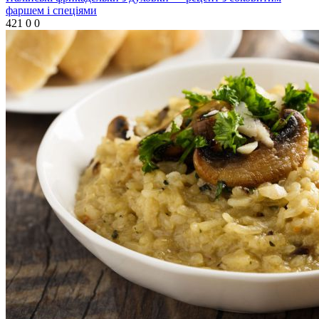
фаршем і спеціями
421
0
0