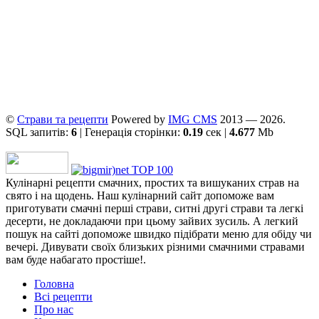
©
Страви та рецепти
Powered by
ІMG CMS
2013 — 2026.
SQL запитів:
6
| Генерація сторінки:
0.19
сек |
4.677
Mb
Кулінарні рецепти смачних, простих та вишуканих страв на
свято і на щодень. Наш кулінарний сайт допоможе вам
приготувати смачні перші страви, ситні другі страви та легкі
десерти, не докладаючи при цьому зайвих зусиль. А легкий
пошук на сайті допоможе швидко підібрати меню для обіду чи
вечері. Дивувати своїх близьких різними смачними стравами
вам буде набагато простіше!.
Головна
Всі рецепти
Про нас