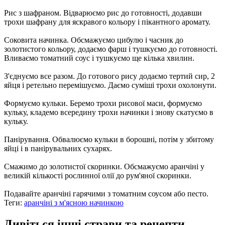
Рис з шафраном. Відварюємо рис до готовності, додавши
трохи шафрану для яскравого кольору і пікантного аромату.
Соковита начинка. Обсмажуємо цибулю і часник до
золотистого кольору, додаємо фарш і тушкуємо до готовності.
Вливаємо томатний соус і тушкуємо ще кілька хвилин.
З'єднуємо все разом. До готового рису додаємо тертий сир, 2
яйця і ретельно перемішуємо. Даємо суміші трохи охолонути.
Формуємо кульки. Беремо трохи рисової маси, формуємо
кульку, кладемо всередину трохи начинки і знову скатуємо в
кульку.
Панірування. Обвалюємо кульки в борошні, потім у збитому
яйці і в панірувальних сухарях.
Смажимо до золотистої скоринки. Обсмажуємо аранчіні у
великій кількості рослинної олії до рум'яної скоринки.
Подавайте аранчіні гарячими з томатним соусом або песто.
Теги:
аранчіні з м'ясною начинкою
Дивіться інші страви та рецепти