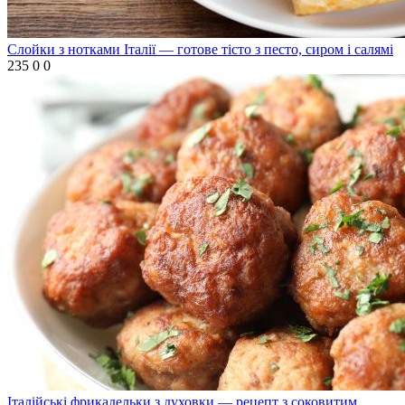
Слойки з нотками Італії — готове тісто з песто, сиром і салямі
235
0
0
Італійські фрикадельки з духовки — рецепт з соковитим