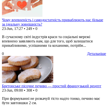
Чому впевненість і самодостатність приваблюють нас більше
за ідеальну зовнішність?
23-Jun, 17:27
•
249
•
0
В сучасному світі індустрія краси та соціальні мережі
впевнено заявляють нам, що для того, щоб залишатися
привабливими, успішними та коханими, потрібн...
0
Детальніше
Бретонське пісочне печиво — простий французький рецепт
23-Jun, 09:00
•
308
•
0
При формуванні не розкачуй тісто надто тонко, печиво має
бути завтовшки 2 см.