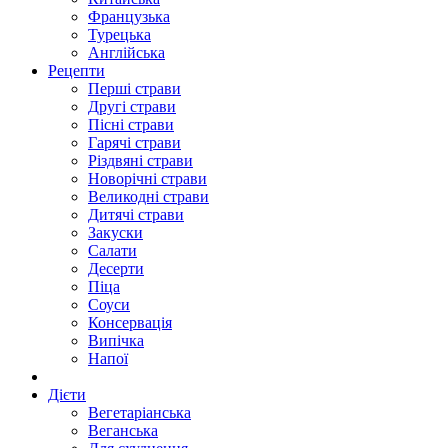
Французька
Турецька
Англійська
Рецепти
Перші страви
Другі страви
Пісні страви
Гарячі страви
Різдвяні страви
Новорічні страви
Великодні страви
Дитячі страви
Закуски
Салати
Десерти
Піца
Соуси
Консервація
Випічка
Напої
Дієти
Вегетаріанська
Веганська