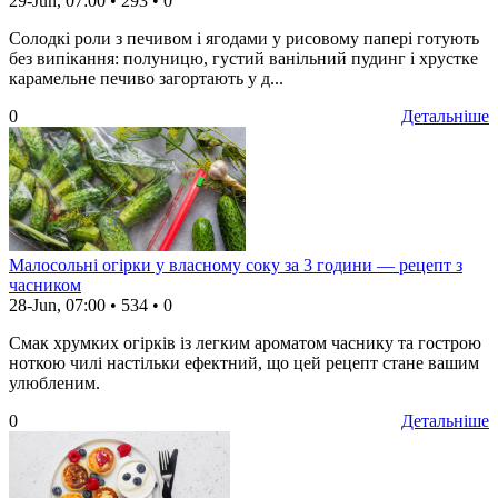
29-Jun, 07:00
•
293
•
0
Солодкі роли з печивом і ягодами у рисовому папері готують
без випікання: полуницю, густий ванільний пудинг і хрустке
карамельне печиво загортають у д...
0
Детальніше
Малосольні огірки у власному соку за 3 години — рецепт з
часником
28-Jun, 07:00
•
534
•
0
Смак хрумких огірків із легким ароматом часнику та гострою
ноткою чилі настільки ефектний, що цей рецепт стане вашим
улюбленим.
0
Детальніше