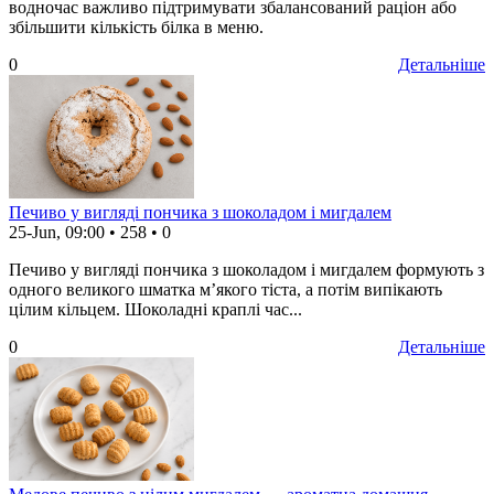
водночас важливо підтримувати збалансований раціон або
збільшити кількість білка в меню.
0
Детальніше
Печиво у вигляді пончика з шоколадом і мигдалем
25-Jun, 09:00
•
258
•
0
Печиво у вигляді пончика з шоколадом і мигдалем формують з
одного великого шматка м’якого тіста, а потім випікають
цілим кільцем. Шоколадні краплі час...
0
Детальніше