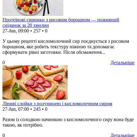
Протеїнові сирники з рисовим борошном — поживний
сніданок за 20 хвилин
27-Jun, 09:00
•
257
•
0
У цьому рецепті кисломолочний сир поєднується з рисовим
борошном, яке робить текстуру ніжною та допомагає
сформувати рівні заготовки. Після обсмаження...
0
Детальніше
Ліниві слойки з полуницею і кисломолочним сиром
27-Jun, 07:00
•
245
•
0
Разом із солодкою начинкою з кисломолочного сиру вона буде
такою, як потрібно.
0
Детальніше