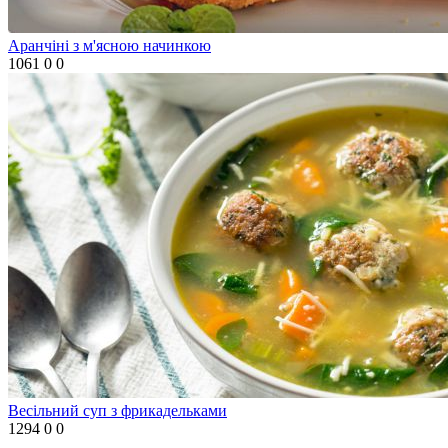
Аранчіні з м'ясною начинкою
1061
0
0
Весільний суп з фрикадельками
1294
0
0