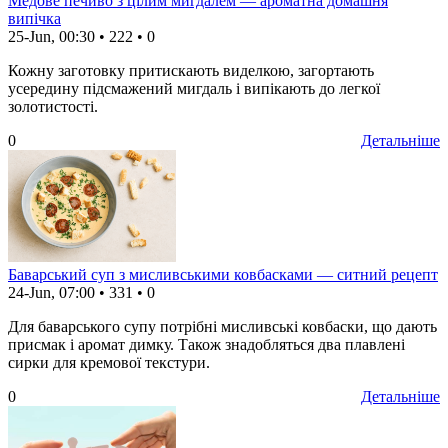
Медове печиво з цілим мигдалем — ароматна домашня
випічка
25-Jun, 00:30
•
222
•
0
Кожну заготовку притискають виделкою, загортають
усередину підсмажений мигдаль і випікають до легкої
золотистості.
0
Детальніше
Баварський суп з мисливськими ковбасками — ситний рецепт
24-Jun, 07:00
•
331
•
0
Для баварського супу потрібні мисливські ковбаски, що дають
присмак і аромат димку. Також знадобляться два плавлені
сирки для кремової текстури.
0
Детальніше