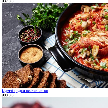
937
0
0
Курячі грудки по-італійськи
900
0
0