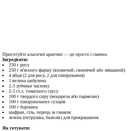
Приготуйте класичні аранчіні — це просто і смачно.
Інгредієнти:
250 г рису
250 г м'ясного фаршу (яловичий, свинячий або змішаний)
4 яйця (2 для рису, 2 для панірування)
1 велика цибулина
2-3 зубчики часнику
2-3 ст.л. томатного соусу
100 г твердого сиру (моцарела або пармезан)
100 г панірувальних сухарів
100 г борошна
шафран, сіль, перець за смаком
зелень (петрушка, базилік) для прикрашання.
Як готувати: