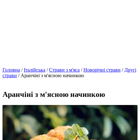
Головна
/
Італійська
/
Страви з м'яса
/
Новорічні страви
/
Другі
страви
/ Аранчіні з м'ясною начинкою
Аранчіні з м'ясною начинкою