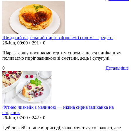
Швидкий вафельний пиріг з фаршем і сиром — рецепт
26-Jun, 09:00
•
291
•
0
Шар з фаршу посипаємо тертим сиром, а перед випіканням
поливаємо пиріг заливкою зі сметани, яєць і сулугуні.
0
Детальніше
Фітнес-чизкейк з малиною — ніжна сирна запіканка на
сніданок
26-Jun, 07:00
•
242
•
0
Цей чизкейк стане в пригоді, якщо хочеться солодкого, але