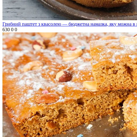
Грибний паштет з квасолею — бюджетна намазка, яку можна в 
630
0
0