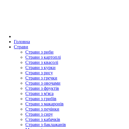
Головна
Страви
Страви з риби
Страви з картоплі
Страви з квасолі
Страви з курки
Страви з рису
Страви з гречки
Страви з овочами
Страви з фруктів
Страви з м'яса
Страви з грибів
Страви з макаронів
Страви з печінки
Страви з сиру
Страви з кабачків
Страви з баклажанів