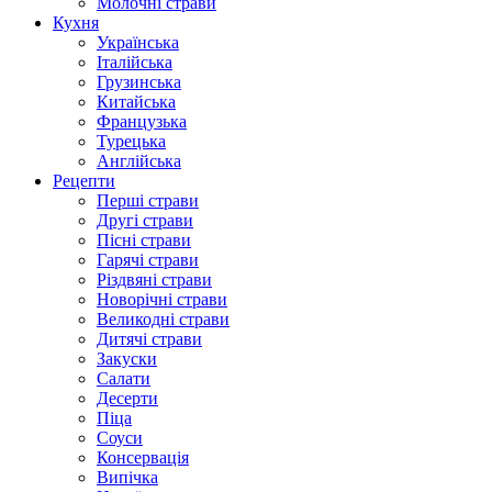
Молочні страви
Кухня
Українська
Італійська
Грузинська
Китайська
Французька
Турецька
Англійська
Рецепти
Перші страви
Другі страви
Пісні страви
Гарячі страви
Різдвяні страви
Новорічні страви
Великодні страви
Дитячі страви
Закуски
Салати
Десерти
Піца
Соуси
Консервація
Випічка