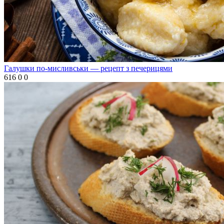
Галушки по-мисливськи — рецепт з печерицями
616
0
0