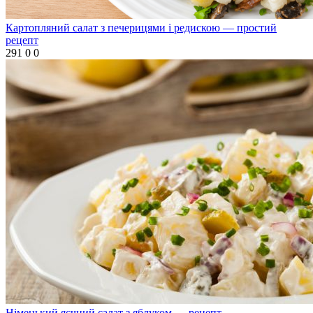
Картопляний салат з печерицями і редискою — простий
рецепт
291
0
0
Німецький яєчний салат з яблуком — рецепт