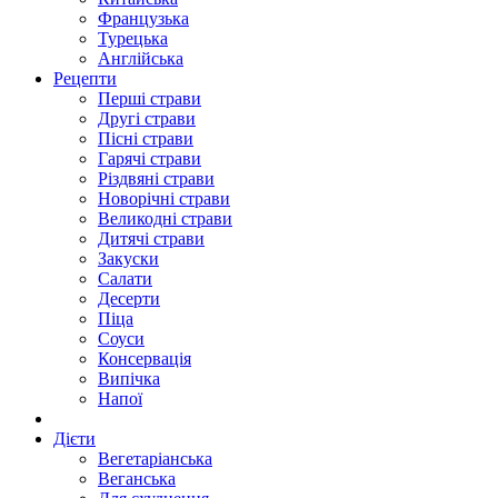
Французька
Турецька
Англійська
Рецепти
Перші страви
Другі страви
Пісні страви
Гарячі страви
Різдвяні страви
Новорічні страви
Великодні страви
Дитячі страви
Закуски
Салати
Десерти
Піца
Соуси
Консервація
Випічка
Напої
Дієти
Вегетаріанська
Веганська