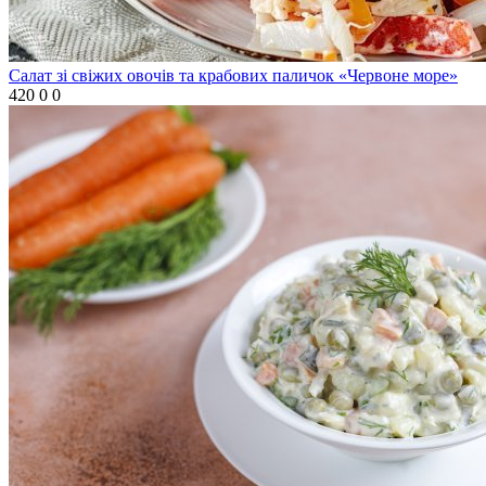
Салат зі свіжих овочів та крабових паличок «Червоне море»
420
0
0