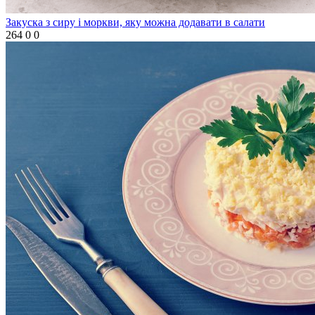
Закуска з сиру і моркви, яку можна додавати в салати
264
0
0