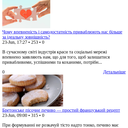
Чому впевненість і самодостатність приваблюють нас більше
за ідеальну зовнішність?
23-Jun, 17:27
•
253
•
0
В сучасному світі індустрія краси та соціальні мережі
впевнено заявляють нам, що для того, щоб залишатися
привабливими, успішними та коханими, потрібн...
0
Детальніше
Бретонське пісочне печиво — простий французький рецепт
23-Jun, 09:00
•
315
•
0
При формуванні не розкачуй тісто надто тонко, печиво має