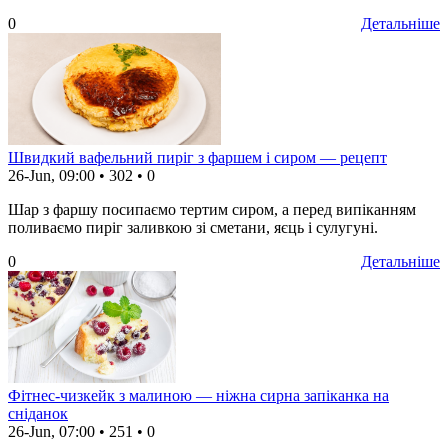
0
Детальніше
Швидкий вафельний пиріг з фаршем і сиром — рецепт
26-Jun, 09:00
•
302
•
0
Шар з фаршу посипаємо тертим сиром, а перед випіканням
поливаємо пиріг заливкою зі сметани, яєць і сулугуні.
0
Детальніше
Фітнес-чизкейк з малиною — ніжна сирна запіканка на
сніданок
26-Jun, 07:00
•
251
•
0