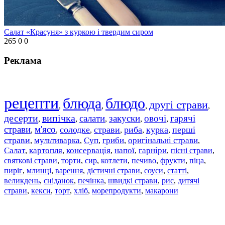
Салат «Красуня» з куркою і твердим сиром
265
0
0
Реклама
рецепти
блюда
блюдо
другі страви
,
,
,
,
десерти
випічка
салати
закуски
овочі
гарячі
,
,
,
,
,
страви
м'ясо
солодке
страви
риба
курка
перші
,
,
,
,
,
,
страви
мультиварка
Суп
гриби
оригінальні страви
,
,
,
,
,
Салат
картопля
консервація
напої
гарніри
пісні страви
,
,
,
,
,
,
святкові страви
торти
сир
котлети
печиво
фрукти
піца
,
,
,
,
,
,
,
пиріг
млинці
варення
дієтичні страви
соуси
статті
,
,
,
,
,
,
великдень
сніданок
печінка
швидкі страви
рис
дитячі
,
,
,
,
,
страви
,
кекси
,
торт
,
хліб
,
морепродукти
,
макарони