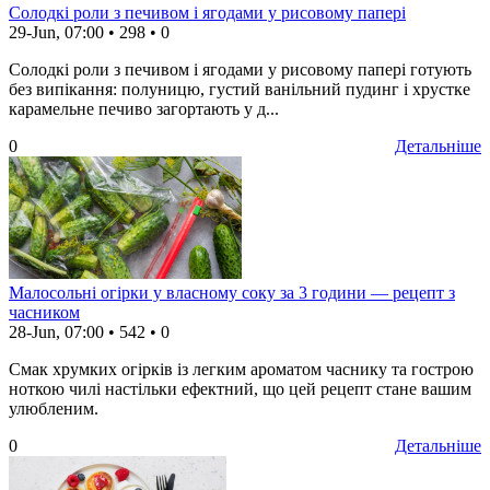
Солодкі роли з печивом і ягодами у рисовому папері
29-Jun, 07:00
•
298
•
0
Солодкі роли з печивом і ягодами у рисовому папері готують
без випікання: полуницю, густий ванільний пудинг і хрустке
карамельне печиво загортають у д...
0
Детальніше
Малосольні огірки у власному соку за 3 години — рецепт з
часником
28-Jun, 07:00
•
542
•
0
Смак хрумких огірків із легким ароматом часнику та гострою
ноткою чилі настільки ефектний, що цей рецепт стане вашим
улюбленим.
0
Детальніше