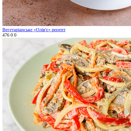
Вегетаріанське «Олів'є» рецепт
476
0
0