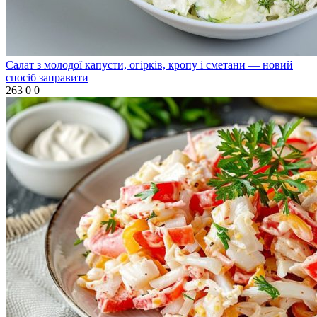
Салат з молодої капусти, огірків, кропу і сметани — новий
спосіб заправити
263
0
0