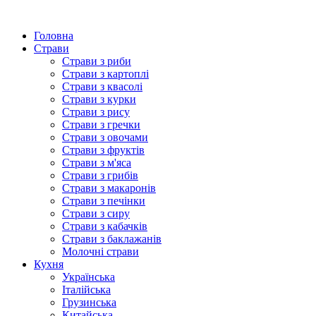
Головна
Страви
Страви з риби
Страви з картоплі
Страви з квасолі
Страви з курки
Страви з рису
Страви з гречки
Страви з овочами
Страви з фруктів
Страви з м'яса
Страви з грибів
Страви з макаронів
Страви з печінки
Страви з сиру
Страви з кабачків
Страви з баклажанів
Молочні страви
Кухня
Українська
Італійська
Грузинська
Китайська