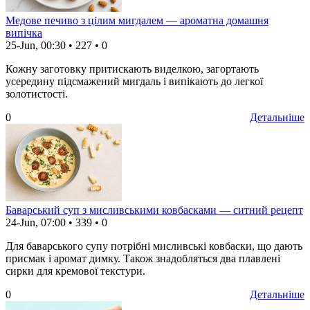
Медове печиво з цілим мигдалем — ароматна домашня
випічка
25-Jun, 00:30
•
227
•
0
Кожну заготовку притискають виделкою, загортають
усередину підсмажений мигдаль і випікають до легкої
золотистості.
0
Детальніше
Баварський суп з мисливськими ковбасками — ситний рецепт
24-Jun, 07:00
•
339
•
0
Для баварського супу потрібні мисливські ковбаски, що дають
присмак і аромат димку. Також знадобляться два плавлені
сирки для кремової текстури.
0
Детальніше