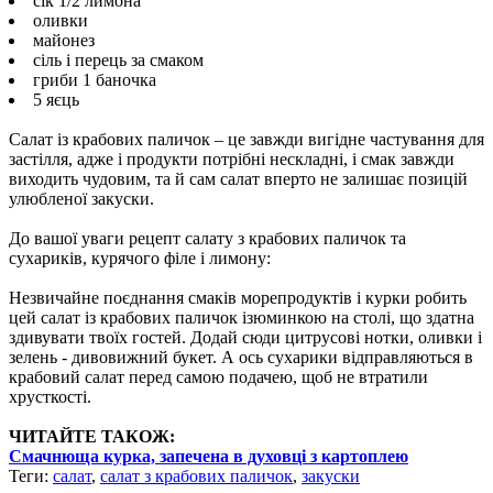
сік 1/2 лимона
оливки
майонез
сіль і перець за смаком
гриби 1 баночка
5 яєць
Салат із крабових паличок – це завжди вигідне частування для
застілля, адже і продукти потрібні нескладні, і смак завжди
виходить чудовим, та й сам салат вперто не залишає позицій
улюбленої закуски.
До вашої уваги рецепт салату з крабових паличок та
сухариків, курячого філе і лимону:
Незвичайне поєднання смаків морепродуктів і курки робить
цей салат із крабових паличок ізюминкою на столі, що здатна
здивувати твоїх гостей. Додай сюди цитрусові нотки, оливки і
зелень - дивовижний букет. А ось сухарики відправляються в
крабовий салат перед самою подачею, щоб не втратили
хрусткості.
ЧИТАЙТЕ ТАКОЖ:
Смачнюща курка, запечена в духовці з картоплею
Теги:
салат
,
салат з крабових паличок
,
закуски