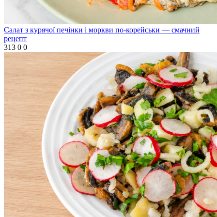
Салат з курячої печінки і моркви по-корейськи — смачний
рецепт
313
0
0