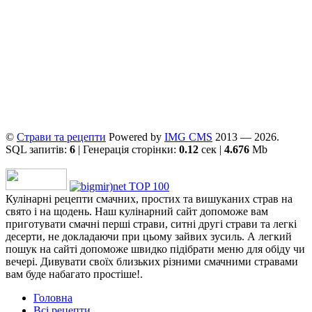
©
Страви та рецепти
Powered by
ІMG CMS
2013 — 2026.
SQL запитів:
6
| Генерація сторінки:
0.12
сек |
4.676
Mb
Кулінарні рецепти смачних, простих та вишуканих страв на
свято і на щодень. Наш кулінарний сайт допоможе вам
приготувати смачні перші страви, ситні другі страви та легкі
десерти, не докладаючи при цьому зайвих зусиль. А легкий
пошук на сайті допоможе швидко підібрати меню для обіду чи
вечері. Дивувати своїх близьких різними смачними стравами
вам буде набагато простіше!.
Головна
Всі рецепти