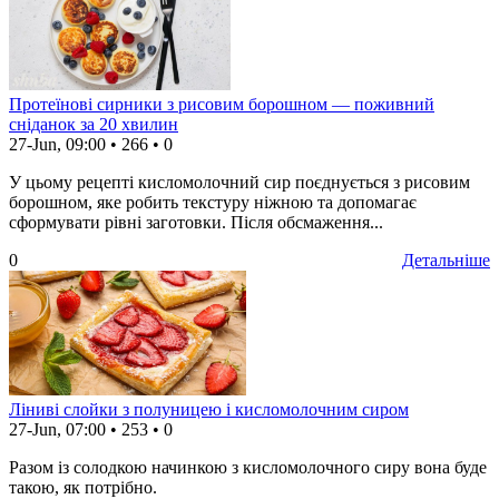
Протеїнові сирники з рисовим борошном — поживний
сніданок за 20 хвилин
27-Jun, 09:00
•
266
•
0
У цьому рецепті кисломолочний сир поєднується з рисовим
борошном, яке робить текстуру ніжною та допомагає
сформувати рівні заготовки. Після обсмаження...
0
Детальніше
Ліниві слойки з полуницею і кисломолочним сиром
27-Jun, 07:00
•
253
•
0
Разом із солодкою начинкою з кисломолочного сиру вона буде
такою, як потрібно.