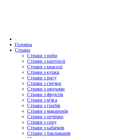
Головна
Страви
Страви з риби
Страви з картоплі
Страви з квасолі
Страви з курки
Страви з рису
Страви з гречки
Страви з овочами
Страви з фруктів
Страви з м'яса
Страви з грибів
Страви з макаронів
Страви з печінки
Страви з сиру
Страви з кабачків
Страви з баклажанів