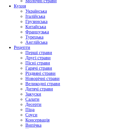
Молочні страви
Кухня
Українська
Італійська
Грузинська
Китайська
Французька
Турецька
Англійська
Рецепти
Перші страви
Другі страви
Пісні страви
Гарячі страви
Різдвяні страви
Новорічні страви
Великодні страви
Дитячі страви
Закуски
Салати
Десерти
Піца
Соуси
Консервація
Випічка