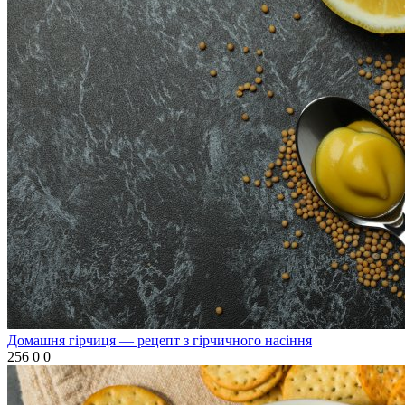
Домашня гірчиця — рецепт з гірчичного насіння
256
0
0