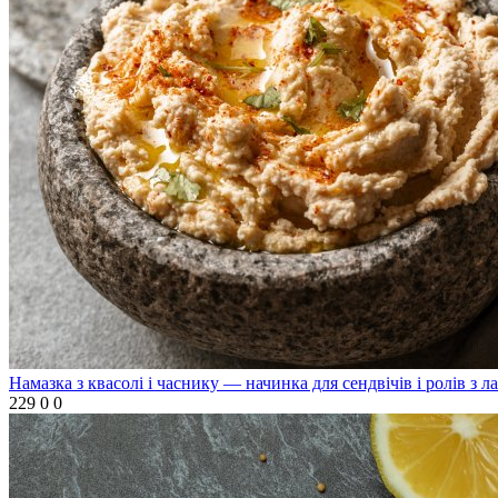
Намазка з квасолі і часнику — начинка для сендвічів і ролів з л
229
0
0