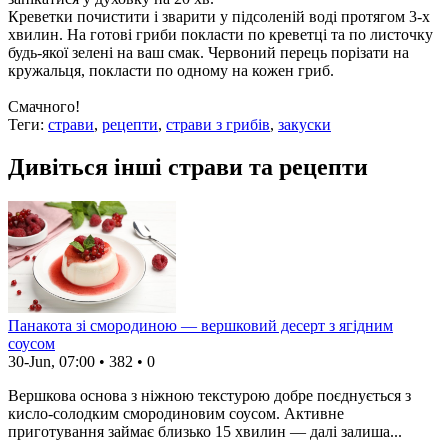
Креветки почистити і зварити у підсоленій воді протягом 3-х
хвилин. На готові гриби покласти по креветці та по листочку
будь-якої зелені на ваш смак. Червоний перець порізати на
кружальця, покласти по одному на кожен гриб.
Смачного!
Теги:
страви
,
рецепти
,
страви з грибів
,
закуски
Дивіться інші страви та рецепти
Панакота зі смородиною — вершковий десерт з ягідним
соусом
30-Jun, 07:00
•
382
•
0
Вершкова основа з ніжною текстурою добре поєднується з
кисло-солодким смородиновим соусом. Активне
приготування займає близько 15 хвилин — далі залиша...