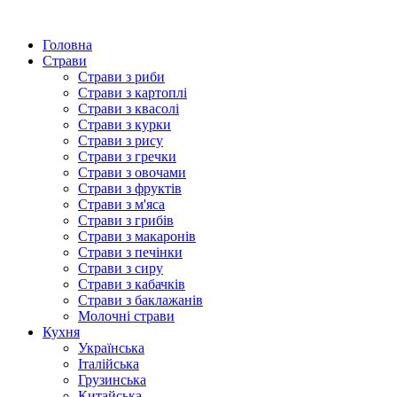
Головна
Страви
Страви з риби
Страви з картоплі
Страви з квасолі
Страви з курки
Страви з рису
Страви з гречки
Страви з овочами
Страви з фруктів
Страви з м'яса
Страви з грибів
Страви з макаронів
Страви з печінки
Страви з сиру
Страви з кабачків
Страви з баклажанів
Молочні страви
Кухня
Українська
Італійська
Грузинська
Китайська