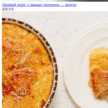
Лінивий пиріг з лаваша і печериць — рецепт
426
0
0