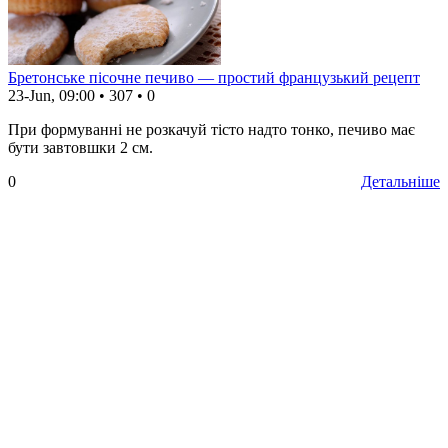
Бретонське пісочне печиво — простий французький рецепт
23-Jun, 09:00
•
307
•
0
При формуванні не розкачуй тісто надто тонко, печиво має
бути завтовшки 2 см.
0
Детальніше