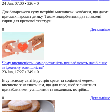
24-Jun, 07:00
•
326
•
0
Для баварського супу потрібні мисливські ковбаски, що дають
присмак і аромат димку. Також знадобляться два плавлені
сирки для кремової текстури.
0
Детальніше
Чому впевненість і самодостатність приваблюють нас більше
за ідеальну зовнішність?
23-Jun, 17:27
•
249
•
0
В сучасному світі індустрія краси та соціальні мережі
впевнено заявляють нам, що для того, щоб залишатися
привабливими, успішними та коханими, потрібн...
0
Детальніше