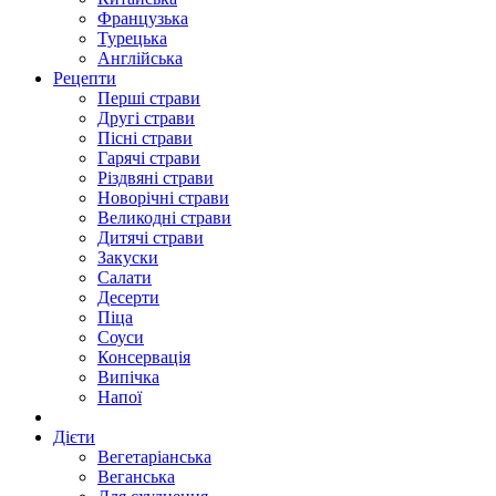
Французька
Турецька
Англійська
Рецепти
Перші страви
Другі страви
Пісні страви
Гарячі страви
Різдвяні страви
Новорічні страви
Великодні страви
Дитячі страви
Закуски
Салати
Десерти
Піца
Соуси
Консервація
Випічка
Напої
Дієти
Вегетаріанська
Веганська