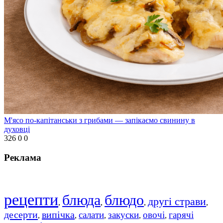
М'ясо по-капітанськи з грибами — запікаємо свинину в
духовці
326
0
0
Реклама
рецепти
блюда
блюдо
другі страви
,
,
,
,
десерти
випічка
салати
закуски
овочі
гарячі
,
,
,
,
,