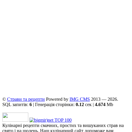
©
Страви та рецепти
Powered by
ІMG CMS
2013 — 2026.
SQL запитів:
6
| Генерація сторінки:
0.12
сек |
4.674
Mb
Кулінарні рецепти смачних, простих та вишуканих страв на
свято і на щодень. Наш кулінарний сайт допоможе вам