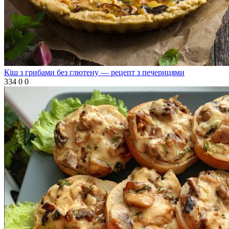
Кіш з грибами без глютену — рецепт з печерицями
334
0
0