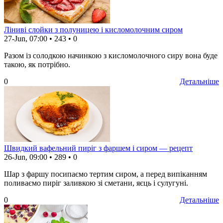
Ліниві слойки з полуницею і кисломолочним сиром
27-Jun, 07:00
•
243
•
0
Разом із солодкою начинкою з кисломолочного сиру вона буде
такою, як потрібно.
0
Детальніше
Швидкий вафельний пиріг з фаршем і сиром — рецепт
26-Jun, 09:00
•
289
•
0
Шар з фаршу посипаємо тертим сиром, а перед випіканням
поливаємо пиріг заливкою зі сметани, яєць і сулугуні.
0
Детальніше