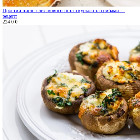
Простий пиріг з листкового тіста з куркою та грибами —
рецепт
224
0
0