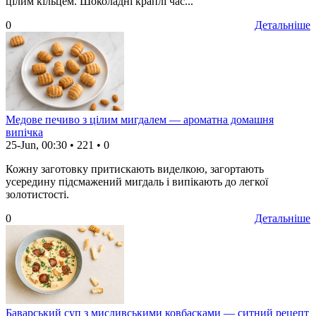
цілим кільцем. Шоколадні краплі час...
0
Детальніше
Медове печиво з цілим мигдалем — ароматна домашня
випічка
25-Jun, 00:30
•
221
•
0
Кожну заготовку притискають виделкою, загортають
усередину підсмажений мигдаль і випікають до легкої
золотистості.
0
Детальніше
Баварський суп з мисливськими ковбасками — ситний рецепт