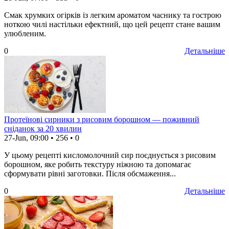
Смак хрумких огірків із легким ароматом часнику та гострою
ноткою чилі настільки ефектний, що цей рецепт стане вашим
улюбленим.
0
Детальніше
Протеїнові сирники з рисовим борошном — поживний
сніданок за 20 хвилин
27-Jun, 09:00
•
256
•
0
У цьому рецепті кисломолочний сир поєднується з рисовим
борошном, яке робить текстуру ніжною та допомагає
сформувати рівні заготовки. Після обсмаження...
0
Детальніше