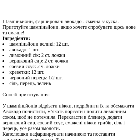
Шампіньйони, фаршировані авокадо - смачна закуска.
Приготуйте шампіньйони, якщо хочете спробувати щось нове
та смачне!
Інгредієнти:
шампіньйони великі: 12 шт.
авокадо: 1 шт.
лимонний сік: 2 ст. ложки
вершковий сир: 2 ст. ложки
соєвий соус: 2 ч. ложки
креветки: 12 шт.
червоний перець: 1/2 шт.
сіль, перець, зелень
Спосіб приготування:
У шампіньйонів відрізати ніжки, подрібнити їх та обсмажити.
Авокадо почистити, м’якоть порізати і полити лимонним
соком, щоб не потемніла. Перекласти в блендер, додати
вершковий сир, соєвий соус, смажені ніжки грибів, сіль і
перець, усе разом змолоти.
Капелюшки нафарширувати начинкою та поставити
запікатися у духовку на 20 хв.