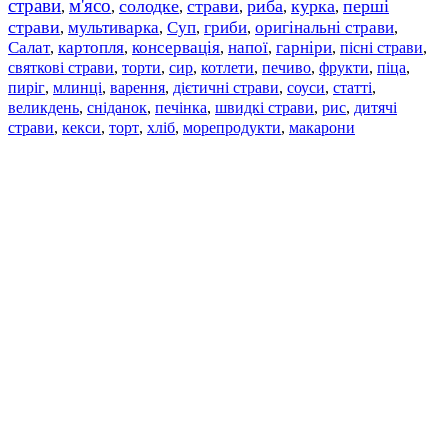
страви
м'ясо
солодке
страви
риба
курка
перші
,
,
,
,
,
,
страви
мультиварка
Суп
гриби
оригінальні страви
,
,
,
,
,
Салат
картопля
консервація
напої
гарніри
пісні страви
,
,
,
,
,
,
святкові страви
торти
сир
котлети
печиво
фрукти
піца
,
,
,
,
,
,
,
пиріг
млинці
варення
дієтичні страви
соуси
статті
,
,
,
,
,
,
великдень
сніданок
печінка
швидкі страви
рис
дитячі
,
,
,
,
,
страви
,
кекси
,
торт
,
хліб
,
морепродукти
,
макарони