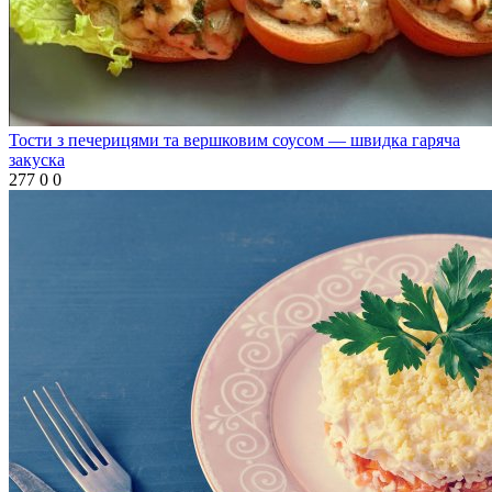
Тости з печерицями та вершковим соусом — швидка гаряча
закуска
277
0
0