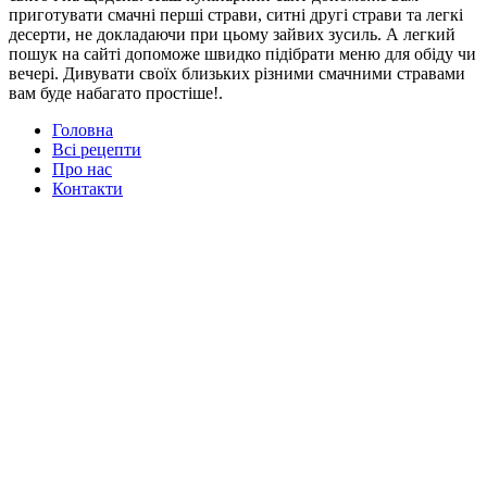
приготувати смачні перші страви, ситні другі страви та легкі
десерти, не докладаючи при цьому зайвих зусиль. А легкий
пошук на сайті допоможе швидко підібрати меню для обіду чи
вечері. Дивувати своїх близьких різними смачними стравами
вам буде набагато простіше!.
Головна
Всі рецепти
Про нас
Контакти