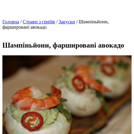
Головна
/
Страви з грибів
/
Закуски
/ Шампіньйони,
фаршировані авокадо
Шампіньйони, фаршировані авокадо