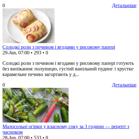
0
Детальніше
Солодкі роли з печивом і ягодами у рисовому папері
29-Jun, 07:00
•
293
•
0
Солодкі роли з печивом і ягодами у рисовому папері готують
без випікання: полуницю, густий ванільний пудинг і хрустке
карамельне печиво загортають у д...
0
Детальніше
Малосольні огірки у власному соку за 3 години — рецепт з
часником
28-Jun, 07:00
•
533
•
0