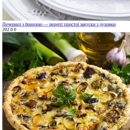
Печериці з бринзою — рецепт простої закуски з духовки
202
0
0