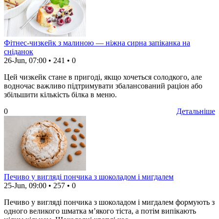
Фітнес-чизкейк з малиною — ніжна сирна запіканка на
сніданок
26-Jun, 07:00
•
241
•
0
Цей чизкейк стане в пригоді, якщо хочеться солодкого, але
водночас важливо підтримувати збалансований раціон або
збільшити кількість білка в меню.
0
Детальніше
Печиво у вигляді пончика з шоколадом і мигдалем
25-Jun, 09:00
•
257
•
0
Печиво у вигляді пончика з шоколадом і мигдалем формують з
одного великого шматка м’якого тіста, а потім випікають