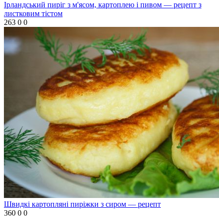
Ірландський пиріг з м'ясом, картоплею і пивом — рецепт з
листковим тістом
263
0
0
Швидкі картопляні пиріжки з сиром — рецепт
360
0
0