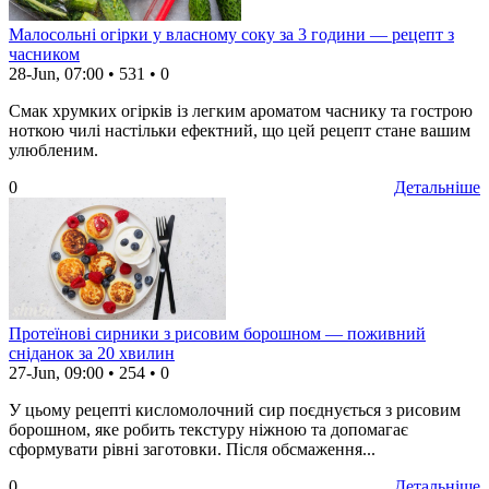
Малосольні огірки у власному соку за 3 години — рецепт з
часником
28-Jun, 07:00
•
531
•
0
Смак хрумких огірків із легким ароматом часнику та гострою
ноткою чилі настільки ефектний, що цей рецепт стане вашим
улюбленим.
0
Детальніше
Протеїнові сирники з рисовим борошном — поживний
сніданок за 20 хвилин
27-Jun, 09:00
•
254
•
0
У цьому рецепті кисломолочний сир поєднується з рисовим
борошном, яке робить текстуру ніжною та допомагає
сформувати рівні заготовки. Після обсмаження...
0
Детальніше