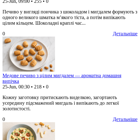
25-Jun, 09:00
•
255
•
0
Печиво у вигляді пончика з шоколадом і мигдалем формують з
одного великого шматка м’якого тіста, а потім випікають
цілим кільцем. Шоколадні краплі час...
0
Детальніше
Медове печиво з цілим мигдалем — ароматна домашня
випічка
25-Jun, 00:30
•
218
•
0
Кожну заготовку притискають виделкою, загортають
усередину підсмажений мигдаль і випікають до легкої
золотистості.
0
Детальніше