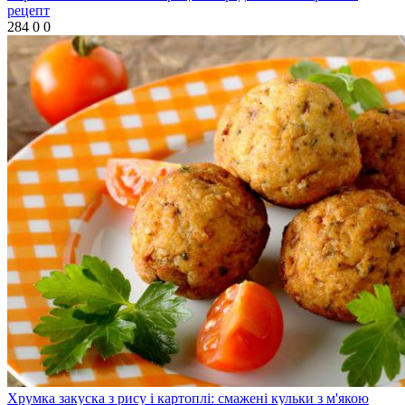
рецепт
284
0
0
Хрумка закуска з рису і картоплі: смажені кульки з м'якою