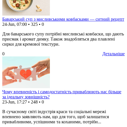
Баварський суп з мисливськими ковбасками — ситний рецепт
24-Jun, 07:00
•
325
•
0
Для баварського супу потрібні мисливські ковбаски, що дають
присмак і аромат димку. Також знадобляться два плавлені
сирки для кремової текстури.
0
Детальніше
Чому впевненість і самодостатність приваблюють нас більше
за ідеальну зовнішність?
23-Jun, 17:27
•
248
•
0
В сучасному світі індустрія краси та соціальні мережі
впевнено заявляють нам, що для того, щоб залишатися
привабливими, успішними та коханими, потрібн...