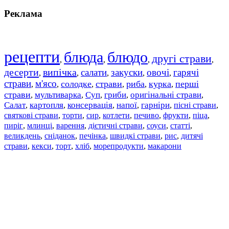
Реклама
рецепти
блюда
блюдо
другі страви
,
,
,
,
десерти
випічка
салати
закуски
овочі
гарячі
,
,
,
,
,
страви
м'ясо
солодке
страви
риба
курка
перші
,
,
,
,
,
,
страви
мультиварка
Суп
гриби
оригінальні страви
,
,
,
,
,
Салат
картопля
консервація
напої
гарніри
пісні страви
,
,
,
,
,
,
святкові страви
торти
сир
котлети
печиво
фрукти
піца
,
,
,
,
,
,
,
пиріг
млинці
варення
дієтичні страви
соуси
статті
,
,
,
,
,
,
великдень
сніданок
печінка
швидкі страви
рис
дитячі
,
,
,
,
,
страви
,
кекси
,
торт
,
хліб
,
морепродукти
,
макарони