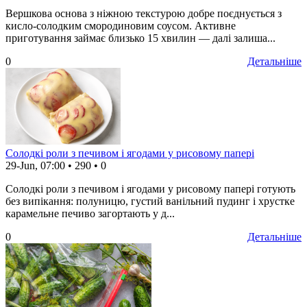
Вершкова основа з ніжною текстурою добре поєднується з
кисло-солодким смородиновим соусом. Активне
приготування займає близько 15 хвилин — далі залиша...
0
Детальніше
Солодкі роли з печивом і ягодами у рисовому папері
29-Jun, 07:00
•
290
•
0
Солодкі роли з печивом і ягодами у рисовому папері готують
без випікання: полуницю, густий ванільний пудинг і хрустке
карамельне печиво загортають у д...
0
Детальніше