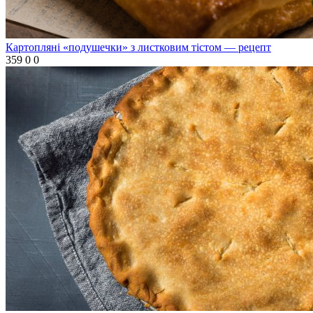
Картопляні «подушечки» з листковим тістом — рецепт
359
0
0