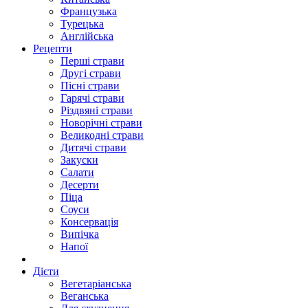
Французька
Турецька
Англійська
Рецепти
Перші страви
Другі страви
Пісні страви
Гарячі страви
Різдвяні страви
Новорічні страви
Великодні страви
Дитячі страви
Закуски
Салати
Десерти
Піца
Соуси
Консервація
Випічка
Напої
Дієти
Вегетаріанська
Веганська