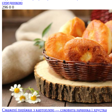
серединкою
296
0
0
Смажені пиріжки з картоплею — соковита начинка і хрустка