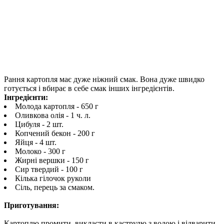
Рання картопля має дуже ніжний смак. Вона дуже швидко
готується і вбирає в себе смак інших інгредієнтів.
Інгредієнти:
Молода картопля - 650 г
Оливкова олія - 1 ч. л.
Цибуля - 2 шт.
Копчений бекон - 200 г
Яйця - 4 шт.
Молоко - 300 г
Жирні вершки - 150 г
Сир твердий - 100 г
Кілька гілочок руколи
Сіль, перець за смаком.
Приготування:
Картоплю промити, викласти в каструлю з водою і відварити