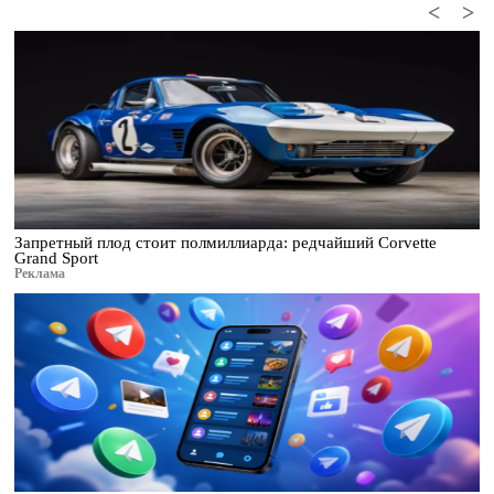
<
>
Запретный плод стоит полмиллиарда: редчайший Corvette
Grand Sport
Реклама