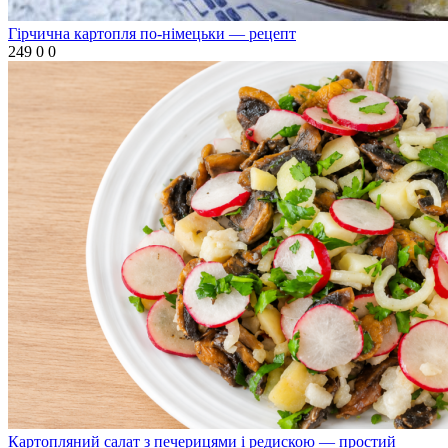
Гірчична картопля по-німецьки — рецепт
249
0
0
Картопляний салат з печерицями і редискою — простий