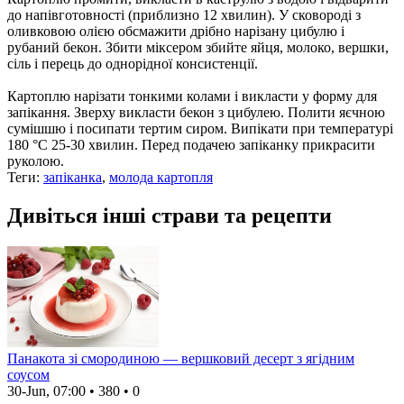
до напівготовності (приблизно 12 хвилин). У сковороді з
оливковою олією обсмажити дрібно нарізану цибулю і
рубаний бекон. Збити міксером збийте яйця, молоко, вершки,
сіль і перець до однорідної консистенції.
Картоплю нарізати тонкими колами і викласти у форму для
запікання. Зверху викласти бекон з цибулею. Полити яєчною
сумішшю і посипати тертим сиром. Випікати при температурі
180 °C 25-30 хвилин. Перед подачею запіканку прикрасити
руколою.
Теги:
запіканка
,
молода картопля
Дивіться інші страви та рецепти
Панакота зі смородиною — вершковий десерт з ягідним
соусом
30-Jun, 07:00
•
380
•
0