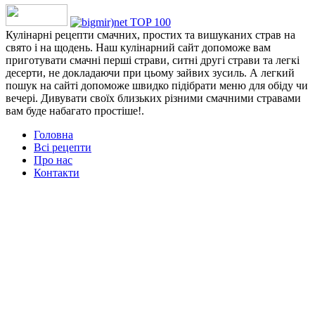
Кулінарні рецепти смачних, простих та вишуканих страв на
свято і на щодень. Наш кулінарний сайт допоможе вам
приготувати смачні перші страви, ситні другі страви та легкі
десерти, не докладаючи при цьому зайвих зусиль. А легкий
пошук на сайті допоможе швидко підібрати меню для обіду чи
вечері. Дивувати своїх близьких різними смачними стравами
вам буде набагато простіше!.
Головна
Всі рецепти
Про нас
Контакти