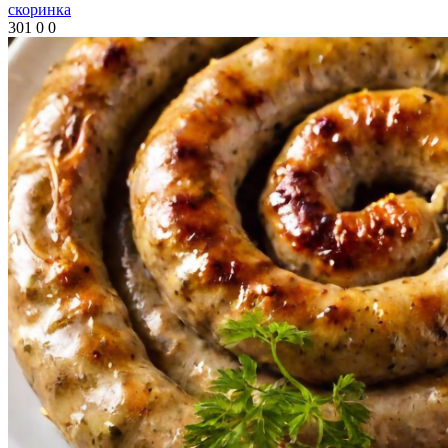
скоринка
301
0
0