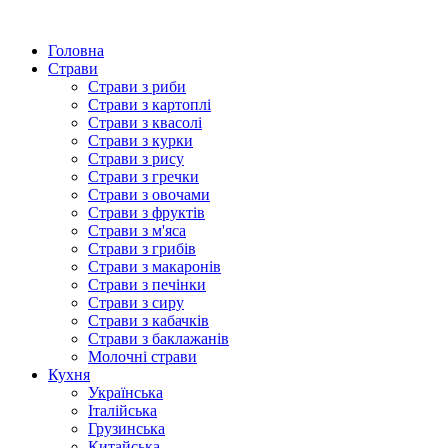
Головна
Страви
Страви з риби
Страви з картоплі
Страви з квасолі
Страви з курки
Страви з рису
Страви з гречки
Страви з овочами
Страви з фруктів
Страви з м'яса
Страви з грибів
Страви з макаронів
Страви з печінки
Страви з сиру
Страви з кабачків
Страви з баклажанів
Молочні страви
Кухня
Українська
Італійська
Грузинська
Китайська