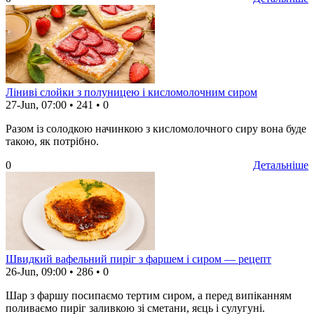
Ліниві слойки з полуницею і кисломолочним сиром
27-Jun, 07:00
•
241
•
0
Разом із солодкою начинкою з кисломолочного сиру вона буде
такою, як потрібно.
0
Детальніше
Швидкий вафельний пиріг з фаршем і сиром — рецепт
26-Jun, 09:00
•
286
•
0
Шар з фаршу посипаємо тертим сиром, а перед випіканням
поливаємо пиріг заливкою зі сметани, яєць і сулугуні.